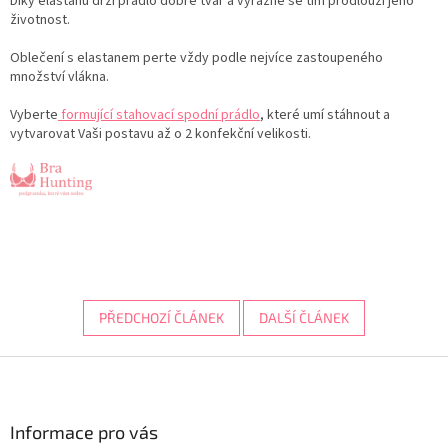
Díky elastanu drží prádlo dobře tvar a výrazně se tím prodlouží jeho
životnost.
Oblečení s elastanem perte vždy podle nejvíce zastoupeného
množství vlákna.
Vyberte
formující stahovací spodní prádlo
, které umí stáhnout a
vytvarovat Vaši postavu až o 2 konfekční velikosti.
PŘEDCHOZÍ ČLÁNEK
DALŠÍ ČLÁNEK
Z
á
p
a
Informace pro vás