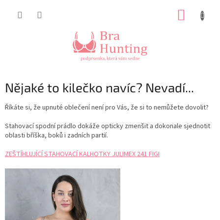
Přejít
NÁKUP
na
obsah
KOŠÍK
Nějaké to kilečko navíc? Nevadí...
Říkáte si, že upnuté oblečení není pro Vás, že si to nemůžete dovolit?
Stahovací spodní prádlo dokáže opticky zmenšit a dokonale sjednotit
oblasti bříška, boků i zadních partií.
ZEŠTÍHLUJÍCÍ STAHOVACÍ KALHOTKY JULIMEX 241 FIGI