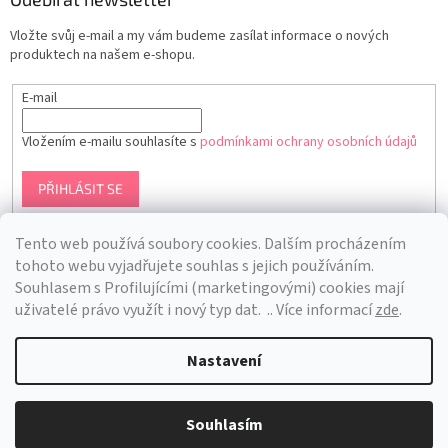
Vložte svůj e-mail a my vám budeme zasílat informace o nových
produktech na našem e-shopu.
E-mail
Vložením e-mailu souhlasíte s
podmínkami ochrany osobních údajů
PŘIHLÁSIT SE
Tento web používá soubory cookies. Dalším procházením
tohoto webu vyjadřujete souhlas s jejich používáním.
S
ouhlasem s Profilujícími (marketingovými) cookies mají
uživatelé právo využít i nový typ dat.
.. Více informací
zde
.
Nastavení
Vytvořil Shoptet
Souhlasím
Copyright 2026
Bra Hunting
. Všechna práva vyhrazena.