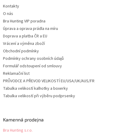
t
Kontakty
í
O nás
Bra Hunting VIP poradna
Úprava a oprava prádla na míru
Doprava a platba ČR a EU
Vrácení a výměna zboží
Obchodní podmínky
Podmínky ochrany osobních údajů
Formulář odstoupení od smlouvy
Reklamační list
PRŮVODCE A PŘEVOD VELIKOSTÍ EU/USA/UK/AUS/FR
Tabulka velikostí kalhotky a boxerky
Tabulka velikostí při výběru podprsenky
Kamenná prodejna
Bra Hunting s.r.o.