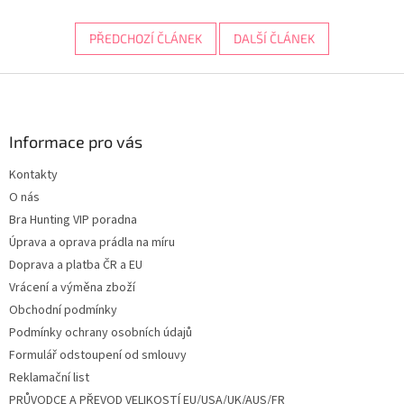
PŘEDCHOZÍ ČLÁNEK
DALŠÍ ČLÁNEK
Z
á
p
a
Informace pro vás
t
Kontakty
í
O nás
Bra Hunting VIP poradna
Úprava a oprava prádla na míru
Doprava a platba ČR a EU
Vrácení a výměna zboží
Obchodní podmínky
Podmínky ochrany osobních údajů
Formulář odstoupení od smlouvy
Reklamační list
PRŮVODCE A PŘEVOD VELIKOSTÍ EU/USA/UK/AUS/FR