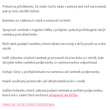
Pokud se přistihnete, že máte často záda v poloze jiné než narovnané,
pak je toto skvělé řešení.
Ramínka se stáhnou k sobě a nedovolí se hrbit.
Spojovač ramínek s regulací délky využijete i pokud potřebujete skrýt
ramínka pod oblečením.
Řeší také padající ramínka, které nikam necestují a drží pevně na svém
místě.
Další výhodou stažení ramínek je posunutí více ke krku a v místě, kde
obvykle máte ramínka podprsenky si ramena mohou odpočinout.
Uvítají i ženy s protlačeninami na ramenou od ramínek podprsenky.
Hojně využívaný pomocník i při dlouhodobé práci v sedě.
Dalším řešením, které zabraní padaní ramínek je pořídit podprsenku,
která má v zadní části možnost
přepnutí do kříže
.
PANACHE SPORTOVNÍ PODPRSENKA