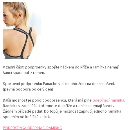
V zadní části podprsenky spojíte háčkem do kříže a ramínka nemají
šanci spadnout z ramen.
Sportovní podprsenku Panache volí mnoho žen i na denní nošení.
(pevná podpora po celý den)
Další možnost je pořídit podprsenku, která má plně
odepínací ramínka
.
Ramínka v zadní části přepnete do kříže a ramínka nemají šanci v
žádném případě padat. Do topů je možnost zapnutí jednoho ramínka
spojením od košíčků za krk.
PODPRSENKA ODEPÍNACÍ RAMÍNKA