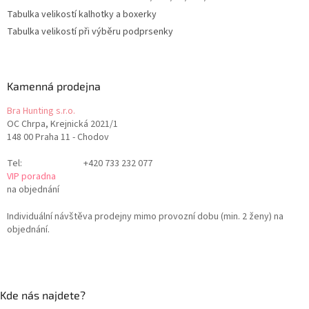
Tabulka velikostí kalhotky a boxerky
Tabulka velikostí při výběru podprsenky
Kamenná prodejna
Bra Hunting s.r.o.
OC Chrpa, Krejnická 2021/1
148 00 Praha 11 - Chodov
Tel:
+420 733 232 077
VIP poradna
na objednání
Individuální návštěva prodejny mimo provozní dobu (min. 2 ženy) na
objednání.
Kde nás najdete?