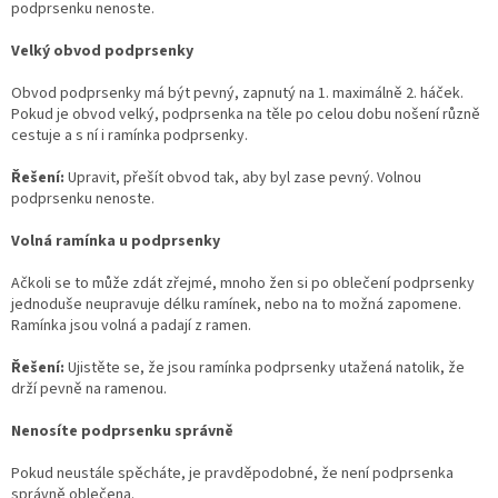
podprsenku nenoste.
Velký obvod podprsenky
Obvod podprsenky má být pevný, zapnutý na 1. maximálně 2. háček.
Pokud je obvod velký, podprsenka na těle po celou dobu nošení různě
cestuje a s ní i ramínka podprsenky.
Řešení:
Upravit, přešít obvod tak, aby byl zase pevný. Volnou
podprsenku nenoste.
Volná ramínka u podprsenky
Ačkoli se to může zdát zřejmé, mnoho žen si po oblečení podprsenky
jednoduše neupravuje délku ramínek, nebo na to možná zapomene.
Ramínka jsou volná a padají z ramen.
Řešení:
Ujistěte se, že jsou ramínka podprsenky utažená natolik, že
drží pevně na ramenou.
Nenosíte podprsenku správně
Pokud neustále spěcháte, je pravděpodobné, že není podprsenka
správně oblečena.