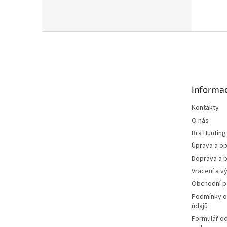
Z
á
p
a
t
Informac
í
Kontakty
O nás
Bra Hunting
Úprava a op
Doprava a p
Vrácení a v
Obchodní 
Podmínky o
údajů
Formulář o