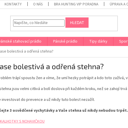
KONTAKTY
O NÁS
BRA HUNTING VIP PORADNA
ÚPRAVA A 
HLEDAT
Dámské stahovací prádlo
Pánské prádlo
Tipy dárky
Spor
ase bolestivá a odřená stehna?
ase bolestivá a odřená stehna?
oblém trápí spoustu žen a víme, že umí hezky potrápit a kdo toto zažívá, ví
tehna jsou velmi citlivá a bolí doslova při každém kroku, než se zahojí trvá
je investovat do prevence a už nikdy tuto bolest nezažít.
ejte 3 osvědčené vychytávky a Vaše stehna už nikdy nebudou trpět.
 KALHOTKY S NOHAVIČKOU