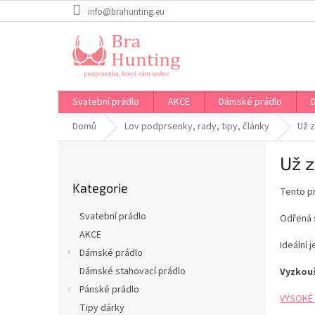
Přejít
info@brahunting.eu
na
obsah
Svatební prádlo
AKCE
Dámské prádlo
Domů
Lov podprsenky, rady, tipy, články
Už z
P
Už z
o
Přeskočit
s
Kategorie
kategorie
Tento pr
t
r
Svatební prádlo
Odřená s
a
AKCE
n
Ideální 
Dámské prádlo
n
í
Dámské stahovací prádlo
Vyzkouš
p
Pánské prádlo
VYSOKÉ
a
Tipy dárky