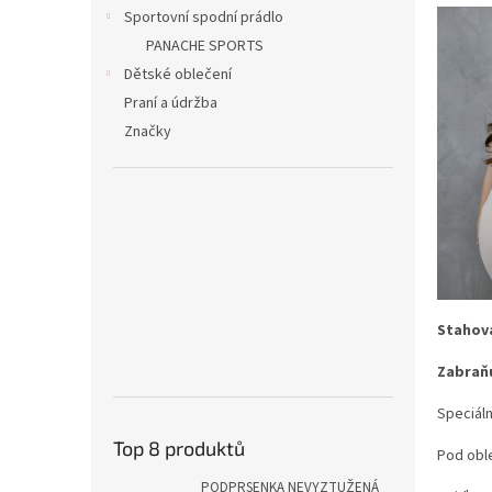
n
Sportovní spodní prádlo
e
PANACHE SPORTS
l
Dětské oblečení
Praní a údržba
Značky
Stahova
Zabraňu
Speciáln
Top 8 produktů
Pod oble
PODPRSENKA NEVYZTUŽENÁ