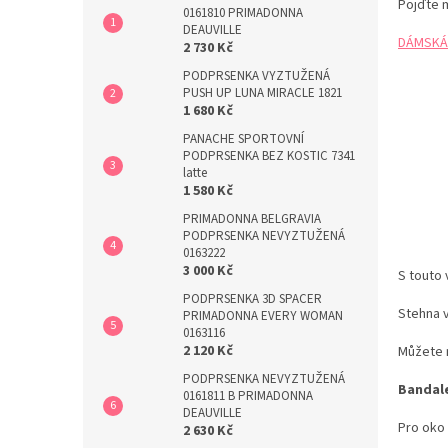
Pojďte m
0161810 PRIMADONNA
DEAUVILLE
DÁMSKÁ
2 730 Kč
PODPRSENKA VYZTUŽENÁ
PUSH UP LUNA MIRACLE 1821
1 680 Kč
PANACHE SPORTOVNÍ
PODPRSENKA BEZ KOSTIC 7341
latte
1 580 Kč
PRIMADONNA BELGRAVIA
PODPRSENKA NEVYZTUŽENÁ
0163222
3 000 Kč
S touto
PODPRSENKA 3D SPACER
Stehna v
PRIMADONNA EVERY WOMAN
0163116
2 120 Kč
Můžete n
PODPRSENKA NEVYZTUŽENÁ
Bandal
0161811 B PRIMADONNA
DEAUVILLE
Pro oko
2 630 Kč