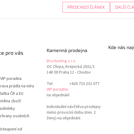
PŘEDCHOZÍ ČLÁNEK
DALŠÍ ČL
Kde nás naj
Kamenná prodejna
e pro vás
Bra Hunting s.r.o.
OC Chrpa, Krejnická 2021/1
148 00 Praha 11 - Chodov
 VIP poradna
Tel:
+420 733 232 077
rava prádla na míru
VIP poradna
latba ČR a EU
na objednání
ýměna zboží
Individuální návštěva prodejny
podmínky
mimo provozní dobu (min. 2
chrany osobních
ženy) na objednání.
dstoupení od