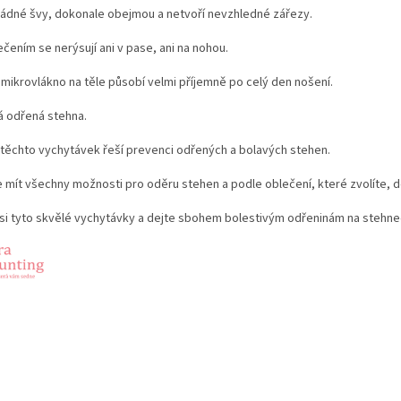
žádné švy, dokonale obejmou a netvoří nevzhledné zářezy.
čením se nerýsují ani v pase, ani na nohou.
 mikrovlákno na těle působí velmi příjemně po celý den nošení.
á odřená stehna.
 těchto vychytávek řeší prevenci odřených a bolavých stehen.
je mít všechny možnosti pro oděru stehen a podle oblečení, které zvolíte, d
 si tyto skvělé vychytávky a dejte sbohem bolestivým odřeninám na stehne