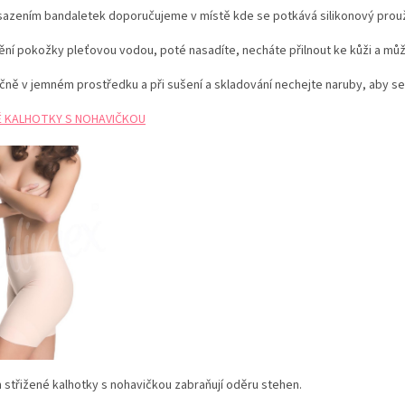
sazením bandaletek doporučujeme v místě kde se potkává silikonový prouž
ní pokožky pleťovou vodou, poté nasadíte, necháte přilnout ke kůži a můž
čně v jemném prostředku a při sušení a skladování nechejte naruby, aby se 
É KALHOTKY S NOHAVIČKOU
střižené kalhotky s nohavičkou zabraňují oděru stehen.