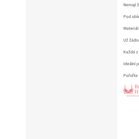
Nemají 
Pod oble
Materiál
Už žádn
Každá z
Ideální 
Pořiďte