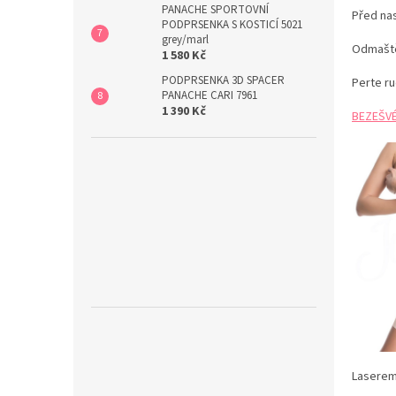
PANACHE SPORTOVNÍ
Před na
PODPRSENKA S KOSTICÍ 5021
grey/marl
Odmaště
1 580 Kč
PODPRSENKA 3D SPACER
Perte ru
PANACHE CARI 7961
1 390 Kč
BEZEŠV
Laserem 