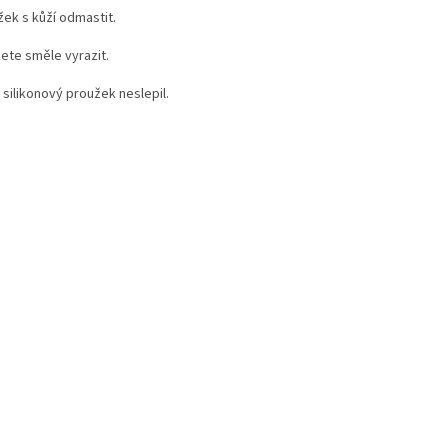
ek s kůží odmastit.
ete směle vyrazit.
silikonový proužek neslepil.