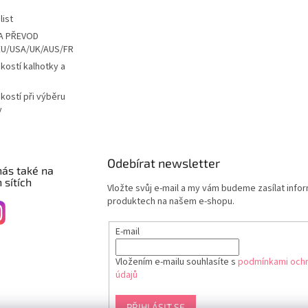
list
A PŘEVOD
EU/USA/UK/AUS/FR
ikostí kalhotky a
ikostí při výběru
y
Odebírat newsletter
nás také na
 sítích
Vložte svůj e-mail a my vám budeme zasílat info
produktech na našem e-shopu.
E-mail
Vložením e-mailu souhlasíte s
podmínkami ochr
údajů
PŘIHLÁSIT SE