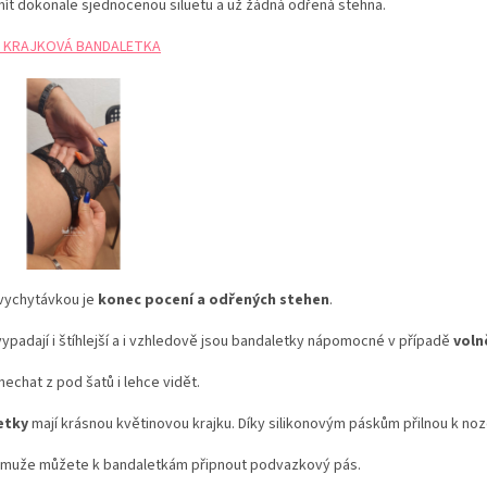
ít dokonale sjednocenou siluetu a už žádná odřená stehna.
 KRAJKOVÁ BANDALETKA
 vychytávkou je
konec pocení a
odřených stehen
.
ypadají i štíhlejší a i vzhledově jsou bandaletky nápomocné v případě
voln
echat z pod šatů i lehce vidět.
etky
mají krásnou květinovou krajku. Díky silikonovým páskům přilnou k noz
 muže můžete k bandaletkám připnout podvazkový pás.