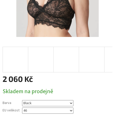
2 060 Kč
Měrná
Skladem na prodejně
cena:
Barva
EU velikost