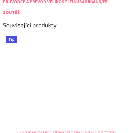
PRŮVODCE A PŘEVOD VELIKOSTÍ EU/USA/UK/AUS/FR
SOUTĚŽ
Související produkty
Tip
LUXUSNÍ TANGA PRIMADONNA ARAU 0663291