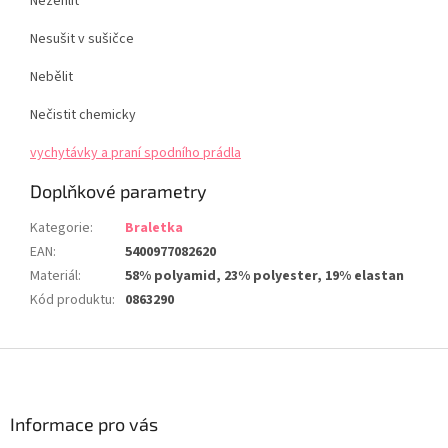
Nežehlit
Nesušit v sušičce
Nebělit
Nečistit chemicky
vychytávky a praní spodního prádla
Doplňkové parametry
Kategorie
:
Braletka
EAN
:
5400977082620
Materiál
:
58% polyamid, 23% polyester, 19% elastan
Kód produktu
:
0863290
Z
á
p
a
Informace pro vás
t