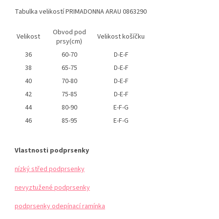
Tabulka velikostí PRIMADONNA ARAU 0863290
Obvod pod
Velikost
Velikost košíčku
prsy(cm)
36
60-70
D-E-F
38
65-75
D-E-F
40
70-80
D-E-F
42
75-85
D-E-F
44
80-90
E-F-G
46
85-95
E-F-G
Vlastnosti podprsenky
nízký střed podprsenky
nevyztužené podprsenky
podprsenky odepínací ramínka