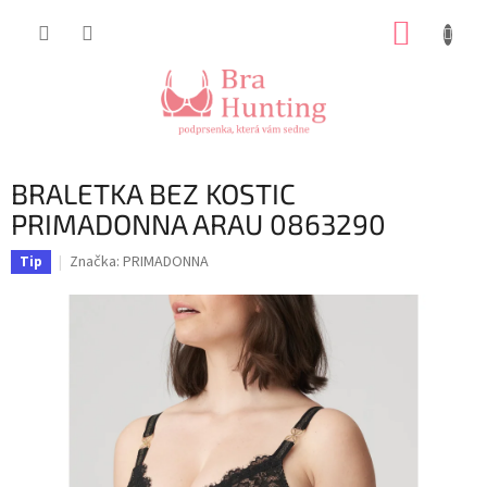
Přejít
NÁKUP
na
obsah
KOŠÍK
BRALETKA BEZ KOSTIC
PRIMADONNA ARAU 0863290
Značka:
PRIMADONNA
Tip