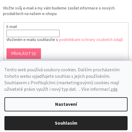
Vložte svůj e-mail a my vám budeme zasílat informace o nových
produktech na našem e-shopu.
E-mail
Vložením e-mailu souhlasíte s
podmínkami ochrany osobních údajů
PŘIHLÁSIT SE
Tento web používá soubory cookies. Dalším procházením
tohoto webu vyjadřujete souhlas s jejich používáním.
S
ouhlasem s Profilujícími (marketingovými) cookies mají
uživatelé právo využít i nový typ dat.
.. Více informací
zde
.
Nastavení
Vytvořil Shoptet
Souhlasím
Copyright 2026
Bra Hunting
. Všechna práva vyhrazena.