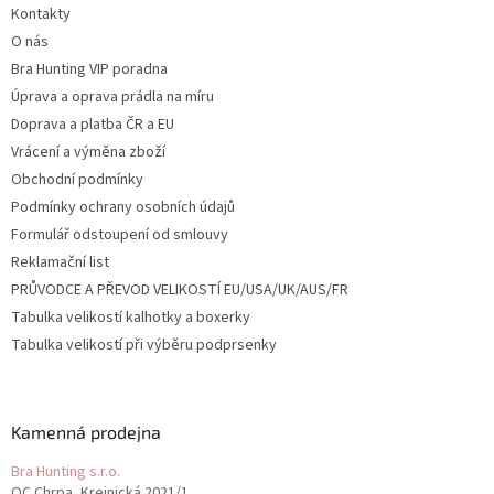
Kontakty
í
O nás
Bra Hunting VIP poradna
Úprava a oprava prádla na míru
Doprava a platba ČR a EU
Vrácení a výměna zboží
Obchodní podmínky
Podmínky ochrany osobních údajů
Formulář odstoupení od smlouvy
Reklamační list
PRŮVODCE A PŘEVOD VELIKOSTÍ EU/USA/UK/AUS/FR
Tabulka velikostí kalhotky a boxerky
Tabulka velikostí při výběru podprsenky
Kamenná prodejna
Bra Hunting s.r.o.
OC Chrpa, Krejnická 2021/1