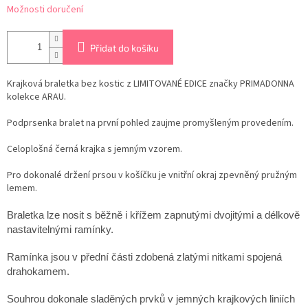
Možnosti doručení
Přidat do košíku
Krajková braletka bez kostic z LIMITOVANÉ EDICE značky PRIMADONNA
kolekce ARAU.
Podprsenka bralet na první pohled zaujme promyšleným provedením.
Celoplošná černá krajka s jemným vzorem.
Pro dokonalé držení prsou v košíčku je vnitřní okraj zpevněný pružným
lemem.
Braletka lze nosit s běžně i křížem zapnutými dvojitými a délkově
nastavitelnými ramínky.
Ramínka jsou v přední části zdobená zlatými nitkami spojená
drahokamem.
Souhrou dokonale sladěných prvků v jemných krajkových liniích