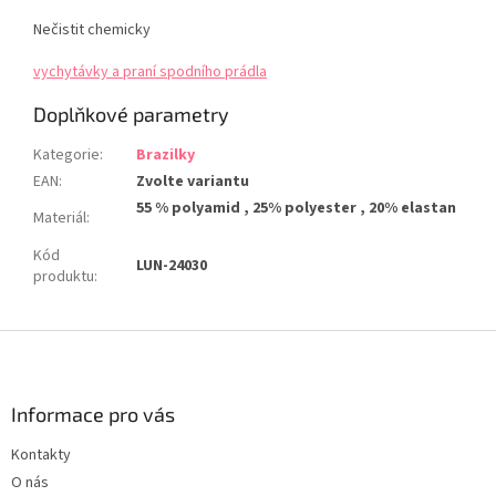
Nečistit chemicky
vychytávky a praní spodního prádla
Doplňkové parametry
Kategorie
:
Brazilky
EAN
:
Zvolte variantu
55 % polyamid , 25% polyester , 20% elastan
Materiál
:
Kód
LUN-24030
produktu
:
Z
á
p
a
Informace pro vás
t
Kontakty
í
O nás