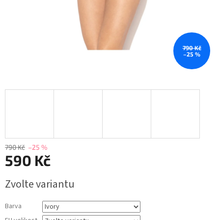
790 Kč
–25 %
790 Kč
–25 %
590 Kč
Měrná
Zvolte variantu
cena:
Barva