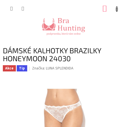
Přejít
NÁKUP
na
obsah
KOŠÍK
DÁMSKÉ KALHOTKY BRAZILKY
HONEYMOON 24030
Značka:
LUNA SPLENDIDA
Akce
Tip