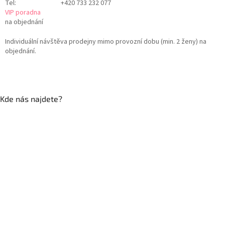
Tel:
+420 733 232 077
VIP poradna
na objednání
Individuální návštěva prodejny mimo provozní dobu (min. 2 ženy) na
objednání.
Kde nás najdete?