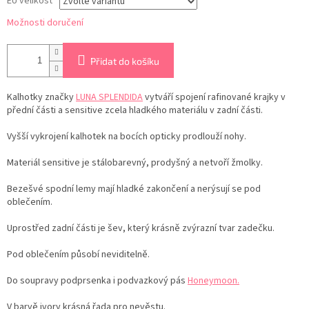
EU velikost
Možnosti doručení
Přidat do košíku
Kalhotky značky
LUNA SPLENDIDA
vytváří spojení rafinované krajky v
přední části a sensitive zcela hladkého materiálu v zadní části.
Vyšší vykrojení kalhotek na bocích opticky prodlouží nohy.
Materiál sensitive je stálobarevný, prodyšný a netvoří žmolky.
Bezešvé spodní lemy mají hladké zakončení a nerýsují se pod
oblečením.
Uprostřed zadní části je šev, který krásně zvýrazní tvar zadečku.
Pod oblečením působí neviditelně.
Do soupravy podprsenka i podvazkový pás
Honeymoon.
V barvě ivory krásná řada pro nevěstu.