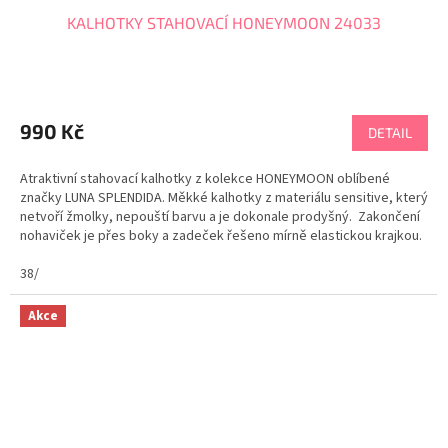
KALHOTKY STAHOVACÍ HONEYMOON 24033
Průměrné
hodnocení
produktu
990 Kč
DETAIL
je
5,0
Atraktivní stahovací kalhotky z kolekce HONEYMOON oblíbené
z
značky LUNA SPLENDIDA. Měkké kalhotky z materiálu sensitive, který
5
netvoří žmolky, nepouští barvu a je dokonale prodyšný. Zakončení
hvězdiček.
nohaviček je přes boky a zadeček řešeno mírně elastickou krajkou.
V zadní části jsou...
38/
Akce