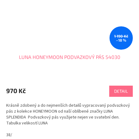
1 190 Kč
–18 %
LUNA HONEYMOON PODVAZKOVÝ PÁS 54030
970 Kč
DETAIL
Krásně zdobený a do nejmenších detailů vypracovaný podvazkový
pás z kolekce HONEYMOON od naší oblíbené značky LUNA
SPLENDIDA Podvazkový pás využijete nejen ve svatební den.
Tabulka velikostí LUNA
38/