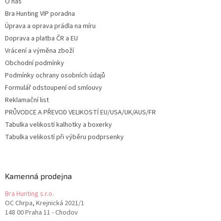
O nás
Bra Hunting VIP poradna
Úprava a oprava prádla na míru
Doprava a platba ČR a EU
Vrácení a výměna zboží
Obchodní podmínky
Podmínky ochrany osobních údajů
Formulář odstoupení od smlouvy
Reklamační list
PRŮVODCE A PŘEVOD VELIKOSTÍ EU/USA/UK/AUS/FR
Tabulka velikostí kalhotky a boxerky
Tabulka velikostí při výběru podprsenky
Kamenná prodejna
Bra Hunting s.r.o.
OC Chrpa, Krejnická 2021/1
148 00 Praha 11 - Chodov