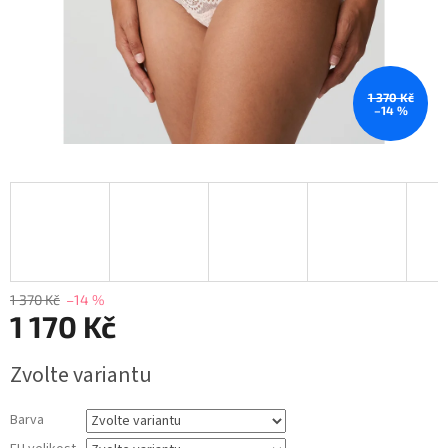
1 370 Kč
–14 %
1 370 Kč
–14 %
1 170 Kč
Měrná
Zvolte variantu
cena:
Barva