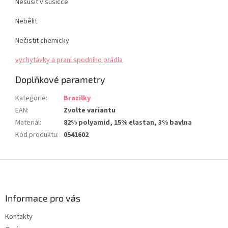
Nesušit v sušičce
Nebělit
Nečistit chemicky
vychytávky a praní spodního prádla
Doplňkové parametry
Kategorie
:
Brazilky
EAN
:
Zvolte variantu
Materiál
:
82% polyamid, 15% elastan, 3% bavlna
Kód produktu
:
0541602
Z
á
p
a
Informace pro vás
t
Kontakty
í