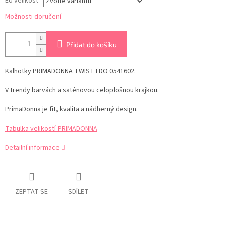
EU velikost
Možnosti doručení
Přidat do košíku
Kalhotky
PRIMADONNA TWIST I DO 0541602.
V trendy barvách a saténovou
celoplošnou krajkou.
PrimaDonna je fit, kvalita a nádherný design.
Tabulka velikostí PRIMADONNA
Detailní informace
ZEPTAT SE
SDÍLET