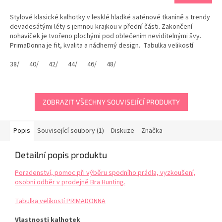
Stylové klasické kalhotky v lesklé hladké saténové tkanině s trendy
devadesátými léty s jemnou krajkou v přední části. Zakončení
nohaviček je tvořeno plochými pod oblečením neviditelnými švy.
PrimaDonna je fit, kvalita a nádherný design. Tabulka velikostí
PRIMADONNA
38/
40/
42/
44/
46/
48/
ZOBRAZIT VŠECHNY SOUVISEJÍCÍ PRODUKTY
Popis
Související soubory (1)
Diskuze
Značka
Detailní popis produktu
Poradenství, pomoc při výběru spodního prádla, vyzkoušení,
osobní odběr v prodejně Bra Hunting.
Tabulka velikostí PRIMADONNA
Vlastnosti kalhotek