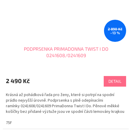
2 890 Kč
–13 %
PODPRSENKA PRIMADONNA TWIST I DO
0241608/0241609
2 490 Kč
DETAIL
Krásná až pohádková řada pro ženy, které si potrpí na spodní
prádlo nejvyšší úrovně. Podprsenka s plně odepínacími
ramínky 0241608/0241609 PrimaDonna Twist I Do. Pěnové měkké
košíčky bez přidané výztuže jsou ve spodní části lemovány krajkou
se stylem devadesátých let. Saténová ozdoba...
75F