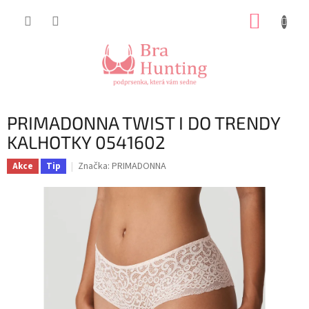
Přejít
NÁKUP
na
obsah
KOŠÍK
PRIMADONNA TWIST I DO TRENDY
KALHOTKY 0541602
Značka:
PRIMADONNA
Akce
Tip