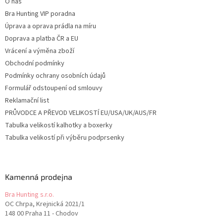
O nás
Bra Hunting VIP poradna
Úprava a oprava prádla na míru
Doprava a platba ČR a EU
Vrácení a výměna zboží
Obchodní podmínky
Podmínky ochrany osobních údajů
Formulář odstoupení od smlouvy
Reklamační list
PRŮVODCE A PŘEVOD VELIKOSTÍ EU/USA/UK/AUS/FR
Tabulka velikostí kalhotky a boxerky
Tabulka velikostí při výběru podprsenky
Kamenná prodejna
Bra Hunting s.r.o.
OC Chrpa, Krejnická 2021/1
148 00 Praha 11 - Chodov