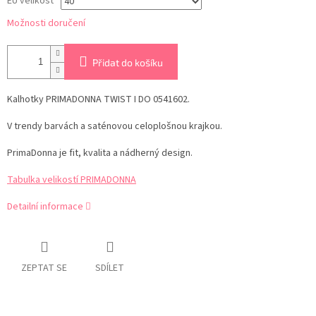
EU velikost
Možnosti doručení
Přidat do košíku
Kalhotky
PRIMADONNA TWIST I DO 0541602.
V trendy barvách a saténovou
celoplošnou krajkou.
PrimaDonna je fit, kvalita a nádherný design.
Tabulka velikostí PRIMADONNA
Detailní informace
ZEPTAT SE
SDÍLET