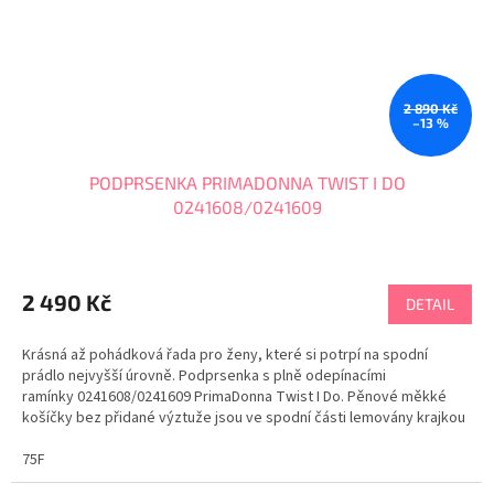
2 890 Kč
–13 %
PODPRSENKA PRIMADONNA TWIST I DO
0241608/0241609
2 490 Kč
DETAIL
Krásná až pohádková řada pro ženy, které si potrpí na spodní
prádlo nejvyšší úrovně. Podprsenka s plně odepínacími
ramínky 0241608/0241609 PrimaDonna Twist I Do. Pěnové měkké
košíčky bez přidané výztuže jsou ve spodní části lemovány krajkou
se stylem devadesátých let. Saténová ozdoba...
75F