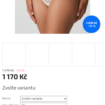
1 370 Kč
–14 %
1 370 Kč
–14 %
1 170 Kč
Měrná
Zvolte variantu
cena:
Barva