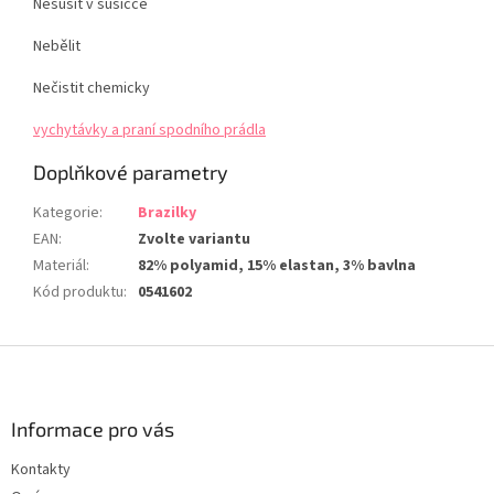
Nesušit v sušičce
Nebělit
Nečistit chemicky
vychytávky a praní spodního prádla
Doplňkové parametry
Kategorie
:
Brazilky
EAN
:
Zvolte variantu
Materiál
:
82% polyamid, 15% elastan, 3% bavlna
Kód produktu
:
0541602
Z
á
p
a
Informace pro vás
t
Kontakty
í