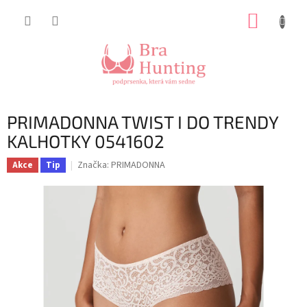
Přejít
NÁKUP
na
obsah
KOŠÍK
PRIMADONNA TWIST I DO TRENDY
KALHOTKY 0541602
Značka:
PRIMADONNA
Akce
Tip