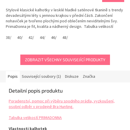
Stylové klasické kalhotky v lesklé hladké saténové tkanině s trendy
devadesátými léty s jemnou krajkou v přední části. Zakončení
nohaviček je tvořeno plochými pod oblečením neviditelnými švy.
PrimaDonna je fit, kvalita a nádherný design. Tabulka velikostí
PRIMADONNA
38/
40/
42/
44/
46/
48/
ZOBRAZIT VŠECHNY SOUVISEJÍCÍ PRODUKTY
Popis
Související soubory (1)
Diskuze
Značka
Detailní popis produktu
Poradenství, pomoc při výběru spodního prádla, vyzkoušení,
osobní odběr v prodejně Bra Hunting.
Tabulka velikostí PRIMADONNA
Vlastnosti kalhotek