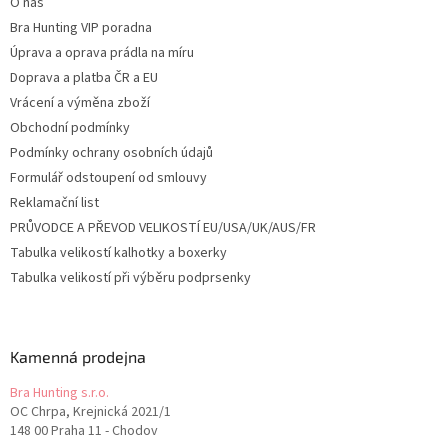
O nás
Bra Hunting VIP poradna
Úprava a oprava prádla na míru
Doprava a platba ČR a EU
Vrácení a výměna zboží
Obchodní podmínky
Podmínky ochrany osobních údajů
Formulář odstoupení od smlouvy
Reklamační list
PRŮVODCE A PŘEVOD VELIKOSTÍ EU/USA/UK/AUS/FR
Tabulka velikostí kalhotky a boxerky
Tabulka velikostí při výběru podprsenky
Kamenná prodejna
Bra Hunting s.r.o.
OC Chrpa, Krejnická 2021/1
148 00 Praha 11 - Chodov