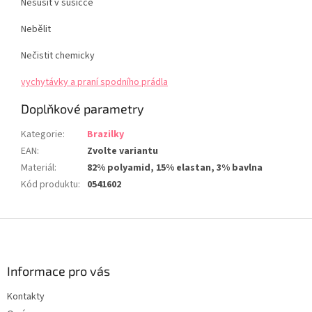
Nesušit v sušičce
Nebělit
Nečistit chemicky
vychytávky a praní spodního prádla
Doplňkové parametry
Kategorie
:
Brazilky
EAN
:
Zvolte variantu
Materiál
:
82% polyamid, 15% elastan, 3% bavlna
Kód produktu
:
0541602
Z
á
p
a
Informace pro vás
t
Kontakty
í