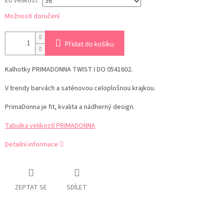
EU velikost
Možnosti doručení
Přidat do košíku
Kalhotky
PRIMADONNA TWIST I DO 0541602.
V trendy barvách a saténovou
celoplošnou krajkou.
PrimaDonna je fit, kvalita a nádherný design.
Tabulka velikostí PRIMADONNA
Detailní informace
ZEPTAT SE
SDÍLET