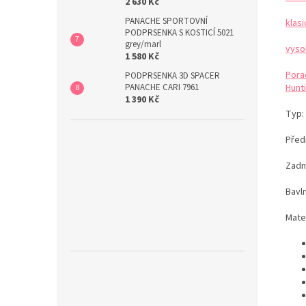
2 630 Kč
PANACHE SPORTOVNÍ
klas
PODPRSENKA S KOSTICÍ 5021
grey/marl
vyso
1 580 Kč
Pora
PODPRSENKA 3D SPACER
Hunti
PANACHE CARI 7961
1 390 Kč
Typ:
Předn
Zadn
Bavl
Mater