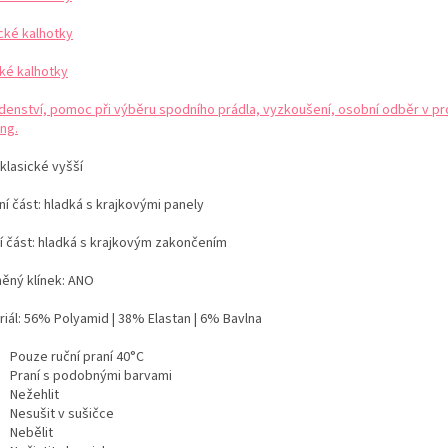
ické kalhotky
ké kalhotky
denství, pomoc při výběru spodního prádla, vyzkoušení, osobní odběr v pr
ng.
 klasické vyšší
í část: hladká s krajkovými panely
í část: hladká s krajkovým zakončením
něný klínek: ANO
iál:
56% Polyamid | 38% Elastan | 6% Bavlna
Pouze ruční praní 40°C
Praní s podobnými barvami
Nežehlit
Nesušit v sušičce
Nebělit