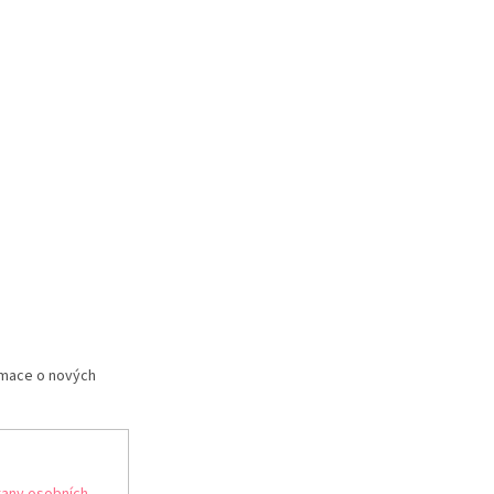
rmace o nových
any osobních