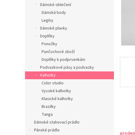
n
Dámské oblečení
e
Dámská body
l
Legíny
Dámské plavky
Doplňky
Ponožky
Punčochové zboží
Doplňky k podprsenkám
Podvazkové pásy a podvazky
Kalhotky
Color studio
Vysoké kalhotky
Klasické kalhotky
Brazilky
Tanga
Dámské stahovací prádlo
Pánské prádlo
prodej