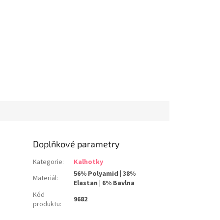
F
75 G
80 G
85 G
90 G
95 G
100 G
105 G
75 H
80 H
Doplňkové parametry
Kategorie
:
Kalhotky
56% Polyamid | 38%
Materiál
:
Elastan | 6% Bavlna
Kód
9682
produktu
: