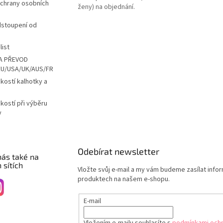
chrany osobních
ženy) na objednání.
dstoupení od
list
A PŘEVOD
EU/USA/UK/AUS/FR
ikostí kalhotky a
ikostí při výběru
y
Odebírat newsletter
nás také na
 sítích
Vložte svůj e-mail a my vám budeme zasílat info
produktech na našem e-shopu.
E-mail
Vložením e-mailu souhlasíte s
podmínkami ochr