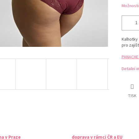
Možnosti
Kalhotky 
pro zajiš
PANACHE t
Detailní 
TISK
na v Praze
doprava v rámci ČR a EU