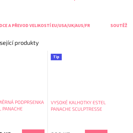
CE A PŘEVOD VELIKOSTÍ EU/USA/UK/AUS/FR
SOUTĚŽ
sející produkty
Tip
ĚRNÁ PODPRSENKA
VYSOKÉ KALHOTKY ESTEL
L PANACHE
PANACHE SCULPTRESSE
PTRESSE 9685
9684