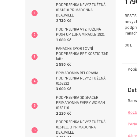
1 79
PODPRSENKA NEVYZTUŽENÁ
0161810 PRIMADONNA
DEAUVILLE
BESTS
2 730 Kč
nevyz
podprs
PODPRSENKA VYZTUŽENÁ
Panach
PUSH UP LUNA MIRACLE 1821
Zadní 
1 680 Kč
s boky
90 E
PANACHE SPORTOVNÍ
větším
PODPRSENKA BEZ KOSTIC 7341
spodní
latte
úžasno
1 580 Kč
pro le
Popi
PRIMADONNA BELGRAVIA
krajko
PODPRSENKA NEVYZTUŽENÁ
0163222
3 000 Kč
Det
PODPRSENKA 3D SPACER
Barva
PRIMADONNA EVERY WOMAN
0163116
Rozb
2 120 Kč
PODPRSENKA NEVYZTUŽENÁ
PANA
0161811 B PRIMADONNA
DEAUVILLE
dáms