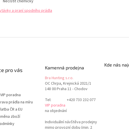
Nečistit chemicky
ytávky a praní spodního prádla
Kde nás naj
Kamenná prodejna
e pro vás
Bra Hunting s.r.o.
OC Chrpa, Krejnická 2021/1
148 00 Praha 11 - Chodov
 VIP poradna
Tel:
+420 733 232 077
rava prádla na míru
VIP poradna
latba ČR a EU
na objednání
ýměna zboží
Individuální návštěva prodejny
podmínky
mimo provozní dobu (min. 2