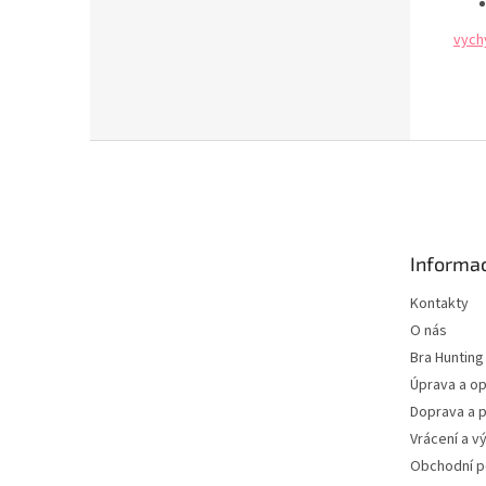
vych
Z
á
p
a
t
Informac
í
Kontakty
O nás
Bra Hunting
Úprava a op
Doprava a p
Vrácení a v
Obchodní 