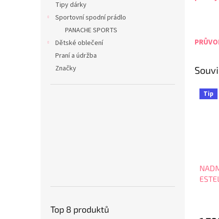
Tipy dárky
Sportovní spodní prádlo
PANACHE SPORTS
PRŮVOD
Dětské oblečení
Praní a údržba
Značky
Souvi
Tip
NADM
ESTE
SCUL
Top 8 produktů