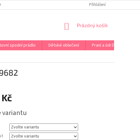
OPRAVA PRÁDLA NA MÍRU
DOPRAVA A PLATBA ČR A EU
Přihlášení
VRÁCENÍ A V
NÁKUPNÍ
Prázdný košík
KOŠÍK
tovní spodní prádlo
Dětské oblečení
Praní a údržba
Kont
 9682
 Kč
e variantu
st