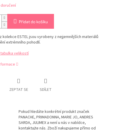
 doručení
Přidat do košíku
z kolekce ESTEL jsou v
yrobeny z nejjemnějších materiálů
tění extrémního pohodlí.
abulka velikostí
informace
ZEPTAT SE
SDÍLET
Pokud hledáte konkrétní produkt značek
PANACHE, PRIMADONNA, MARIE JO, ANDRES
SARDA, JULIMEX a není u nás v nabídce,
kontaktujte nás. Zboží nakupujeme přímo od