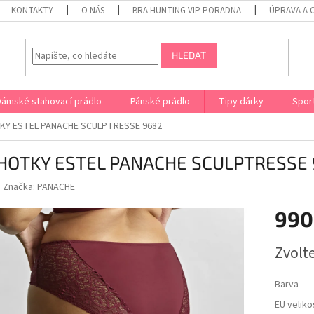
KONTAKTY
O NÁS
BRA HUNTING VIP PORADNA
ÚPRAVA A 
HLEDAT
Dámské stahovací prádlo
Pánské prádlo
Tipy dárky
Spor
KY ESTEL PANACHE SCULPTRESSE 9682
HOTKY ESTEL PANACHE SCULPTRESSE
Značka:
PANACHE
990
Měrná
Zvolt
cena:
Barva
EU veliko