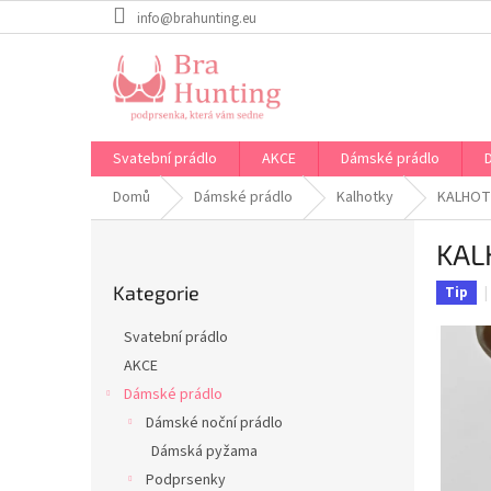
Přejít
info@brahunting.eu
na
obsah
Svatební prádlo
AKCE
Dámské prádlo
Domů
Dámské prádlo
Kalhotky
KALHOT
P
KAL
o
Přeskočit
s
Kategorie
kategorie
Tip
t
r
Svatební prádlo
a
AKCE
n
Dámské prádlo
n
í
Dámské noční prádlo
p
Dámská pyžama
a
Podprsenky