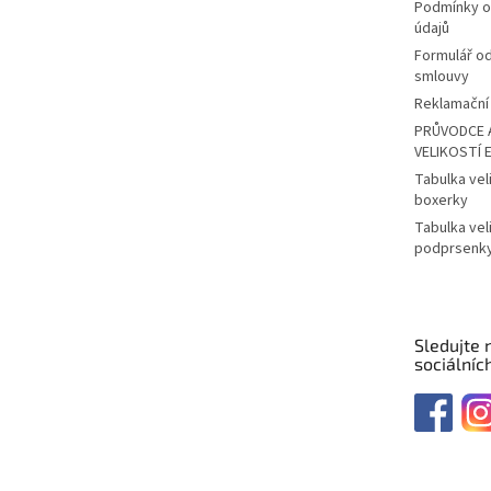
Podmínky o
údajů
Formulář o
smlouvy
Reklamační 
PRŮVODCE 
VELIKOSTÍ 
Tabulka vel
boxerky
Tabulka vel
podprsenk
Sledujte 
sociálních