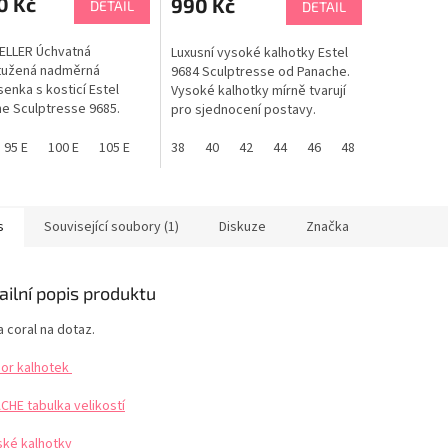
0 Kč
990 Kč
DETAIL
DETAIL
ELLER Úchvatná
Luxusní vysoké kalhotky Estel
tužená nadměrná
9684 Sculptresse od Panache.
enka s kosticí Estel
Vysoké kalhotky mírně tvarují
e Sculptresse 9685.
pro sjednocení postavy.
panel je široký spolu
Pohodlné kalhotky v oblíbeném
 a je ideální pro ženy s
95 E
100 E
105 E
75 F
střihu. Mikrovlákno má výborné
38
80 F
40
85 F
42
44
90 F
46
95 F
48
100 F
105 
 poprsím. Podšívané
termoregulační schopnosti.
 košíčky nabízejí
Klínek je neprůsvitný. Velmi
u podporu a projekci
příjemný materiál. PANACHE
pší tvar. Strečové
tabulka velikostí
s
Související soubory (1)
Diskuze
Značka
vé horní košíčky pro...
ailní popis produktu
 coral na dotaz.
or kalhotek
CHE tabulka velikostí
ké kalhotky