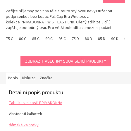
Zažijte příjemný pocit na těle s touto stylovou nevyztuženou
podprsenkou bez kostic Full Cup Bra Wireless z
kolekce PRIMADONNA TWIST EAST END. Cílený střih ze 3 dílů
zajišťuje podpůrný tvar. Pro větší pohodlí a zamezení padání
ramínek z ramen, jsou ramínka šitá blíže ke krku....
75 C
80 C
85 C
90 C
95 C
75 D
80 D
85 D
90 D
95 
ZOBRAZIT VŠECHNY SOUVISEJÍCÍ PRODUKTY
Popis
Diskuze
Značka
Detailní popis produktu
Tabulka velikostí PRIMADONNA
Vlastnosti kalhotek
dámské kalhotky