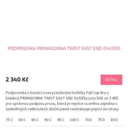
PODPRSENKA PRIMADONNA TWIST EAST END 0141930
2 340 Kč
DETAIL
Podprsenka s kosticí a nevyztuženými košíčky Full Cup Bra z
kolekce PRIMADONNA TWIST EAST END. Košíčky jsou šité ze 3 dílů
pro správnou podporu prsou, která je nejvíce oceněna zejména v
nadměrných velikostech. Boční panel centralizuje poprsí ze strany
na střed. Celkový vzhled dotváří...
75 C
80 C
85 C
90 C
95 C
100 C
70 D
75 D
80 D
85