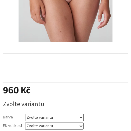
960 Kč
Měrná
Zvolte variantu
cena:
Barva
EU velikost