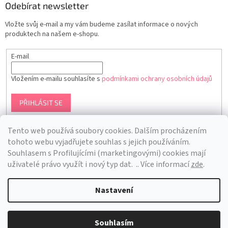
Odebírat newsletter
Vložte svůj e-mail a my vám budeme zasílat informace o nových
produktech na našem e-shopu.
E-mail
Vložením e-mailu souhlasíte s
podmínkami ochrany osobních údajů
PŘIHLÁSIT SE
Tento web používá soubory cookies. Dalším procházením
tohoto webu vyjadřujete souhlas s jejich používáním.
S
ouhlasem s Profilujícími (marketingovými) cookies mají
uživatelé právo využít i nový typ dat.
.. Více informací
zde
.
Nastavení
Vytvořil Shoptet
Souhlasím
Copyright 2026
Bra Hunting
. Všechna práva vyhrazena.