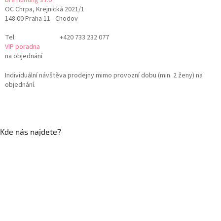
Bra Hunting s.r.o.
OC Chrpa, Krejnická 2021/1
148 00 Praha 11 - Chodov
Tel:
+420 733 232 077
VIP poradna
na objednání
Individuální návštěva prodejny mimo provozní dobu (min. 2 ženy) na
objednání.
Kde nás najdete?