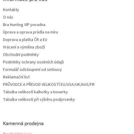
t
Kontakty
í
O nás
Bra Hunting VIP poradna
Úprava a oprava prádla na míru
Doprava a platba ČR a EU
Vrácení a výměna zboží
Obchodní podmínky
Podmínky ochrany osobních údajů
Formulář odstoupení od smlouvy
Reklamační list
PRŮVODCE A PŘEVOD VELIKOSTÍ EU/USA/UK/AUS/FR
Tabulka velikostí kalhotky a boxerky
Tabulka velikostí při výběru podprsenky
Kamenná prodejna