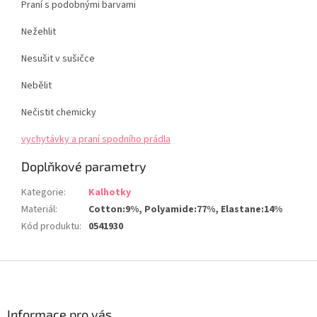
Praní s podobnými barvami
Nežehlit
Nesušit v sušičce
Nebělit
Nečistit chemicky
vychytávky a praní spodního prádla
Doplňkové parametry
Kategorie
:
Kalhotky
Materiál
:
Cotton:9%, Polyamide:77%, Elastane:14%
Kód produktu
:
0541930
Z
á
p
a
Informace pro vás