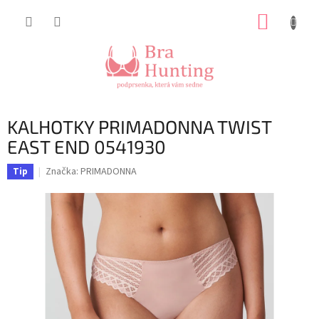
Přejít
NÁKUP
na
obsah
KOŠÍK
KALHOTKY PRIMADONNA TWIST
EAST END 0541930
Značka:
PRIMADONNA
Tip