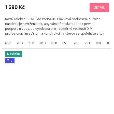
1 690 Kč
DETAIL
Nová kolekce SPIRIT od PANACHE. Plavková podprsenka Twist
Bandeau je navržena tak, aby vám přinesla radost a pevnou
podporu u vody. Je vyrobena pro nadměrné velikosti D-M
profesionálním střihem a konstrukcí na kterou se spoléháte a to i
bez ramínek. Využijete i variantu zapnutí ramínka od...
65 D
70 D
75 D
80 D
85 D
65 E
70 E
75 E
80 E
85 E
Novinka
Tip