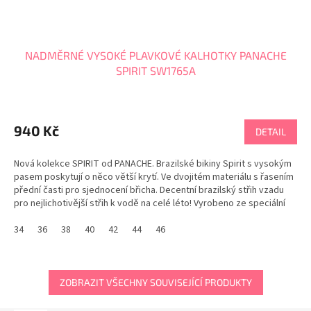
NADMĚRNÉ VYSOKÉ PLAVKOVÉ KALHOTKY PANACHE
SPIRIT SW1765A
940 Kč
DETAIL
Nová kolekce SPIRIT od PANACHE. Brazilské bikiny Spirit s vysokým
pasem poskytují o něco větší krytí. Ve dvojitém materiálu s řasením
přední časti pro sjednocení břicha. Decentní brazilský střih vzadu
pro nejlichotivější střih k vodě na celé léto! Vyrobeno ze speciální
luxusní texturované...
34
36
38
40
42
44
46
ZOBRAZIT VŠECHNY SOUVISEJÍCÍ PRODUKTY