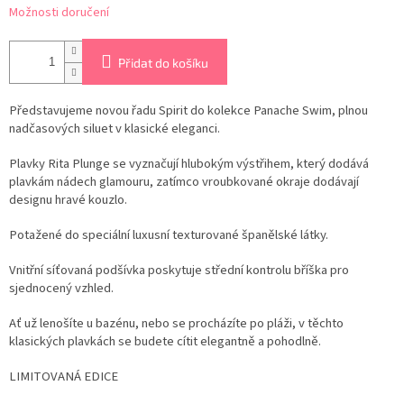
Možnosti doručení
Přidat do košíku
Představujeme novou řadu Spirit do kolekce Panache Swim, plnou
nadčasových siluet v klasické eleganci.
Plavky Rita Plunge se vyznačují hlubokým výstřihem, který dodává
plavkám nádech glamouru, zatímco vroubkované okraje dodávají
designu hravé kouzlo.
Potažené do speciální luxusní texturované španělské látky.
Vnitřní síťovaná podšívka poskytuje střední kontrolu bříška pro
sjednocený vzhled.
Ať už lenošíte u bazénu, nebo se procházíte po pláži, v těchto
klasických plavkách se budete cítit elegantně a pohodlně.
LIMITOVANÁ EDICE