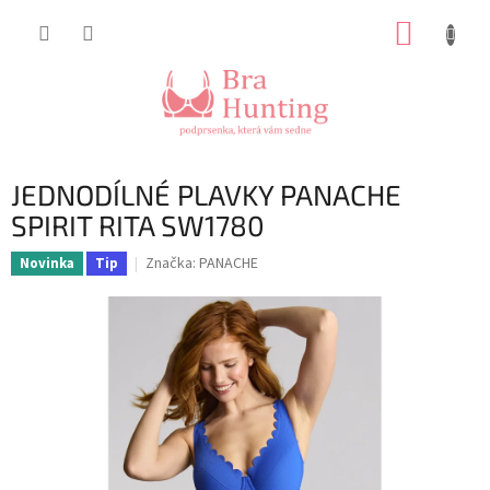
Přejít
NÁKUP
na
obsah
KOŠÍK
JEDNODÍLNÉ PLAVKY PANACHE
SPIRIT RITA SW1780
Značka:
PANACHE
Novinka
Tip