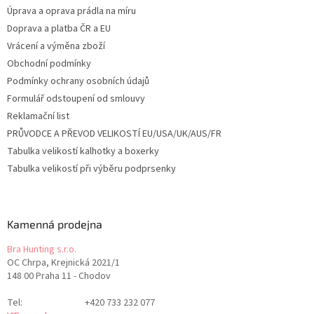
Úprava a oprava prádla na míru
Doprava a platba ČR a EU
Vrácení a výměna zboží
Obchodní podmínky
Podmínky ochrany osobních údajů
Formulář odstoupení od smlouvy
Reklamační list
PRŮVODCE A PŘEVOD VELIKOSTÍ EU/USA/UK/AUS/FR
Tabulka velikostí kalhotky a boxerky
Tabulka velikostí při výběru podprsenky
Kamenná prodejna
Bra Hunting s.r.o.
OC Chrpa, Krejnická 2021/1
148 00 Praha 11 - Chodov
Tel:
+420 733 232 077