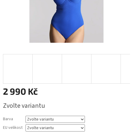
2 990 Kč
Měrná
Zvolte variantu
cena:
Barva
EU velikost