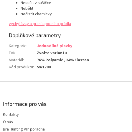
Nesušit v sušičce
Nebělit
Nečistit chemicky
vychytávky a praní spodního prádla
Doplňkové parametry
Kategorie
:
Jednodílné plavky
EAN
:
Zvolte variantu
Materiál
:
76% Polyamid, 24% Elastan
Kód produktu
:
SW1780
Z
á
p
a
Informace pro vás
t
Kontakty
í
O nás
Bra Hunting VIP poradna