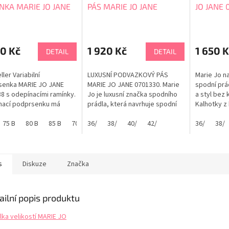
NKA MARIE JO JANE
PÁS MARIE JO JANE
JO JANE 
338
0701330
0 Kč
1 920 Kč
1 650 K
DETAIL
DETAIL
ler Variabilní
LUXUSNÍ PODVAZKOVÝ PÁS
Marie Jo na
senka MARIE JO JANE
MARIE JO JANE 0701330. Marie
spodní prá
8 s odepínacími ramínky.
Jo je luxusní značka spodního
a styl bez
nací podprsenku má
prádla, která navrhuje spodní
Kalhotky z
a žen v šatníku, protože
prádlo pro ženy, které vyžadují
Jane 05013
oký záběr využití.
75 B
80 B
85 B
70 C
pohodlí a dokonalý styl bez
36/
75 C
38/
80 C
40/
85 C
42/
70 D
75 D
krajkovou v
36/
80 D
38/
ete pod šaty bez
kompromisu. V barvě natural je
volbou pro
k, do hlubších výstřihů i
ideální volbou pro nevěsty.
výšivka př
lečení, kde nemají být
zdůrazňuje 
ramínka. Ramínka můžete
kalhotek. 
s
Diskuze
Značka
odepnout,...
Tabulka...
ailní popis produktu
lka velikostí MARIE JO