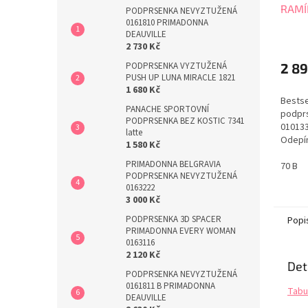
RAMÍ
PODPRSENKA NEVYZTUŽENÁ
0161810 PRIMADONNA
0101
DEAUVILLE
2 730 Kč
2 89
PODPRSENKA VYZTUŽENÁ
PUSH UP LUNA MIRACLE 1821
1 680 Kč
Bestsel
PANACHE SPORTOVNÍ
podpr
PODPRSENKA BEZ KOSTIC 7341
010133
latte
Odepí
1 580 Kč
většin
PRIMADONNA BELGRAVIA
má šir
70 B
PODPRSENKA NEVYZTUŽENÁ
Využij
0163222
ramíne
3 000 Kč
pod ob
vidět 
PODPRSENKA 3D SPACER
Popi
zcela 
PRIMADONNA EVERY WOMAN
0163116
2 120 Kč
Det
PODPRSENKA NEVYZTUŽENÁ
0161811 B PRIMADONNA
Tabu
DEAUVILLE