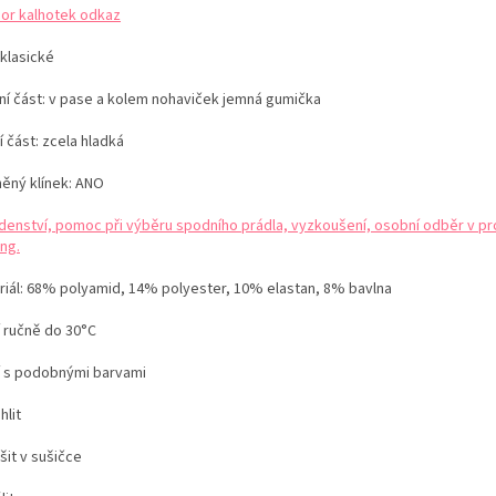
or kalhotek
odkaz
 klasické
ní část: v pase a kolem nohaviček jemná gumička
 část: zcela hladká
něný klínek: ANO
denství, pomoc při výběru spodního prádla, vyzkoušení, osobní odběr v pr
ng.
riál: 68% polyamid, 14% polyester, 10% elastan, 8% bavlna
í ručně do 30°C
í s podobnými barvami
hlit
šit v sušičce