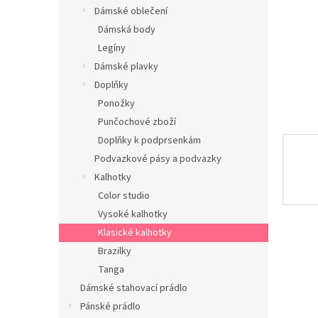
n
Dámské oblečení
e
Dámská body
l
Legíny
Dámské plavky
Doplňky
Ponožky
Punčochové zboží
Doplňky k podprsenkám
Podvazkové pásy a podvazky
Kalhotky
Color studio
Vysoké kalhotky
Klasické kalhotky
Brazilky
Tanga
Dámské stahovací prádlo
Pánské prádlo