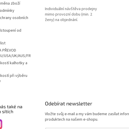
ýměna zboží
Individuální návštěva prodejny
podmínky
mimo provozní dobu (min. 2
chrany osobních
ženy) na objednání.
dstoupení od
list
A PŘEVOD
EU/USA/UK/AUS/FR
ikostí kalhotky a
ikostí při výběru
y
Odebírat newsletter
nás také na
 sítích
Vložte svůj e-mail a my vám budeme zasílat info
produktech na našem e-shopu.