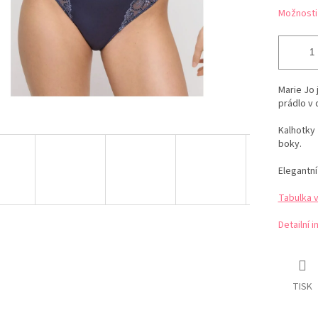
Možnosti
Marie Jo 
prádlo v
Kalhotky 
boky.
Elegantní
Tabulka v
Detailní 
TISK