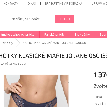
KONTAKTY
O NÁS
BRA HUNTING VIP PORADNA
ÚPRAVA A 
HLEDAT
Dámské stahovací prádlo
Pánské prádlo
Tipy dárky
Spor
 kalhotky
KALHOTKY KLASICKÉ MARIE JO JANE 0501330
HOTKY KLASICKÉ MARIE JO JANE 05013
Značka:
MARIE JO
1 37
Měrná
Zvolt
cena:
Barva
EU veliko