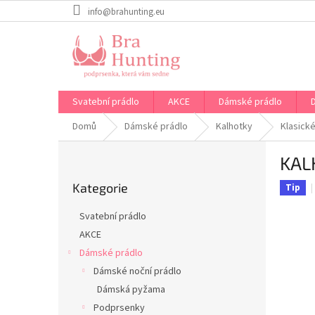
Přejít
info@brahunting.eu
na
obsah
Svatební prádlo
AKCE
Dámské prádlo
Domů
Dámské prádlo
Kalhotky
Klasické
P
KAL
o
Přeskočit
s
Kategorie
kategorie
Tip
t
r
Svatební prádlo
a
AKCE
n
Dámské prádlo
n
í
Dámské noční prádlo
p
Dámská pyžama
a
Podprsenky