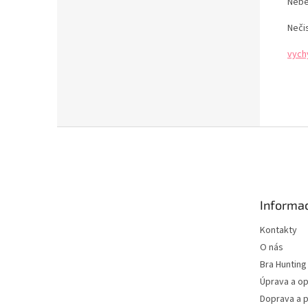
Nebě
Neči
vych
Z
á
p
a
t
Informac
í
Kontakty
O nás
Bra Hunting
Úprava a op
Doprava a p