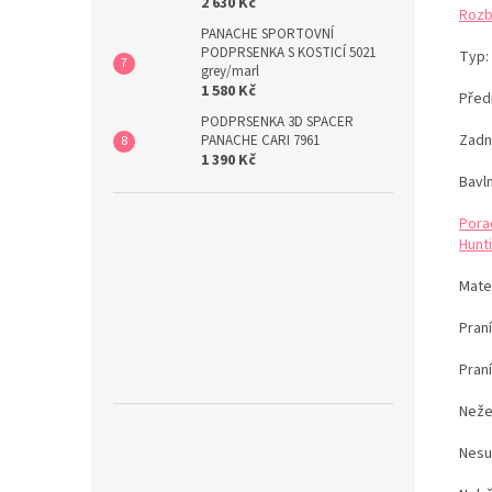
2 630 Kč
Rozb
PANACHE SPORTOVNÍ
PODPRSENKA S KOSTICÍ 5021
Typ:
grey/marl
1 580 Kč
Před
PODPRSENKA 3D SPACER
Zadní
PANACHE CARI 7961
1 390 Kč
Bavl
Pora
Hunti
Mate
Pran
Pran
Neže
Nesu