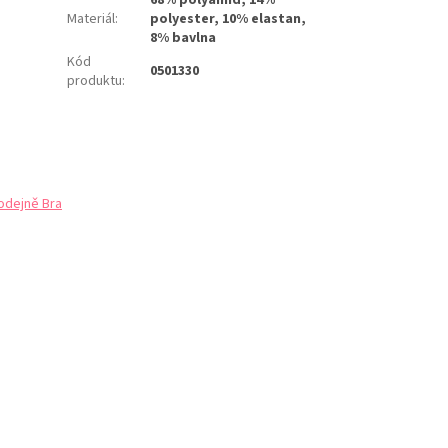
Materiál
:
polyester, 10% elastan,
8% bavlna
Kód
0501330
produktu
:
odejně Bra