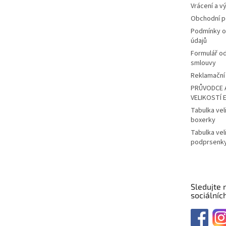
Vrácení a v
Obchodní 
Podmínky o
údajů
Formulář o
smlouvy
Reklamační 
PRŮVODCE 
VELIKOSTÍ 
Tabulka vel
boxerky
Tabulka vel
podprsenk
Sledujte 
sociálních