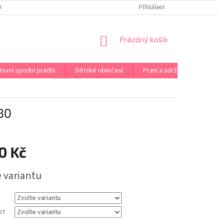
OPRAVA PRÁDLA NA MÍRU
DOPRAVA A PLATBA ČR A EU
Přihlášení
VRÁCENÍ A V
NÁKUPNÍ
Prázdný košík
KOŠÍK
tovní spodní prádlo
Dětské oblečení
Praní a údržba
Kont
30
0 Kč
e variantu
st