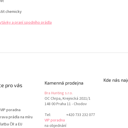
lit
stit chemicky
ytávky a praní spodního prádla
Kde nás naj
Kamenná prodejna
e pro vás
Bra Hunting s.r.o.
OC Chrpa, Krejnická 2021/1
148 00 Praha 11 - Chodov
 VIP poradna
Tel:
+420 733 232 077
rava prádla na míru
VIP poradna
latba ČR a EU
na objednání