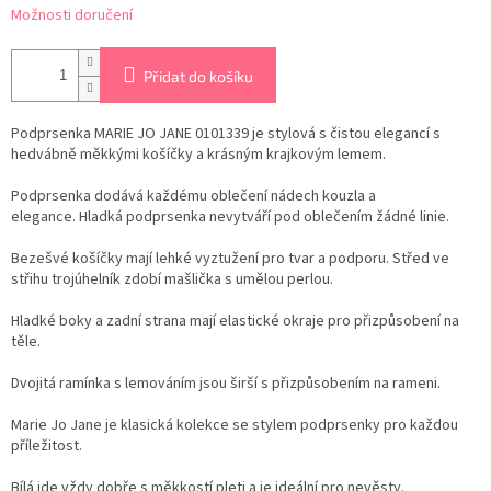
Možnosti doručení
Přidat do košíku
Podprsenka MARIE JO JANE 0101339 je stylová s čistou elegancí s
hedvábně měkkými košíčky a krásným krajkovým lemem.
Podprsenka dodává každému oblečení nádech kouzla a
elegance. Hladká podprsenka nevytváří pod oblečením žádné linie.
Bezešvé košíčky mají lehké vyztužení pro tvar a podporu. Střed ve
střihu trojúhelník zdobí mašlička s umělou perlou.
Hladké boky a zadní strana mají elastické okraje pro přizpůsobení na
těle.
Dvojitá ramínka s lemováním jsou širší s přizpůsobením na rameni.
Marie Jo Jane je klasická kolekce se stylem podprsenky pro každou
příležitost.
Bílá jde vždy dobře s měkkostí pleti a je ideální pro nevěsty.