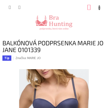
Přejít
NÁKUP
na
obsah
KOŠÍK
BALKÓNOVÁ PODPRSENKA MARIE JO
JANE 0101339
Značka:
MARIE JO
Tip