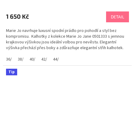
1 650 Kč
DETAIL
Marie Jo navrhuje luxusní spodní prádlo pro pohodlí a styl bez
kompromisu. Kalhotky z kolekce Marie Jo Jane 0501333 s jemnou
krajkovou výšivkou jsou ideální volbou pro nevěstu. Elegantní
výšivka přechází přes boky a zdůrazňuje elegantní střih kalhotek.
Dárek pro ženu. Tabulka...
36/
38/
40/
42/
44/
Tip