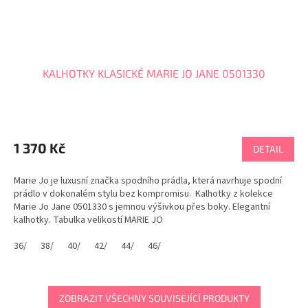
KALHOTKY KLASICKÉ MARIE JO JANE 0501330
1 370 Kč
DETAIL
Marie Jo je luxusní značka spodního prádla, která navrhuje spodní
prádlo v dokonalém stylu bez kompromisu. Kalhotky z kolekce
Marie Jo Jane 0501330 s jemnou výšivkou přes boky. Elegantní
kalhotky. Tabulka velikostí MARIE JO
36/
38/
40/
42/
44/
46/
ZOBRAZIT VŠECHNY SOUVISEJÍCÍ PRODUKTY