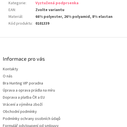
Kategorie
:
Vyztužená podprsenka
EAN
:
Zvolte variantu
Materiál
:
66% polyester, 26% polyamid, 8% elastan
Kód produktu
:
0101339
Z
á
p
a
Informace pro vás
t
Kontakty
í
O nás
Bra Hunting VIP poradna
Úprava a oprava prádla na míru
Doprava a platba ČR a EU
Vrácení a výměna zboží
Obchodní podmínky
Podmínky ochrany osobních údajů
Formulář odstoupení od smlouvy