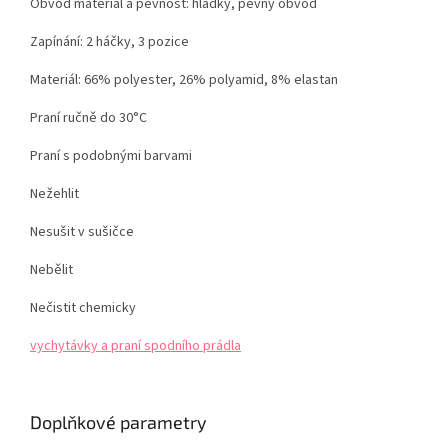
Obvod materiál a pevnost: hladký, pevný obvod
Zapínání: 2 háčky, 3 pozice
Materiál: 66% polyester, 26% polyamid, 8% elastan
Praní ručně do 30°C
Praní s podobnými barvami
Nežehlit
Nesušit v sušičce
Nebělit
Nečistit chemicky
vychytávky a praní spodního prádla
Doplňkové parametry