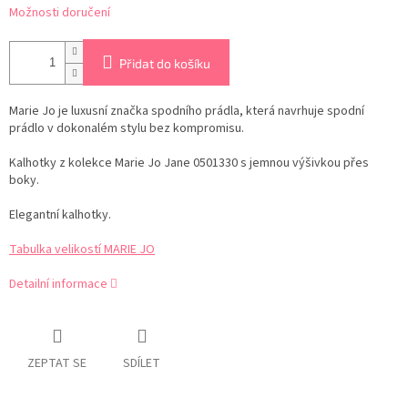
Možnosti doručení
Přidat do košíku
Marie Jo je luxusní značka spodního prádla, která navrhuje spodní
prádlo v dokonalém stylu bez kompromisu.
Kalhotky z kolekce Marie Jo Jane 0501330 s jemnou výšivkou přes
boky.
Elegantní kalhotky.
Tabulka velikostí MARIE JO
Detailní informace
ZEPTAT SE
SDÍLET