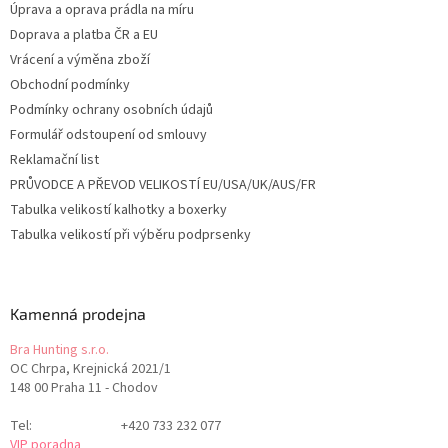
Úprava a oprava prádla na míru
Doprava a platba ČR a EU
Vrácení a výměna zboží
Obchodní podmínky
Podmínky ochrany osobních údajů
Formulář odstoupení od smlouvy
Reklamační list
PRŮVODCE A PŘEVOD VELIKOSTÍ EU/USA/UK/AUS/FR
Tabulka velikostí kalhotky a boxerky
Tabulka velikostí při výběru podprsenky
Kamenná prodejna
Bra Hunting s.r.o.
OC Chrpa, Krejnická 2021/1
148 00 Praha 11 - Chodov
Tel:
+420 733 232 077
VIP poradna