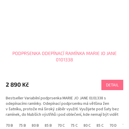
PODPRSENKA ODEPÍNACÍ RAMÍNKA MARIE JO JANE
0101338
2 890 Kč
DETAIL
Bestseller Variabilní podprsenka MARIE JO JANE 0101338 s
odepínacími ramínky. Odepínací podprsenku má většina žen
v šatníku, protože má široký záběr využití. Využijete pod šaty bez
ramínek, do hlubších výstřihů i pod oblečení, kde nemají být vidět
ramínka. Ramínka můžete zcela odepnout,...
70 B
75 B
80 B
85 B
70 C
75 C
80 C
85 C
70 D
75 