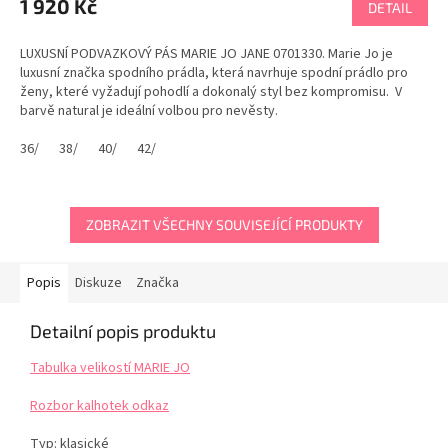
1 920 Kč
DETAIL
LUXUSNÍ PODVAZKOVÝ PÁS MARIE JO JANE 0701330. Marie Jo je
luxusní značka spodního prádla, která navrhuje spodní prádlo pro
ženy, které vyžadují pohodlí a dokonalý styl bez kompromisu. V
barvě natural je ideální volbou pro nevěsty.
36/
38/
40/
42/
ZOBRAZIT VŠECHNY SOUVISEJÍCÍ PRODUKTY
Popis
Diskuze
Značka
Detailní popis produktu
Tabulka velikostí MARIE JO
Rozbor kalhotek
odkaz
Typ: klasické