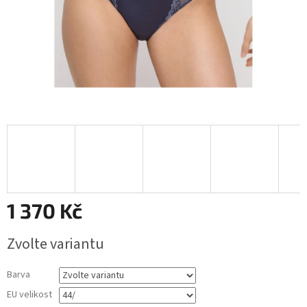
1 370 Kč
Měrná
Zvolte variantu
cena:
Barva
EU velikost