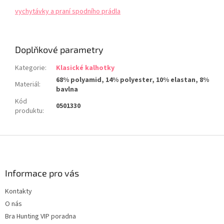
vychytávky a praní spodního prádla
Doplňkové parametry
Kategorie
:
Klasické kalhotky
68% polyamid, 14% polyester, 10% elastan, 8%
Materiál
:
bavlna
Kód
0501330
produktu
:
Z
á
p
a
Informace pro vás
t
Kontakty
í
O nás
Bra Hunting VIP poradna