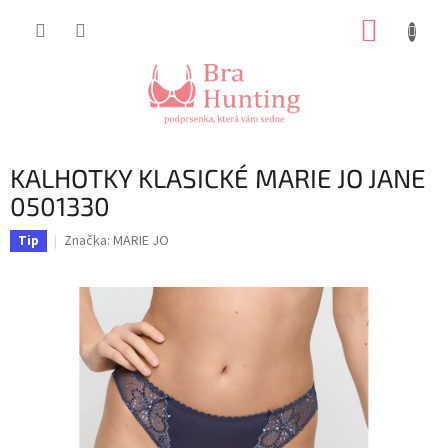
Přejít
NÁKUP
na
obsah
KOŠÍK
KALHOTKY KLASICKÉ MARIE JO JANE
0501330
Značka:
MARIE JO
Tip