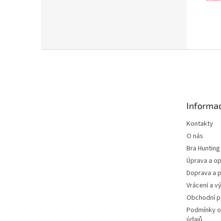
Z
á
p
a
t
Informac
í
Kontakty
O nás
Bra Hunting
Úprava a op
Doprava a p
Vrácení a v
Obchodní 
Podmínky o
údajů