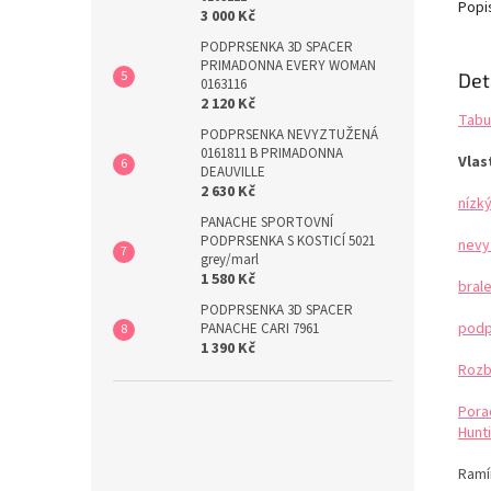
navazu
Popi
3 000 Kč
zad. O
PODPRSENKA 3D SPACER
PRIMADONNA EVERY WOMAN
Det
0163116
2 120 Kč
Tabu
PODPRSENKA NEVYZTUŽENÁ
0161811 B PRIMADONNA
Vlas
DEAUVILLE
2 630 Kč
nízk
PANACHE SPORTOVNÍ
PODPRSENKA S KOSTICÍ 5021
nevy
grey/marl
1 580 Kč
bral
PODPRSENKA 3D SPACER
podp
PANACHE CARI 7961
1 390 Kč
Rozb
Pora
Hunti
Ramín