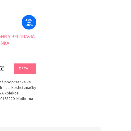
2 890
Kč
–10 %
NNA BELGRAVIA
ENKA
ŽENÁ 0163220
Kč
DETAIL
ná podprsenka ve
řihu s kosticí značky
A kolekce
0163220. Nádherná
ro vzhledem
ých vyšívaných růží.
F
85F
80G
a i v nadměrné
je vhodná pro velká i
. Luxusní smyslně