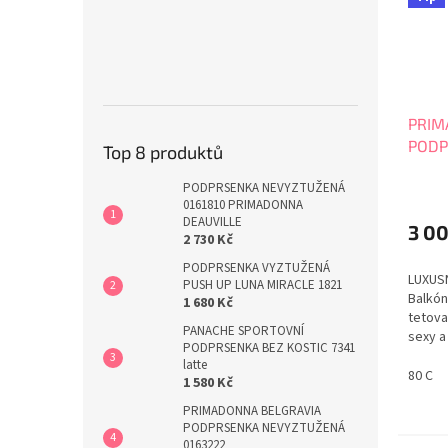
PRIM
PODP
Top 8 produktů
NEVY
PODPRSENKA NEVYZTUŽENÁ
0161810 PRIMADONNA
DEAUVILLE
3 0
2 730 Kč
PODPRSENKA VYZTUŽENÁ
LUXUS
PUSH UP LUNA MIRACLE 1821
Balkó
1 680 Kč
tetova
PANACHE SPORTOVNÍ
sexy a
PODPRSENKA BEZ KOSTIC 7341
Podpr
latte
v hlub
80 C
1 580 Kč
zadní 
PRIMADONNA BELGRAVIA
tenký
PODPRSENKA NEVYZTUŽENÁ
části v
0163222