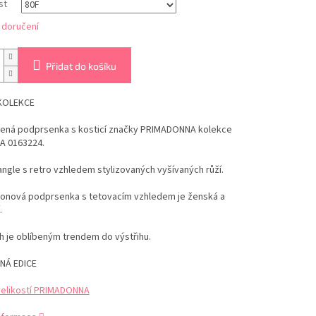
st
 doručení
Přidat do košíku
KOLEKCE
ená podprsenka s kosticí značky PRIMADONNA kolekce
A 0163224.
iangle s retro vzhledem stylizovaných vyšívaných růží.
konová podprsenka s tetovacím vzhledem je ženská a
.
ih je oblíbeným trendem do výstřihu.
NÁ EDICE
velikostí PRIMADONNA