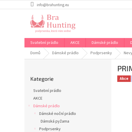
Přejít
info@brahunting.eu
na
obsah
Svatební prádlo
AKCE
Dámské prádlo
Domů
Dámské prádlo
Podprsenky
Nev
P
PRI
o
Přeskočit
s
Kategorie
kategorie
Akce
t
r
Svatební prádlo
a
AKCE
n
Dámské prádlo
n
í
Dámské noční prádlo
p
Dámská pyžama
a
Podprsenky