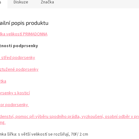
je na krajku uprostřed
neviditelný efekt pod...
ženská a e
s
Diskuze
Značka
zdobný...
podprsenk
EDICE...
ailní popis produktu
lka velikostí PRIMADONNA
tnosti podprsenky
ý střed podprsenky
ztužené podprsenky
etka
rsenky s kosticí
or podprsenky
denství, pomoc při výběru spodního prádla, vyzkoušení, osobní odběr v pr
ng.
ka šířka: s větší velikostí se rozšiřují, 70F/ 2 cm