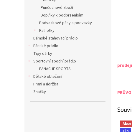
Ponožky
Punčochové zboží
Doplňky k podprsenkám
Podvazkové pásy a podvazky
Kalhotky
Dámské stahovací prádlo
Pánské prádlo
Tipy dárky
Sportovní spodní prádlo
prodej
PANACHE SPORTS
Dětské oblečení
Praní a údržba
Značky
PRŮVOD
Souvi
Akce
Tip