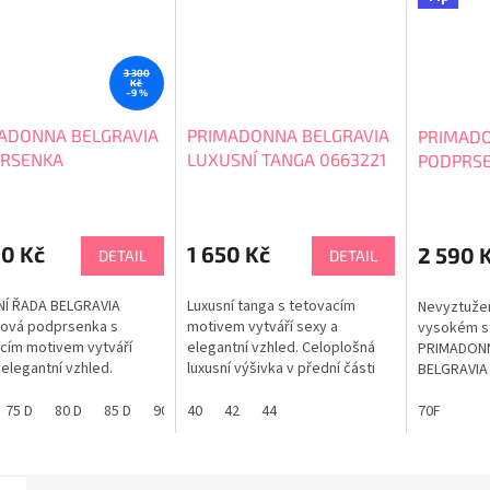
3 300
Kč
–9 %
ADONNA BELGRAVIA
PRIMADONNA BELGRAVIA
PRIMADO
RSENKA
LUXUSNÍ TANGA 0663221
PODPRS
ZTUŽENÁ 0163222
NEVYZTU
00 Kč
1 650 Kč
2 590 
DETAIL
DETAIL
NÍ ŘADA BELGRAVIA
Luxusní tanga s tetovacím
Nevyztuže
nová podprsenka s
motivem vytváří sexy a
vysokém st
cím motivem vytváří
elegantní vzhled. Celoplošná
PRIMADONN
 elegantní vzhled.
luxusní výšivka v přední části
BELGRAVIA 
senka vynikne
kalhotek. Kalhotky s tetovacím
řada s ret
okém výstřihu v přední i
motivem stylizované vyšívané
75 D
80 D
85 D
90 D
40
70E
42
75E
44
80E
85E
90E
stylizovan
70F
70F
80
části. Panel začíná
růže na jemném tylu. Zakončení
Podprsenk
m proužkem v přední
nohaviček v zadní části je v
velikosti, 
ýstřihu a plynule
bezešvé technologii tkaní pro
měkká prsa