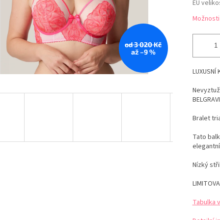
EU veliko
Možnosti
od 3 020 Kč
až –9 %
LUXUSNÍ 
Nevyztuž
BELGRAVI
Bralet tr
Tato bal
elegantní
Nízký stř
LIMITOVA
Tabulka 