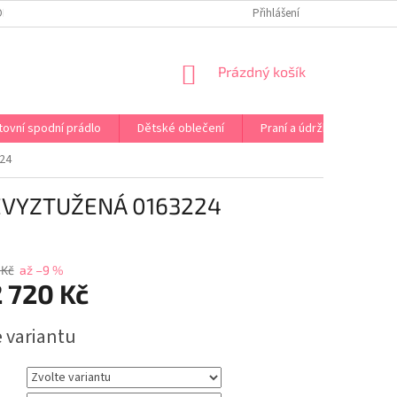
OPRAVA PRÁDLA NA MÍRU
DOPRAVA A PLATBA ČR A EU
Přihlášení
VRÁCENÍ A V
NÁKUPNÍ
Prázdný košík
KOŠÍK
tovní spodní prádlo
Dětské oblečení
Praní a údržba
Kont
24
EVYZTUŽENÁ 0163224
 Kč
až –9 %
 720 Kč
e variantu