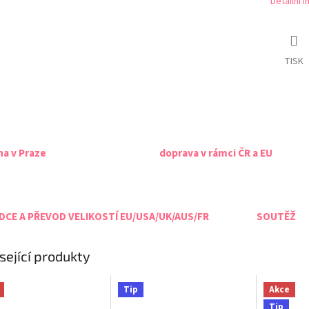
Detailní 
TISK
na v Praze
doprava v rámci ČR a EU
CE A PŘEVOD VELIKOSTÍ EU/USA/UK/AUS/FR
SOUTĚŽ
sející produkty
Tip
Akce
Tip