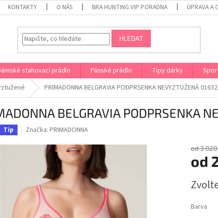
KONTAKTY
O NÁS
BRA HUNTING VIP PORADNA
ÚPRAVA A 
HLEDAT
Dámské stahovací prádlo
Pánské prádlo
Tipy dárky
Spor
yztužené
PRIMADONNA BELGRAVIA PODPRSENKA NEVYZTUŽENÁ 01632
MADONNA BELGRAVIA PODPRSENKA N
Značka:
PRIMADONNA
Tip
od 3 020
od
2
Měrná
Zvolt
cena:
Barva