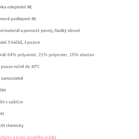
nka odepínání: NE
konové podlepení: NE
d materiál a pevnost: pevný, hladký obvod
ání: 5 háčků, 3 pozice
iál:
64% polyamid, 21% polyester, 15% elastan
í pouze ručně do 30°C
í samostatně
hlit
šit v sušičce
lit
stit chemicky
ytávky a praní spodního prádla