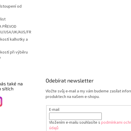
dstoupení od
list
A PŘEVOD
EU/USA/UK/AUS/FR
ikostí kalhotky a
ikostí při výběru
y
Odebírat newsletter
nás také na
 sítích
Vložte svůj e-mail a my vám budeme zasílat info
produktech na našem e-shopu.
E-mail
Vložením e-mailu souhlasíte s
podmínkami ochr
údajů