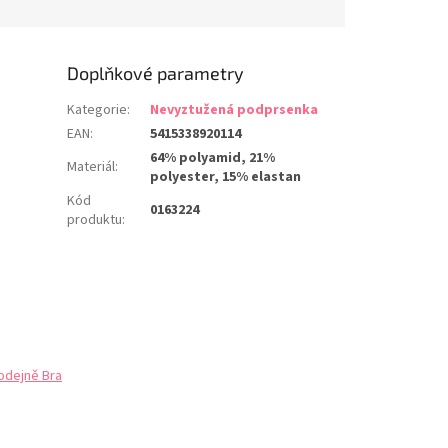
legantní
a. LIMITOVANÁ
Doplňkové parametry
Kategorie
:
Nevyztužená podprsenka
EAN
:
5415338920114
64% polyamid, 21%
Materiál
:
polyester, 15% elastan
Kód
0163224
produktu
:
odejně Bra