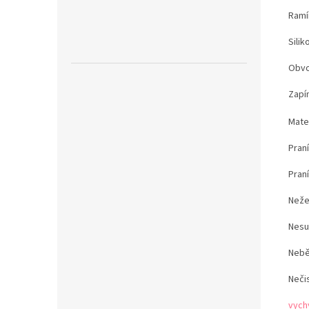
Ramí
Sili
Obvo
Zapín
Mater
Pran
Pran
Neže
Nesu
Nebě
Neči
vych