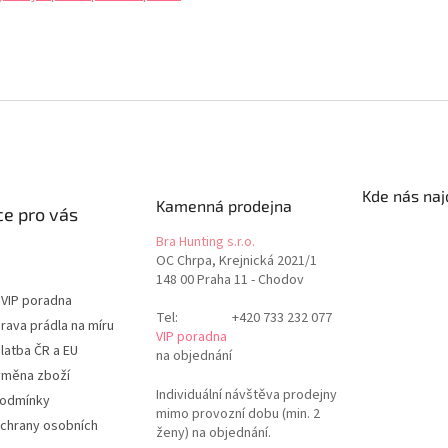
Kde nás naj
Kamenná prodejna
e pro vás
Bra Hunting s.r.o.
OC Chrpa, Krejnická 2021/1
148 00 Praha 11 - Chodov
 VIP poradna
Tel:
+420 733 232 077
rava prádla na míru
VIP poradna
latba ČR a EU
na objednání
ýměna zboží
Individuální návštěva prodejny
podmínky
mimo provozní dobu (min. 2
chrany osobních
ženy) na objednání.