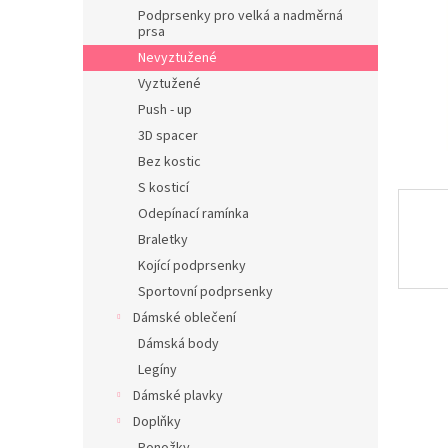
n
Podprsenky pro velká a nadměrná
e
prsa
l
Nevyztužené
Vyztužené
Push - up
3D spacer
Bez kostic
S kosticí
Odepínací ramínka
Braletky
Kojící podprsenky
Sportovní podprsenky
Dámské oblečení
Dámská body
Legíny
Dámské plavky
Doplňky