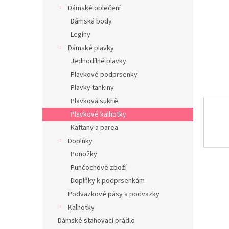
n
Dámské oblečení
e
Dámská body
l
Legíny
Dámské plavky
Jednodílné plavky
Plavkové podprsenky
Plavky tankiny
Plavková sukně
Plavkové kalhotky
Kaftany a parea
Doplňky
Ponožky
Punčochové zboží
Doplňky k podprsenkám
Podvazkové pásy a podvazky
Kalhotky
Dámské stahovací prádlo