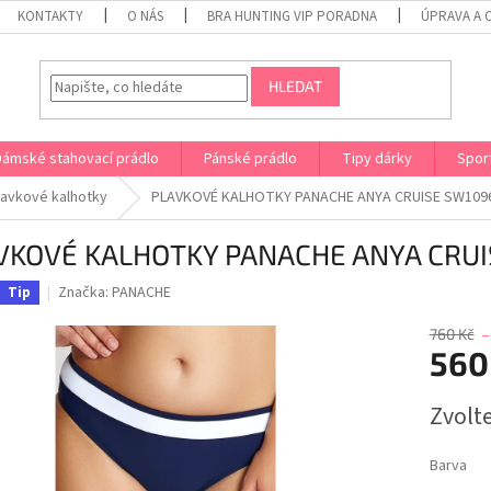
KONTAKTY
O NÁS
BRA HUNTING VIP PORADNA
ÚPRAVA A 
HLEDAT
Dámské stahovací prádlo
Pánské prádlo
Tipy dárky
Spor
lavkové kalhotky
PLAVKOVÉ KALHOTKY PANACHE ANYA CRUISE SW109
VKOVÉ KALHOTKY PANACHE ANYA CRU
Značka:
PANACHE
Tip
760 Kč
–
560
Měrná
Zvolt
cena:
Barva