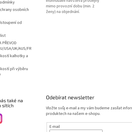
Individuální návštěva prodejny
podmínky
mimo provozní dobu (min. 2
chrany osobních
ženy) na objednání.
dstoupení od
list
A PŘEVOD
EU/USA/UK/AUS/FR
ikostí kalhotky a
ikostí při výběru
y
Odebírat newsletter
nás také na
 sítích
Vložte svůj e-mail a my vám budeme zasílat info
produktech na našem e-shopu.
E-mail