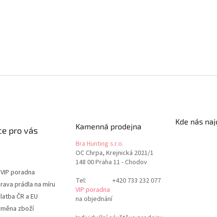
Kde nás naj
Kamenná prodejna
e pro vás
Bra Hunting s.r.o.
OC Chrpa, Krejnická 2021/1
148 00 Praha 11 - Chodov
 VIP poradna
Tel:
+420 733 232 077
rava prádla na míru
VIP poradna
latba ČR a EU
na objednání
ýměna zboží