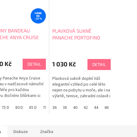
1 890
Kč
–21 %
INY BANDEAU
PLAVKOVÁ SUKNĚ
CHE ANYA CRUISE
PANACHE PORTOFINO
91
SW1218
0 Kč
1 030 Kč
DETAIL
DETAIL
y Panache Anya Cruise
Plavková sukně doplní Váš
au v nadčasové námořní
elegantní vzhled po celé léto
féře pro každou
nejen na pobytu u moře, ale i na
u. Bočními šňůrkami si
výletě, tenise, zahradní oslavě i
 upravit délku, aby
jízdě na kole. Plavková sukně s
vala Vašim preferencím.
75 D
80 D
85 D
70 E
klasickými plavkovými
36
75 E
38
65 F
40
70 F
42
44
75 F
46
80 F
85 F
ný středový panel pro
kalhotkami uvnitř. Na bocích si
cení postavy. Uvnitř
stahovacími šňůrkami podle
 je ukrytá měkká
potřeby přizpůsobíte délku
enka s kosticí a
sukně. Máte 3 modely v
s
Diskuze
Značka
nými košíčky, která...
jednom:...