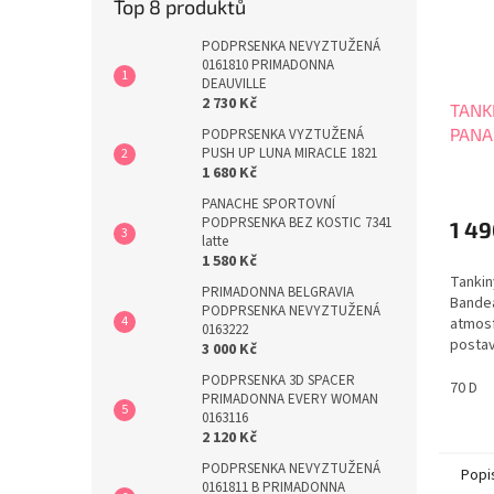
Top 8 produktů
PODPRSENKA NEVYZTUŽENÁ
0161810 PRIMADONNA
DEAUVILLE
2 730 Kč
TANK
PANA
PODPRSENKA VYZTUŽENÁ
PUSH UP LUNA MIRACLE 1821
SW10
1 680 Kč
PANACHE SPORTOVNÍ
PODPRSENKA BEZ KOSTIC 7341
1 49
latte
1 580 Kč
Tankin
PRIMADONNA BELGRAVIA
Bande
PODPRSENKA NEVYZTUŽENÁ
atmos
0163222
postav
3 000 Kč
můžete
PODPRSENKA 3D SPACER
vyhovo
70 D
PRIMADONNA EVERY WOMAN
Zesíle
0163116
sjedno
2 120 Kč
tankin
PODPRSENKA NEVYZTUŽENÁ
podprs
Popi
0161811 B PRIMADONNA
zpevně