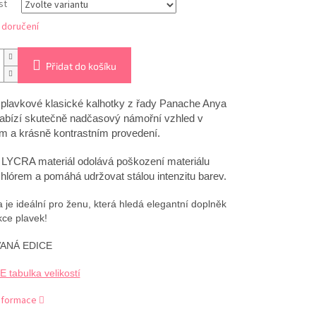
st
 doručení
Přidat do košíku
plavkové klasické kalhotky z řady Panache Anya
abízí skutečně nadčasový námořní vzhled v
m a krásně kontrastním provedení.
e LYCRA materiál odolává poškození materiálu
hlórem a pomáhá udržovat stálou intenzitu barev.
a je ideální pro ženu, která hledá elegantní doplněk
kce plavek!
VANÁ EDICE
tabulka velikostí
informace