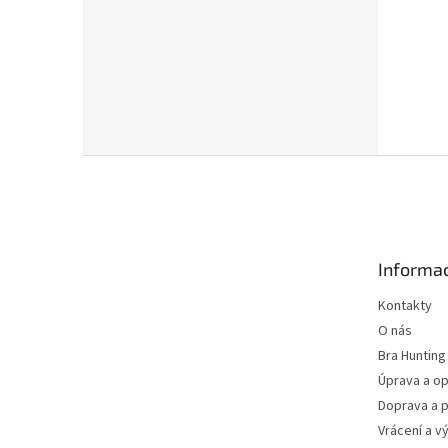
Z
á
p
a
t
Informac
í
Kontakty
O nás
Bra Hunting
Úprava a op
Doprava a p
Vrácení a v