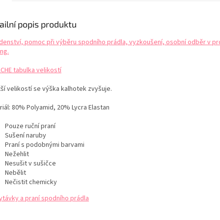
ailní popis produktu
denství, pomoc při výběru spodního prádla, vyzkoušení, osobní odběr v pr
ng.
CHE tabulka velikostí
ší velikostí se výška kalhotek zvyšuje.
iál:
80% Polyamid, 20% Lycra Elastan
Pouze ruční praní
Sušení naruby
Praní s podobnými barvami
Nežehlit
Nesušit v sušičce
Nebělit
Nečistit chemicky
ytávky a praní spodního prádla