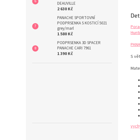
DEAUVILLE
2 630 Kč
Det
PANACHE SPORTOVNÍ
PODPRSENKA S KOSTICÍ 5021
Pora
grey/marl
Hunti
1 580 Kč
PODPRSENKA 3D SPACER
PANA
PANACHE CARI 7961
1 390 Kč
S vět
Mater
vych