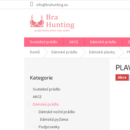
Přejít
info@brahunting.eu
na
obsah
Svatební prádlo
AKCE
Dámské prádlo
Domů
Dámské prádlo
Dámské plavky
P
P
PLA
o
Přeskočit
s
Kategorie
kategorie
Akce
t
r
Svatební prádlo
a
AKCE
n
Dámské prádlo
n
í
Dámské noční prádlo
p
Dámská pyžama
a
Podprsenky