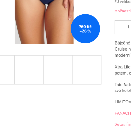
EU veliko
Možnosti
760 Kč
–26 %
Báječné 
Cruise n
moderní
Xtra Lif
potem, c
Tato řad
své kole
LIMITO
PANACHE 
Detailní 