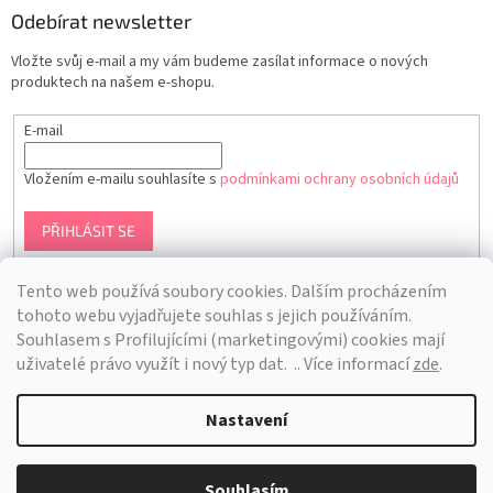
Odebírat newsletter
Vložte svůj e-mail a my vám budeme zasílat informace o nových
produktech na našem e-shopu.
E-mail
Vložením e-mailu souhlasíte s
podmínkami ochrany osobních údajů
PŘIHLÁSIT SE
Tento web používá soubory cookies. Dalším procházením
tohoto webu vyjadřujete souhlas s jejich používáním.
S
ouhlasem s Profilujícími (marketingovými) cookies mají
uživatelé právo využít i nový typ dat.
.. Více informací
zde
.
Nastavení
Vytvořil Shoptet
Souhlasím
Copyright 2026
Bra Hunting
. Všechna práva vyhrazena.