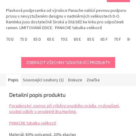
Plavková podprsenka od výrobce Panache nabízí pevnou podporu
prsou v nevyztuženém designu v nadměrných velikostech D-O.
Ramínka jsou dostatečně široká a šitá blíž ke krku pro odpočinek
ramen. LIMITOVANÁ EDICE. PANACHE tabulka velikostí
70 D
75 D
85 D
65 E
70 E
80 E
85 E
65 F
70 F
80 F
ZOBRAZIT VŠECHNY SOUVISEJÍCÍ PRODUKTY
Popis
Související soubory (1)
Diskuze
Značka
Detailní popis produktu
Poradenství, pomoc při výběru spodního prádla, vyzkoušení,
osobní odběr v prodejně Bra Hunting.
PANACHE tabulka velikostí
Materiál: 80% polyamid, 20% elastan