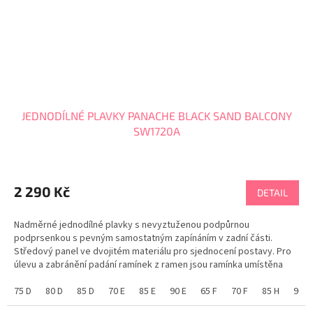
JEDNODÍLNÉ PLAVKY PANACHE BLACK SAND BALCONY
SW1720A
Průměrné
hodnocení
produktu
2 290 Kč
DETAIL
je
5,0
Nadměrné jednodílné plavky s nevyztuženou podpůrnou
z
podprsenkou s pevným samostatným zapínáním v zadní části.
5
Středový panel ve dvojitém materiálu pro sjednocení postavy. Pro
hvězdiček.
úlevu a zabránění padání ramínek z ramen jsou ramínka umístěna
blíž ke krku. TOP plavky pro nadměrné...
75 D
80 D
85 D
70 E
85 E
90 E
65 F
70 F
85 H
90 H