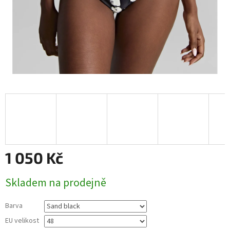
1 050 Kč
Měrná
Skladem na prodejně
cena:
Barva
EU velikost