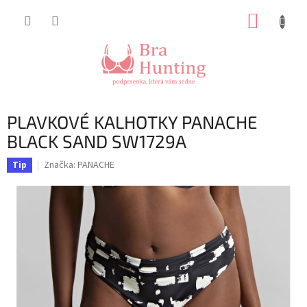
Přejít
NÁKUP
na
obsah
KOŠÍK
PLAVKOVÉ KALHOTKY PANACHE
BLACK SAND SW1729A
Značka:
PANACHE
Tip