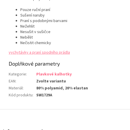
Pouze ruční praní
Sušení naruby
Praní s podobnými barvami
Nežehlit
Nesušit v sušičce
Nebělit
Nečistit chemicky
vychytávky a praní spodního prádla
Doplňkové parametry
Kategorie
:
Plavkové kalhotky
EAN
:
Zvolte variantu
Materiál
:
80% polyamid, 20% elastan
Kód produktu
:
SW1729A
Z
á
p