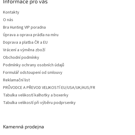
a
Informace pro vás
t
Kontakty
í
O nás
Bra Hunting VIP poradna
Úprava a oprava prádla na míru
Doprava a platba ČR a EU
Vrácení a výměna zboží
Obchodní podmínky
Podmínky ochrany osobních údajů
Formulář odstoupení od smlouvy
Reklamační list
PRŮVODCE A PŘEVOD VELIKOSTÍ EU/USA/UK/AUS/FR
Tabulka velikostí kalhotky a boxerky
Tabulka velikostí při výběru podprsenky
Kamenná prodejna