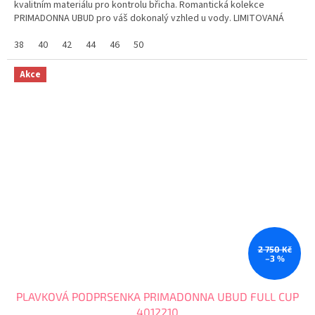
kvalitním materiálu pro kontrolu břicha. Romantická kolekce
PRIMADONNA UBUD pro váš dokonalý vzhled u vody. LIMITOVANÁ
EDICE Tabulka velikostí PRIMADONNA
38
40
42
44
46
50
Akce
2 750 Kč
–3 %
PLAVKOVÁ PODPRSENKA PRIMADONNA UBUD FULL CUP
4012210