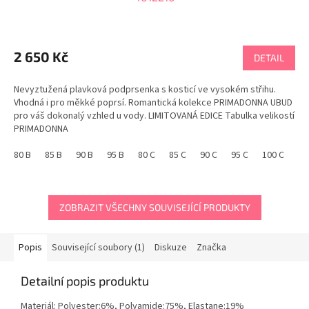
2 650 Kč
DETAIL
Nevyztužená plavková podprsenka s kosticí ve vysokém střihu.
Vhodná i pro měkké poprsí. Romantická kolekce PRIMADONNA UBUD
pro váš dokonalý vzhled u vody. LIMITOVANÁ EDICE Tabulka velikostí
PRIMADONNA
80 B
85 B
90 B
95 B
80 C
85 C
90 C
95 C
100 C
10
ZOBRAZIT VŠECHNY SOUVISEJÍCÍ PRODUKTY
Popis
Související soubory (1)
Diskuze
Značka
Detailní popis produktu
Materiál: Polyester:6%, Polyamide:75%, Elastane:19%