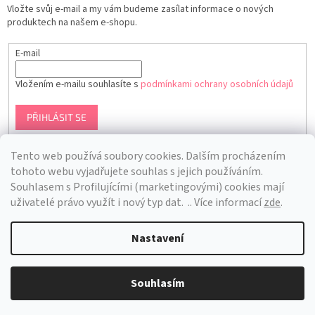
Vložte svůj e-mail a my vám budeme zasílat informace o nových
produktech na našem e-shopu.
E-mail
Vložením e-mailu souhlasíte s
podmínkami ochrany osobních údajů
PŘIHLÁSIT SE
Tento web používá soubory cookies. Dalším procházením
tohoto webu vyjadřujete souhlas s jejich používáním.
S
ouhlasem s Profilujícími (marketingovými) cookies mají
uživatelé právo využít i nový typ dat.
.. Více informací
zde
.
Nastavení
Vytvořil Shoptet
Souhlasím
Copyright 2026
Bra Hunting
. Všechna práva vyhrazena.