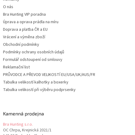
í
O nás
Bra Hunting VIP poradna
Úprava a oprava prádla na míru
Doprava a platba ČR a EU
Vrácení a výměna zboží
Obchodní podmínky
Podmínky ochrany osobních údajů
Formulář odstoupení od smlouvy
Reklamační list
PRŮVODCE A PŘEVOD VELIKOSTÍ EU/USA/UK/AUS/FR
Tabulka velikostí kalhotky a boxerky
Tabulka velikostí při výběru podprsenky
Kamenná prodejna
Bra Hunting s.r.o.
OC Chrpa, Krejnická 2021/1