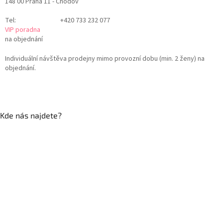
148 00 Praha 11 - Chodov
Tel:
+420 733 232 077
VIP poradna
na objednání
Individuální návštěva prodejny mimo provozní dobu (min. 2 ženy) na
objednání.
Kde nás najdete?