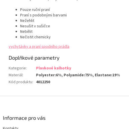
Pouze ruční praní
Praní s podobnými barvami
Nežehlit
Nesušit v sušičce
Nebělit
Nečistit chemicky
vychytávky a praní spodního prádla
Doplňkové parametry
Kategorie
:
Plavkové kalhotky
Materiál
:
Polyester:6%, Polyamide:75%, Elastane:19%
Kód produktu
:
4012250
Z
á
p
a
Informace pro vás
t
Kontakty