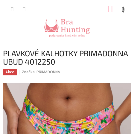
Přejít
NÁKUP
na
obsah
KOŠÍK
PLAVKOVÉ KALHOTKY PRIMADONNA
UBUD 4012250
Značka:
PRIMADONNA
Akce