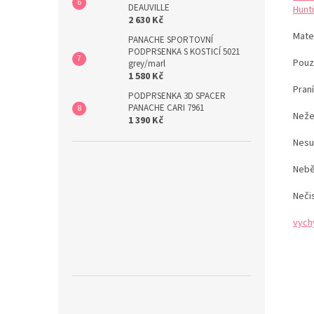
DEAUVILLE
Hunti
2 630 Kč
Mater
PANACHE SPORTOVNÍ
PODPRSENKA S KOSTICÍ 5021
Pouz
grey/marl
1 580 Kč
Pran
PODPRSENKA 3D SPACER
PANACHE CARI 7961
Neže
1 390 Kč
Nesu
Nebě
Neči
vych