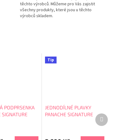
těchto výrobců. Můžeme pro Vás zajistit
všechny produkty, které jsou u těchto
výrobců skladem.
Tip
Á PODPRSENKA
JEDNODÍLNÉ PLAVKY
 SIGNATURE
PANACHE SIGNATURE
Další
ull Cup SW1722A
SERENA Square Neck
produkt
SW1750