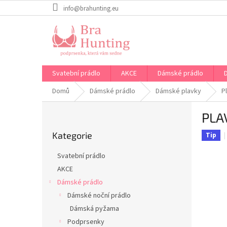
Přejít
info@brahunting.eu
na
obsah
Svatební prádlo
AKCE
Dámské prádlo
Domů
Dámské prádlo
Dámské plavky
P
P
PLA
o
Přeskočit
s
Kategorie
kategorie
Tip
t
r
Svatební prádlo
a
AKCE
n
Dámské prádlo
n
í
Dámské noční prádlo
p
Dámská pyžama
a
Podprsenky