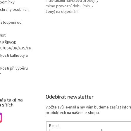
Individuální návštěva prodejny
podmínky
mimo provozní dobu (min. 2
chrany osobních
ženy) na objednání.
dstoupení od
list
A PŘEVOD
EU/USA/UK/AUS/FR
ikostí kalhotky a
ikostí při výběru
y
Odebírat newsletter
nás také na
 sítích
Vložte svůj e-mail a my vám budeme zasílat info
produktech na našem e-shopu.
E-mail