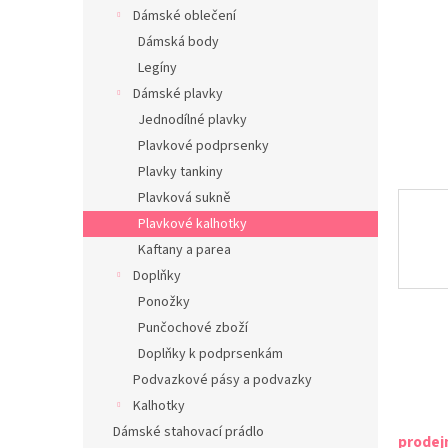
n
Dámské oblečení
e
Dámská body
l
Legíny
Dámské plavky
Jednodílné plavky
Plavkové podprsenky
Plavky tankiny
Plavková sukně
Plavkové kalhotky
Kaftany a parea
Doplňky
Ponožky
Punčochové zboží
Doplňky k podprsenkám
Podvazkové pásy a podvazky
Kalhotky
Dámské stahovací prádlo
prodej