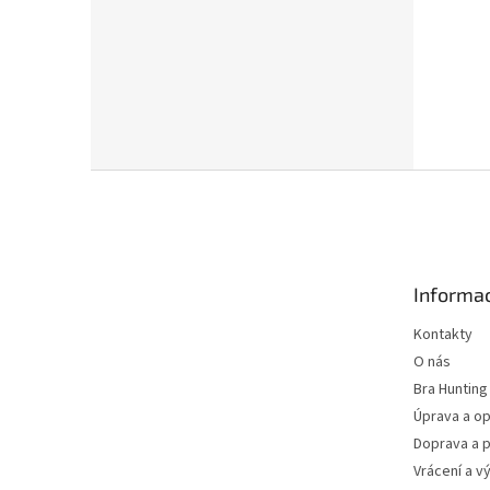
Z
á
p
a
t
Informac
í
Kontakty
O nás
Bra Hunting
Úprava a op
Doprava a p
Vrácení a v