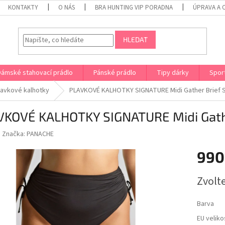
KONTAKTY
O NÁS
BRA HUNTING VIP PORADNA
ÚPRAVA A 
HLEDAT
Dámské stahovací prádlo
Pánské prádlo
Tipy dárky
Spor
lavkové kalhotky
PLAVKOVÉ KALHOTKY SIGNATURE Midi Gather Brief
VKOVÉ KALHOTKY SIGNATURE Midi Gath
Značka:
PANACHE
990
Měrná
Zvolt
cena:
Barva
EU veliko