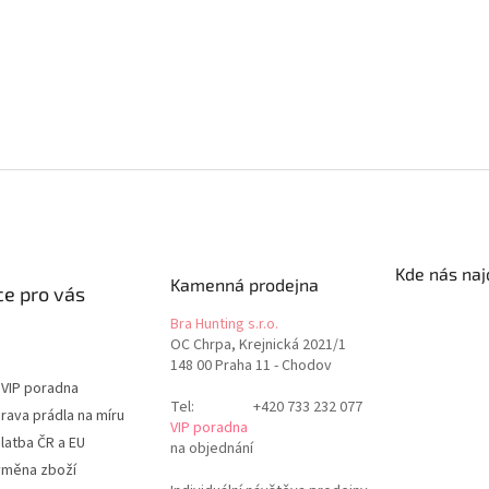
Kde nás naj
Kamenná prodejna
e pro vás
Bra Hunting s.r.o.
OC Chrpa, Krejnická 2021/1
148 00 Praha 11 - Chodov
 VIP poradna
Tel:
+420 733 232 077
rava prádla na míru
VIP poradna
latba ČR a EU
na objednání
ýměna zboží