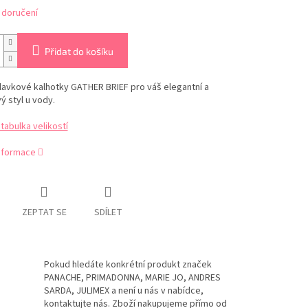
 doručení
Přidat do košíku
lavkové kalhotky GATHER BRIEF pro váš elegantní a
 styl u vody.
abulka velikostí
informace
ZEPTAT SE
SDÍLET
Pokud hledáte konkrétní produkt značek
PANACHE, PRIMADONNA, MARIE JO, ANDRES
SARDA, JULIMEX a není u nás v nabídce,
kontaktujte nás. Zboží nakupujeme přímo od