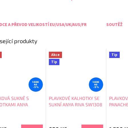
CE A PŘEVOD VELIKOSTÍ EU/USA/UK/AUS/FR
SOUTĚŽ
sející produkty
Akce
Tip
Tip
1 030
1 030
Kč
Kč
–9 %
–9 %
KOVÁ SUKNĚ S
PLAVKOVÉ KALHOTKY SE
PLAVKOV
OTKAMI ANYA
SUKNÍ ANYA RIVA SW1308
PANACHE
888
OLIVIA F