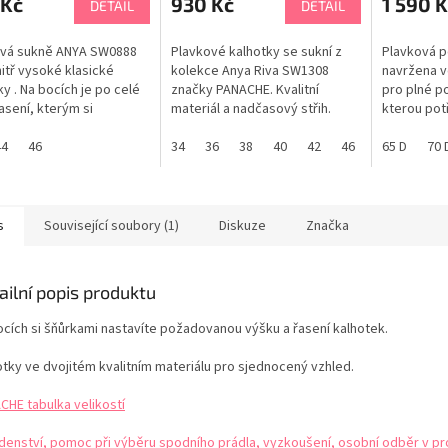
 Kč
930 Kč
1 590 K
DETAIL
DETAIL
ová sukně ANYA SW0888
Plavkové kalhotky se sukní z
Plavková p
itř vysoké klasické
kolekce Anya Riva SW1308
navržena v
ky . Na bocích je po celé
značky PANACHE. Kvalitní
pro plné po
řasení, kterým si
materiál a nadčasový střih.
kterou potř
íte délku sukně. Další
Pokud dáváte přednost
pobytu u v
tí je mírné vyhrnutí
44
46
většímu zakrytí spodní části,
34
36
38
40
42
46
vaši postav
65 D
70 
a máte úžasné retro
budete tyto klasické plavkové
PANACHE ta
ky. Jednoduché
kalhotky se sukní milovat. Díky
ílné plavky vzniknou
stranám se stahovací šňůrkou
tím sukně až nahoru.
si podle nálady přizpůsobíte
s
Související soubory (1)
Diskuze
Značka
upevníte na těle...
délku...
ailní popis produktu
ocích si šňůrkami nastavíte požadovanou výšku a řasení kalhotek.
otky ve dvojitém kvalitním materiálu pro sjednocený vzhled.
CHE tabulka velikostí
denství, pomoc při výběru spodního prádla, vyzkoušení, osobní odběr v pr