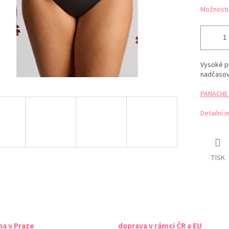
Možnosti
Vysoké p
nadčasový
PANACHE t
Detailní 
TISK
na v Praze
doprava v rámci ČR a EU