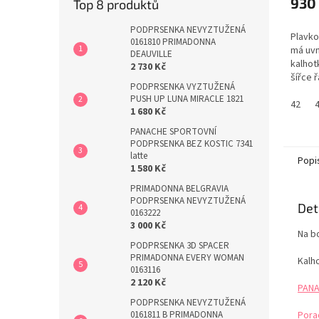
930
Top 8 produktů
PODPRSENKA NEVYZTUŽENÁ
Plavk
0161810 PRIMADONNA
má uvn
DEAUVILLE
kalhot
2 730 Kč
šířce 
PODPRSENKA VYZTUŽENÁ
nastav
PUSH UP LUNA MIRACLE 1821
možnos
42
1 680 Kč
sukně 
kalhot
PANACHE SPORTOVNÍ
PODPRSENKA BEZ KOSTIC 7341
jednod
latte
zvednu
Popi
1 580 Kč
Plavky 
PRIMADONNA BELGRAVIA
PODPRSENKA NEVYZTUŽENÁ
Det
0163222
3 000 Kč
Na b
PODPRSENKA 3D SPACER
PRIMADONNA EVERY WOMAN
Kalh
0163116
2 120 Kč
PANA
PODPRSENKA NEVYZTUŽENÁ
Pora
0161811 B PRIMADONNA