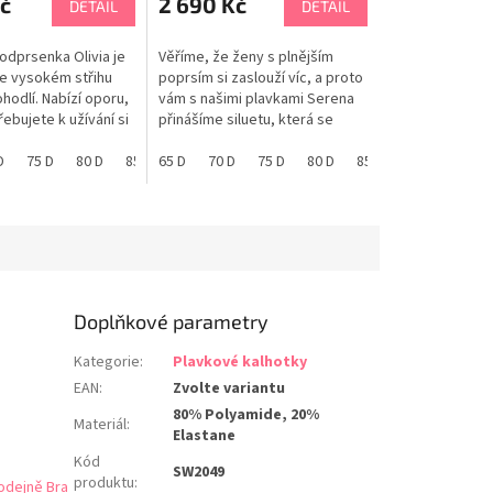
č
2 690 Kč
DETAIL
DETAIL
odprsenka Olivia je
Věříme, že ženy s plnějším
e vysokém střihu
poprsím si zaslouží víc, a proto
hodlí. Nabízí oporu,
vám s našimi plavkami Serena
ebujete k užívání si
přinášíme siluetu, která se
ody bez ohledu na
snadno nosí. PANACHE tabulka
u či velikost.
D
75 D
80 D
85 D
velikostí
65 D
90 D
70 D
65 E
75 D
70 E
80 D
75 E
85 D
80 E
65 E
85 E
70 E
90 E
bulka velikostí
Doplňkové parametry
Kategorie
:
Plavkové kalhotky
EAN
:
Zvolte variantu
80% Polyamide, 20%
Materiál
:
Elastane
Kód
SW2049
produktu
:
odejně Bra