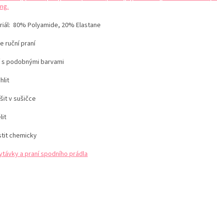
ng.
iál:
80% Polyamide, 20% Elastane
e ruční praní
í s podobnými barvami
hlit
šit v sušičce
lit
stit chemicky
ytávky a praní spodního prádla