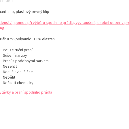
ice: ano
ání: ano, plastový pevný klip
denství, pomoc při výběru spodního prádla, vyzkoušení, osobní odběr v pr
ng.
iál:
87% polyamid, 13% elastan
Pouze ruční praní
Sušení naruby
Praní s podobnými barvami
Nežehlit
Nesušit v sušičce
Nebělit
Nečistit chemicky
ytávky a praní spodního prádla