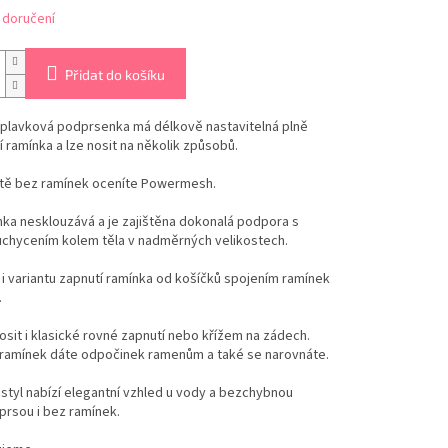
 doručení
Přidat do košíku
í plavková podprsenka má délkově nastavitelná plně
 ramínka a lze nosit na několik způsobů.
antě bez ramínek oceníte Powermesh.
ka nesklouzává a je zajištěna dokonalá podpora s
chycením kolem těla v nadměrných velikostech.
 i variantu zapnutí ramínka od košíčků spojením ramínek
.
sit i klasické rovné zapnutí nebo křížem na zádech.
 ramínek dáte odpočinek ramenům a také se narovnáte.
styl nabízí elegantní vzhled u vody a bezchybnou
prsou i bez ramínek.