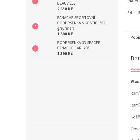
materi
DEAUVILLE
Pokud
2 630 Kč
větším
34
PANACHE SPORTOVNÍ
budete
PODPRSENKA S KOSTICÍ 5021
kalhot
grey/marl
straná
1 580 Kč
si pod
Popi
délku..
PODPRSENKA 3D SPACER
PANACHE CARI 7961
1 390 Kč
Det
PANA
Vlas
Ramín
Ramí
Koší
Obvo