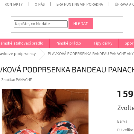
KONTAKTY
O NÁS
BRA HUNTING VIP PORADNA
ÚPRAVA A 
HLEDAT
Dámské stahovací prádlo
Pánské prádlo
Tipy dárky
Spor
lavkové podprsenky
PLAVKOVÁ PODPRSENKA BANDEAU PANACHE ANYA
VKOVÁ PODPRSENKA BANDEAU PANACH
Značka:
PANACHE
1 59
Měrná
Zvolt
cena:
Barva
EU veliko