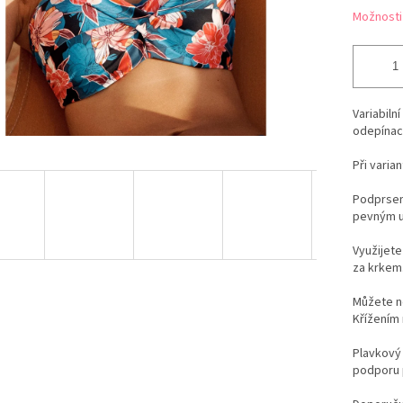
Možnosti
Variabiln
odepínací
Při vari
Podprsen
pevným u
Využijete
za krkem
Můžete no
Křížením
Plavkový 
podporu 