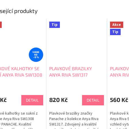
sející produkty
Tip
Akce
Tip
1 030
Kč
–9 %
KOVÉ KALHOTKY SE
PLAVKOVÉ BRAZILKY
PLAVKOV
Í ANYA RIVA SW1308
ANYA RIVA SW1317
ANYA RI
 Kč
820 Kč
560 Kč
DETAIL
DETAIL
vé kalhotky se sukní z
Plavkové brazilky značky
Plavkové k
e Anya Riva SW1308
Panache z kolekce Anya Riva
Anya Riva 
 PANACHE. Kvalitní
SW1317. Zdvojený a kvalitní
vzhled vytv