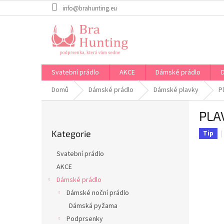
Přejít
info@brahunting.eu
na
obsah
Svatební prádlo
AKCE
Dámské prádlo
Domů
Dámské prádlo
Dámské plavky
P
P
PLA
o
Přeskočit
s
Kategorie
kategorie
Tip
t
r
Svatební prádlo
a
AKCE
n
Dámské prádlo
n
í
Dámské noční prádlo
p
Dámská pyžama
a
Podprsenky