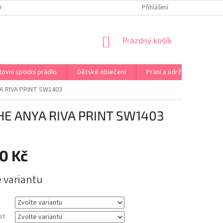
OPRAVA PRÁDLA NA MÍRU
DOPRAVA A PLATBA ČR A EU
Přihlášení
VRÁCENÍ A V
NÁKUPNÍ
Prázdný košík
KOŠÍK
tovní spodní prádlo
Dětské oblečení
Praní a údržba
Kont
 RIVA PRINT SW1403
E ANYA RIVA PRINT SW1403
0 Kč
e variantu
st