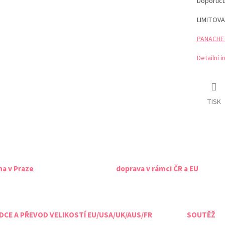
Doporuču
LIMITOVA
PANACHE t
Detailní 
TISK
na v Praze
doprava v rámci ČR a EU
CE A PŘEVOD VELIKOSTÍ EU/USA/UK/AUS/FR
SOUTĚŽ