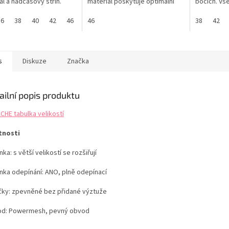
ál a nadčasový střih.
materiál poskytuje optimální
bocích. Vš
 dáváte přednost
podporu a pohodlí. Řasení
oblíbený kl
u zakrytí spodní části,
36
38
40
42
46
uprostřed zadního dílu
46
vyrábí zna
38
42
 tyto klasické plavkové
dokonale přizvedne a zvýrazní
celoročně. 
ky se sukní milovat. Díky
Vaše křivky. V zadní části zlaté
logo PANA
m se stahovací šňůrkou
logo PANACHE. PANACHE
kalhotky p
le nálady přizpůsobíte
tabulka velikostí
vzhled u v
s
Diskuze
Značka
.
tabulka vel
ailní popis produktu
CHE tabulka velikostí
tnosti
ka: s větší velikostí se rozšiřují
nka odepínání: ANO, plně odepínací
čky: zpevněné bez přidané výztuže
d: Powermesh, pevný obvod