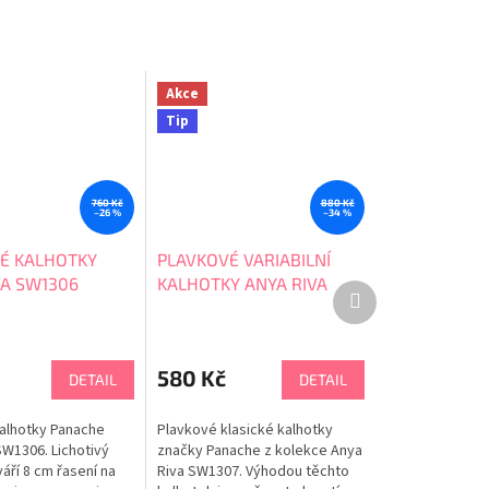
Akce
Tip
760 Kč
880 Kč
–26 %
–34 %
É KALHOTKY
PLAVKOVÉ VARIABILNÍ
VA SW1306
KALHOTKY ANYA RIVA
Další
SW1307
produkt
580 Kč
DETAIL
DETAIL
alhotky Panache
Plavkové klasické kalhotky
SW1306. Lichotivý
značky Panache z kolekce Anya
áří 8 cm řasení na
Riva SW1307. Výhodou těchto