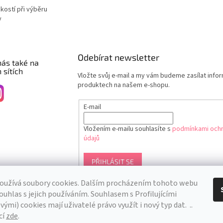
ikostí při výběru
y
Odebírat newsletter
nás také na
 sítích
Vložte svůj e-mail a my vám budeme zasílat info
produktech na našem e-shopu.
E-mail
Vložením e-mailu souhlasíte s
podmínkami ochr
údajů
PŘIHLÁSIT SE
oužívá soubory cookies. Dalším procházením tohoto webu
ouhlas s jejich používáním. S
ouhlasem s Profilujícími
ými) cookies mají uživatelé právo využít i nový typ dat.
..
cí
zde
.