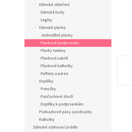
n
Dámské oblečení
e
Dámská body
l
Legíny
Dámské plavky
Jednodílné plavky
Plavkové podprsenky
Plavky tankiny
Plavková sukně
Plavkové kalhotky
Kaftany a parea
Doplňky
Ponožky
Punčochové zboží
Doplňky k podprsenkám
Podvazkové pásy a podvazky
Kalhotky
Dámské stahovací prádlo