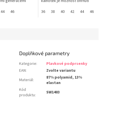
emi generacemi
kalhotek je možnost ohrnutí
asický střih kalhotek
vrchní části. Můžete tak mít
čka Panache
44
46
vyšší kalhotky k uschování
36
38
40
42
44
46
V zadní části zlaté
bříška a v okamžiku kdy
CHE. Nadčasové
ohrnete vrchní část, máte nízké
ro Váš dokonalý
kalhotky, což oceníte i při
ody. PANACHE
opalování. Pohodlné a zároveň
ikostí
příjemné...
Doplňkové parametry
Kategorie
:
Plavkové podprsenky
EAN
:
Zvolte variantu
87% polyamid, 13%
Materiál
:
elastan
Kód
SW1403
produktu
: