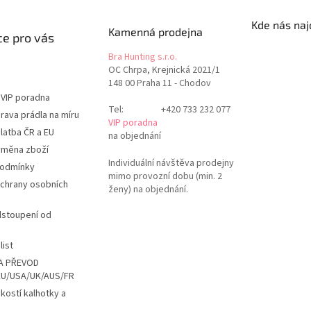
Kde nás naj
Kamenná prodejna
e pro vás
Bra Hunting s.r.o.
OC Chrpa, Krejnická 2021/1
148 00 Praha 11 - Chodov
 VIP poradna
Tel:
+420 733 232 077
rava prádla na míru
VIP poradna
latba ČR a EU
na objednání
ýměna zboží
Individuální návštěva prodejny
podmínky
mimo provozní dobu (min. 2
chrany osobních
ženy) na objednání.
dstoupení od
list
A PŘEVOD
EU/USA/UK/AUS/FR
ikostí kalhotky a