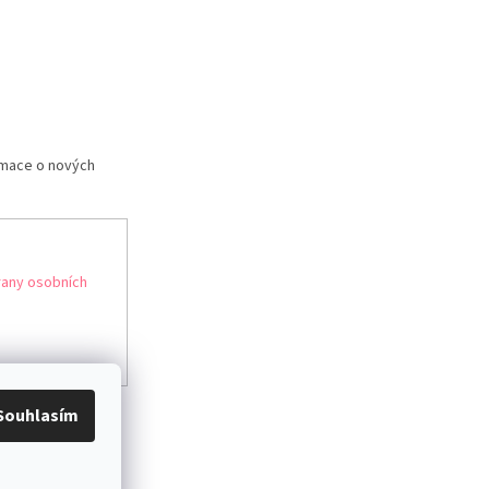
rmace o nových
any osobních
Souhlasím