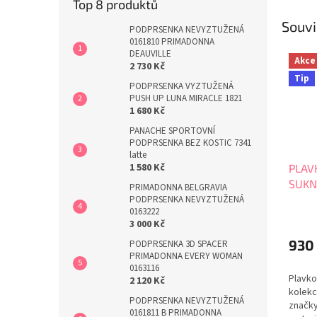
Top 8 produktů
Souvi
PODPRSENKA NEVYZTUŽENÁ
0161810 PRIMADONNA
DEAUVILLE
Akce
2 730 Kč
Tip
PODPRSENKA VYZTUŽENÁ
PUSH UP LUNA MIRACLE 1821
1 680 Kč
PANACHE SPORTOVNÍ
PODPRSENKA BEZ KOSTIC 7341
latte
1 580 Kč
PLAV
SUKN
PRIMADONNA BELGRAVIA
PODPRSENKA NEVYZTUŽENÁ
0163222
3 000 Kč
930
PODPRSENKA 3D SPACER
PRIMADONNA EVERY WOMAN
0163116
Plavko
2 120 Kč
kolekc
PODPRSENKA NEVYZTUŽENÁ
značky
0161811 B PRIMADONNA