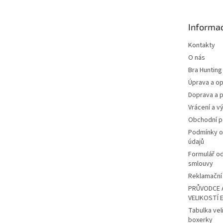
a
t
Informac
í
Kontakty
O nás
Bra Hunting
Úprava a op
Doprava a p
Vrácení a v
Obchodní 
Podmínky o
údajů
Formulář o
smlouvy
Reklamační 
PRŮVODCE 
VELIKOSTÍ 
Tabulka vel
boxerky