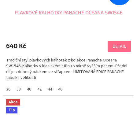
PLAVKOVÉ KALHOTKY PANACHE OCEANA SW1546
640 Kč
DETAIL
Tradiční styl plavkových kalhotek z kolekce Panache Oceana
SW1546. Kalhotky v klasickém střihu s mírně vyšším pasem. Přední
díl je zdobený páskem se střapcem. LIMITOVANÁ EDICE PANACHE
tabulka velikostí
36
38
40
42
44
46
Akce
Tip