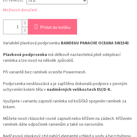
EU velikost
Možnosti doručení
Přidat do košíku
Variabilní plavková podprsenka
BANDEAU PANACHE OCEANA SW1543
.
Plavková podprsenka
má délkově nastavitelná plně odepínací
ramínka a lze nosit na několik způsobů.
Při variantě bez ramínek oceníte Powermesh.
Podprsenka nesklouzává a je zajištěna dokonalá podpora s pevným
uchycením kolem těla v
nadměrných velikostech EU/D-K.
Využijete i variantu zapnutí ramínka od košíčků spojením ramínek za
krkem.
Můžete nosit i klasické rovné zapnutí nebo křížem na zádech. Křížením
ramínek dáte odpočinek ramenům a také se narovnáte.
Nadčasový plavkový styl nabízí elegantní vzhled u vody a bezchybnou