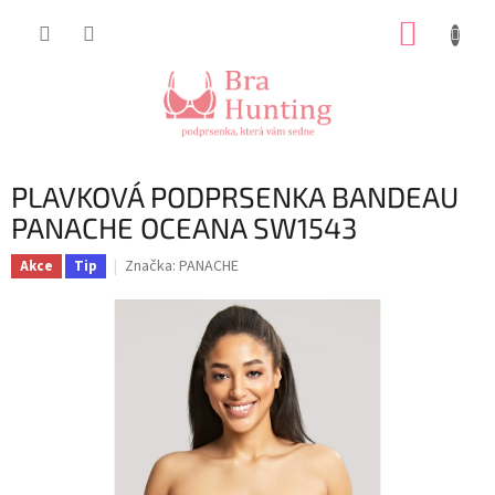
Přejít
NÁKUP
na
obsah
KOŠÍK
PLAVKOVÁ PODPRSENKA BANDEAU
PANACHE OCEANA SW1543
Značka:
PANACHE
Akce
Tip