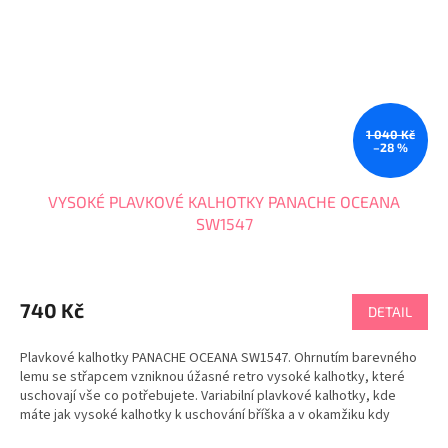
1 040 Kč
–28 %
VYSOKÉ PLAVKOVÉ KALHOTKY PANACHE OCEANA
SW1547
740 Kč
DETAIL
Plavkové kalhotky PANACHE OCEANA SW1547. Ohrnutím barevného
lemu se střapcem vzniknou úžasné retro vysoké kalhotky, které
uschovají vše co potřebujete. Variabilní plavkové kalhotky, kde
máte jak vysoké kalhotky k uschování bříška a v okamžiku kdy
ohrnete vrchní část dolů, máte...