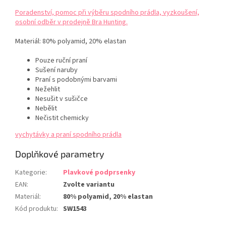
Poradenství, pomoc při výběru spodního prádla, vyzkoušení,
osobní odběr v prodejně Bra Hunting.
Materiál:
80% polyamid, 20% elastan
Pouze ruční praní
Sušení naruby
Praní s podobnými barvami
Nežehlit
Nesušit v sušičce
Nebělit
Nečistit chemicky
vychytávky a praní spodního prádla
Doplňkové parametry
Kategorie
:
Plavkové podprsenky
EAN
:
Zvolte variantu
Materiál
:
80% polyamid, 20% elastan
Kód produktu
:
SW1543