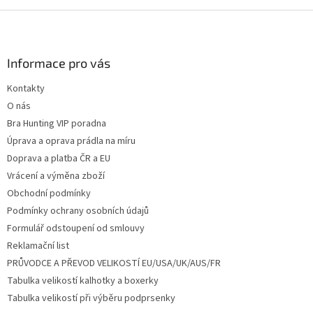
Z
á
p
a
Informace pro vás
t
Kontakty
í
O nás
Bra Hunting VIP poradna
Úprava a oprava prádla na míru
Doprava a platba ČR a EU
Vrácení a výměna zboží
Obchodní podmínky
Podmínky ochrany osobních údajů
Formulář odstoupení od smlouvy
Reklamační list
PRŮVODCE A PŘEVOD VELIKOSTÍ EU/USA/UK/AUS/FR
Tabulka velikostí kalhotky a boxerky
Tabulka velikostí při výběru podprsenky