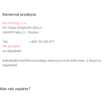
Kamenná prodejna
Bra Hunting s.r.o.
OC Chrpa, Krejnická 2021/1
148 00 Praha 11 - Chodov
Tel:
+420 733 232 077
VIP poradna
na objednání
Individuální návštěva prodejny mimo provozní dobu (min. 2 ženy) na
objednání.
Kde nás najdete?