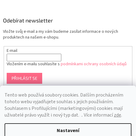
Odebírat newsletter
Vložte svůj e-mail a my vám budeme zasílat informace o nových
produktech na našem e-shopu.
E-mail
Vložením e-mailu souhlasíte s
podmínkami ochrany osobních údajů
PŘIHLÁSIT SE
Tento web používá soubory cookies. Dalším procházením
tohoto webu vyjadřujete souhlas s jejich používáním.
S
ouhlasem s Profilujícími (marketingovými) cookies mají
uživatelé právo využít i nový typ dat.
.. Více informací
zde
.
Nastavení
Vytvořil Shoptet