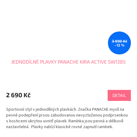
3 090 Kč
–12 %
JEDNODÍLNÉ PLAVKY PANACHE KIRA ACTIVE SW1385
2 690 Kč
DETAIL
Sportovní styl v jednodílných plavkách. Značka PANACHE myslí na
pevné podepření prsou zabudovanou nevyztuženou podprsenkou
s kosticemi ukrytou uvnitř plavek. Ramínka jsou pevná a délkově
nastavitelná. Plavky nabízí klasické rovné zapnutí ramínek.
Creora® highclo™...