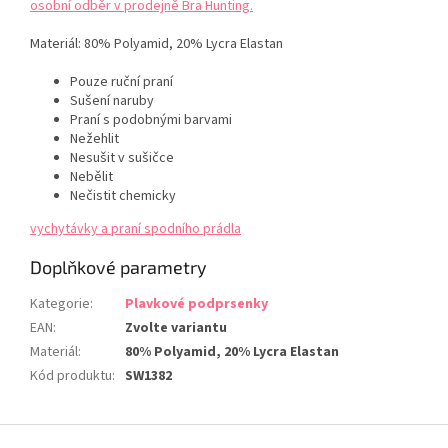
osobní odběr v prodejně Bra Hunting.
Materiál:
80% Polyamid, 20% Lycra Elastan
Pouze ruční praní
Sušení naruby
Praní s podobnými barvami
Nežehlit
Nesušit v sušičce
Nebělit
Nečistit chemicky
vychytávky a praní spodního prádla
Doplňkové parametry
Kategorie
:
Plavkové podprsenky
EAN
:
Zvolte variantu
Materiál
:
80% Polyamid, 20% Lycra Elastan
Kód produktu
:
SW1382
Z