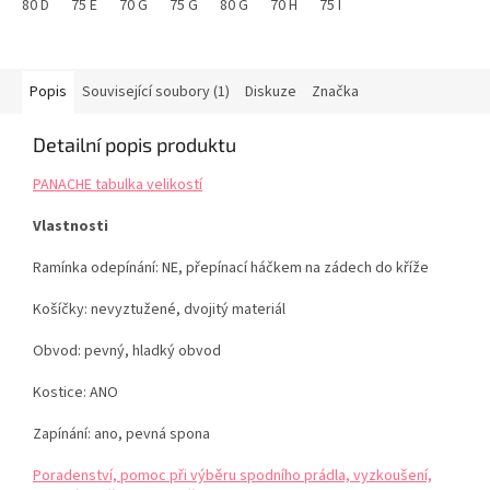
80 D
75 E
70 G
75 G
80 G
70 H
75 I
Popis
Související soubory (1)
Diskuze
Značka
Detailní popis produktu
PANACHE tabulka velikostí
Vlastnosti
Ramínka odepínání: NE, přepínací háčkem na zádech do kříže
Košíčky: nevyztužené, dvojitý materiál
Obvod: pevný, hladký obvod
Kostice: ANO
Zapínání: ano, pevná spona
Poradenství, pomoc při výběru spodního prádla, vyzkoušení,