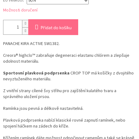
EU velikost
Možnosti doručení
Přidat do košíku
PANACHE KIRA ACTIVE
SW1382.
Creora® highclo™ zabraňuje degeneraci elastanu chlórem a zlepšuje
odolnost materiálu.
Sportovní plavková podprsenka
CROP TOP má košíčky z dvojitého
nevyztuženého materiálu.
Z vnitřní strany cílené švy střihu pro zajištění kulatého tvaru a
správného uložení prsou.
Ramínka jsou pevná a délkově nastavitelná.
Plavková podprsenka nabízí klasické rovné zapnutí ramínek, nebo
spojení háčkem na zádech do kříže.
Křížením ramínek dáte možnost odpočinout ramenům a také se krásně