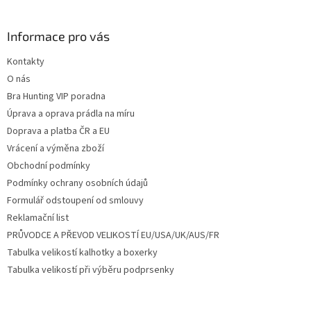
á
p
a
Informace pro vás
t
Kontakty
í
O nás
Bra Hunting VIP poradna
Úprava a oprava prádla na míru
Doprava a platba ČR a EU
Vrácení a výměna zboží
Obchodní podmínky
Podmínky ochrany osobních údajů
Formulář odstoupení od smlouvy
Reklamační list
PRŮVODCE A PŘEVOD VELIKOSTÍ EU/USA/UK/AUS/FR
Tabulka velikostí kalhotky a boxerky
Tabulka velikostí při výběru podprsenky