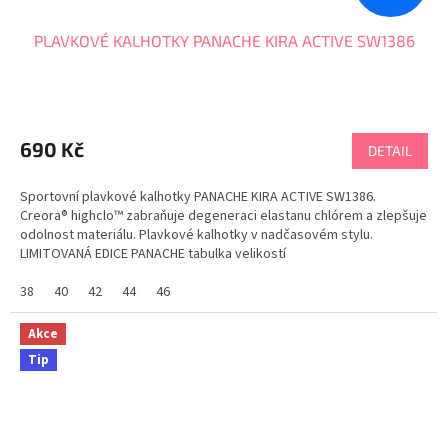
PLAVKOVÉ KALHOTKY PANACHE KIRA ACTIVE SW1386
690 Kč
DETAIL
Sportovní plavkové kalhotky PANACHE KIRA ACTIVE SW1386.
Creora® highclo™ zabraňuje degeneraci elastanu chlórem a zlepšuje
odolnost materiálu. Plavkové kalhotky v nadčasovém stylu.
LIMITOVANÁ EDICE PANACHE tabulka velikostí
38
40
42
44
46
Akce
Tip