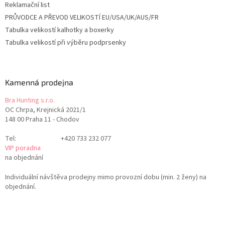
Reklamační list
PRŮVODCE A PŘEVOD VELIKOSTÍ EU/USA/UK/AUS/FR
Tabulka velikostí kalhotky a boxerky
Tabulka velikostí při výběru podprsenky
Kamenná prodejna
Bra Hunting s.r.o.
OC Chrpa, Krejnická 2021/1
148 00 Praha 11 - Chodov
Tel:
+420 733 232 077
VIP poradna
na objednání
Individuální návštěva prodejny mimo provozní dobu (min. 2 ženy) na
objednání.