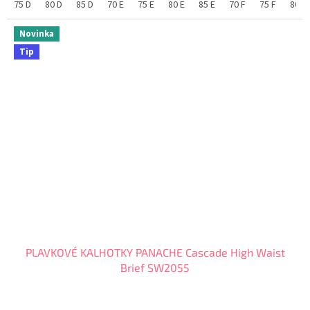
75 D
80 D
85 D
70 E
75 E
80 E
85 E
70 F
75 F
80 F
Novinka
Tip
PLAVKOVÉ KALHOTKY PANACHE Cascade High Waist
Brief SW2055