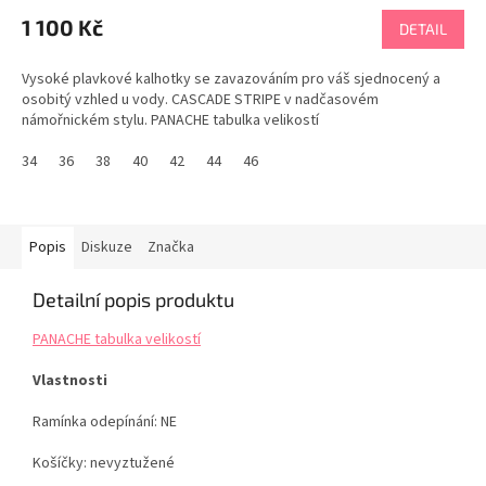
1 100 Kč
DETAIL
Vysoké plavkové kalhotky se zavazováním pro váš sjednocený a
osobitý vzhled u vody. CASCADE STRIPE v nadčasovém
námořnickém stylu. PANACHE tabulka velikostí
34
36
38
40
42
44
46
Popis
Diskuze
Značka
Detailní popis produktu
PANACHE tabulka velikostí
Vlastnosti
Ramínka odepínání: NE
Košíčky: nevyztužené