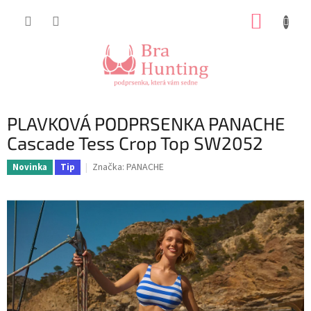
Přejít
NÁKUP
na
obsah
KOŠÍK
PLAVKOVÁ PODPRSENKA PANACHE
Cascade Tess Crop Top SW2052
Značka:
PANACHE
Novinka
Tip