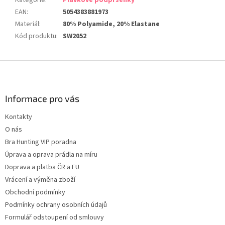
Kategorie
:
Plavkové podprsenky
EAN
:
5054383881973
Materiál
:
80% Polyamide, 20% Elastane
Kód produktu
:
SW2052
Z
á
p
a
Informace pro vás
t
Kontakty
í
O nás
Bra Hunting VIP poradna
Úprava a oprava prádla na míru
Doprava a platba ČR a EU
Vrácení a výměna zboží
Obchodní podmínky
Podmínky ochrany osobních údajů
Formulář odstoupení od smlouvy