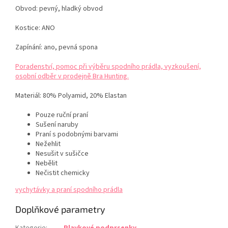
Obvod: pevný, hladký obvod
Kostice: ANO
Zapínání: ano, pevná spona
Poradenství, pomoc při výběru spodního prádla, vyzkoušení,
osobní odběr v prodejně Bra Hunting.
Materiál:
80% Polyamid, 20% Elastan
Pouze ruční praní
Sušení naruby
Praní s podobnými barvami
Nežehlit
Nesušit v sušičce
Nebělit
Nečistit chemicky
vychytávky a praní spodního prádla
Doplňkové parametry