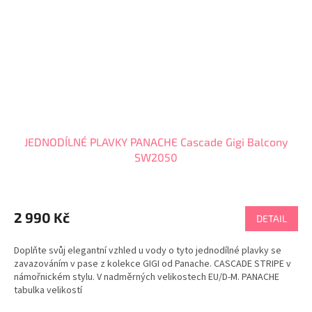
JEDNODÍLNÉ PLAVKY PANACHE Cascade Gigi Balcony
SW2050
2 990 Kč
DETAIL
Doplňte svůj elegantní vzhled u vody o tyto jednodílné plavky se
zavazováním v pase z kolekce GIGI od Panache. CASCADE STRIPE v
námořnickém stylu. V nadměrných velikostech EU/D-M. PANACHE
tabulka velikostí