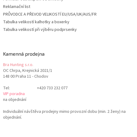
Reklamační list
PRŮVODCE A PŘEVOD VELIKOSTÍ EU/USA/UK/AUS/FR
Tabulka velikostí kalhotky a boxerky
Tabulka velikostí při výběru podprsenky
Kamenná prodejna
Bra Hunting s.r.o.
OC Chrpa, Krejnická 2021/1
148 00 Praha 11 - Chodov
Tel:
+420 733 232 077
VIP poradna
na objednání
Individuální návštěva prodejny mimo provozní dobu (min. 2 ženy) na
objednání.