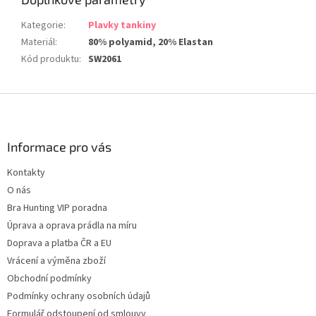
Kategorie
:
Plavky tankiny
Materiál
:
80% polyamid, 20% Elastan
Kód produktu
:
SW2061
Z
á
p
a
Informace pro vás
t
Kontakty
í
O nás
Bra Hunting VIP poradna
Úprava a oprava prádla na míru
Doprava a platba ČR a EU
Vrácení a výměna zboží
Obchodní podmínky
Podmínky ochrany osobních údajů
Formulář odstoupení od smlouvy