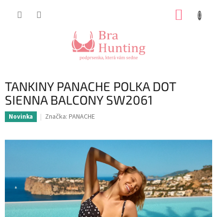
Přejít
NÁKUP
na
obsah
KOŠÍK
TANKINY PANACHE POLKA DOT
SIENNA BALCONY SW2061
Značka:
PANACHE
Novinka