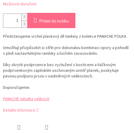
Možnosti doručení
Přidat do košíku
Představujeme vrchní plavkový díl tankiny z kolekce PANACHE POLKA.
Umožňují přizpůsobit si střih pro dokonalou kombinaci opory a pohodlí
s plně nastavitelnými ramínky a bočním zavazováním.
Díky skryté podprsence bez vyztužení s kosticemi a háčkovým
podprsenkovým zapínáním uschovaným uvnitř plavek, poskytuje
pevnou podporu prsou v nadměrných velikostech.
Doporučujeme.
PANACHE tabulka velikostí
Detailní informace