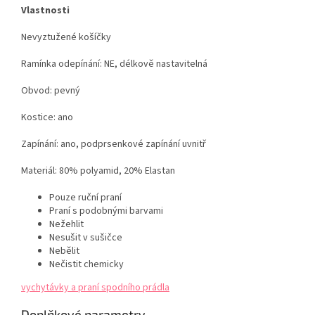
Vlastnosti
Nevyztužené košíčky
Ramínka odepínání: NE, délkově nastavitelná
Obvod: pevný
Kostice: ano
Zapínání: ano, podprsenkové zapínání uvnitř
Materiál: 80% polyamid,
20% Elastan
Pouze ruční praní
Praní s podobnými barvami
Nežehlit
Nesušit v sušičce
Nebělit
Nečistit chemicky
vychytávky a praní spodního prádla
Doplňkové parametry