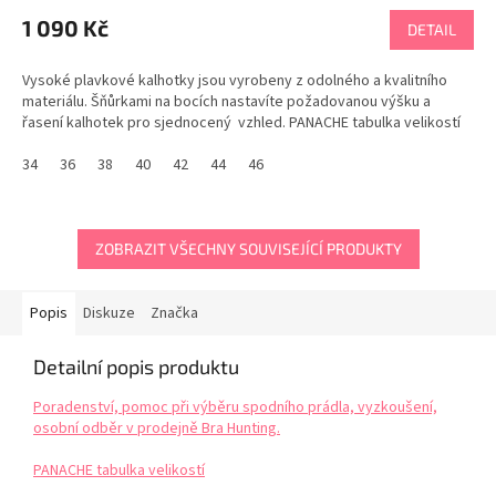
1 090 Kč
DETAIL
Vysoké plavkové kalhotky jsou vyrobeny z odolného a kvalitního
materiálu. Šňůrkami na bocích nastavíte požadovanou výšku a
řasení kalhotek pro sjednocený vzhled. PANACHE tabulka velikostí
34
36
38
40
42
44
46
ZOBRAZIT VŠECHNY SOUVISEJÍCÍ PRODUKTY
Popis
Diskuze
Značka
Detailní popis produktu
Poradenství, pomoc při výběru spodního prádla, vyzkoušení,
osobní odběr v prodejně Bra Hunting.
PANACHE tabulka velikostí