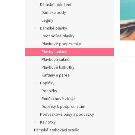
n
Dámské oblečení
e
Dámská body
l
Legíny
Dámské plavky
Jednodílné plavky
Plavkové podprsenky
Plavky tankiny
Plavková sukně
Plavkové kalhotky
Kaftany a parea
Doplňky
Ponožky
Punčochové zboží
Doplňky k podprsenkám
Podvazkové pásy a podvazky
Kalhotky
Dámské stahovací prádlo