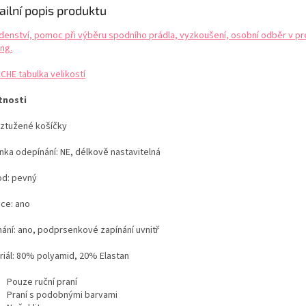
ailní popis produktu
denství, pomoc při výběru spodního prádla, vyzkoušení, osobní odběr v pr
ng.
CHE tabulka velikostí
tnosti
ztužené košíčky
nka odepínání: NE, délkově nastavitelná
d: pevný
ice: ano
nání: ano, podprsenkové zapínání uvnitř
riál: 80% polyamid,
20% Elastan
Pouze ruční praní
Praní s podobnými barvami