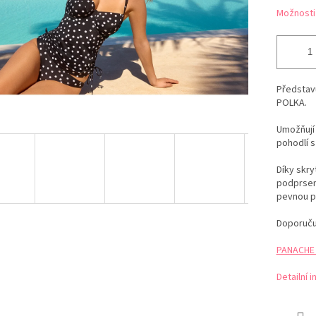
Možnosti
Představu
POLKA.
Umožňují 
pohodlí s
Díky skr
podprsen
pevnou p
Doporuču
PANACHE t
Detailní 