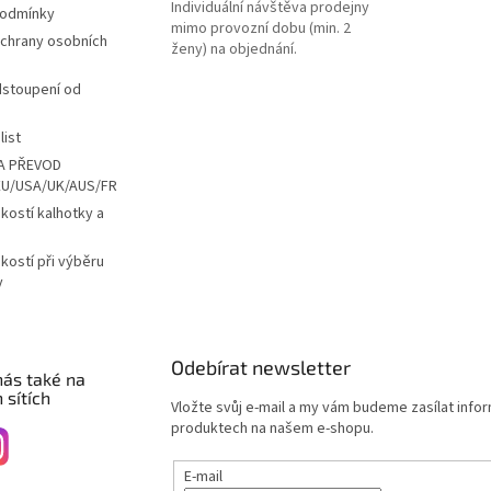
Individuální návštěva prodejny
podmínky
mimo provozní dobu (min. 2
chrany osobních
ženy) na objednání.
dstoupení od
list
A PŘEVOD
EU/USA/UK/AUS/FR
ikostí kalhotky a
ikostí při výběru
y
Odebírat newsletter
nás také na
 sítích
Vložte svůj e-mail a my vám budeme zasílat info
produktech na našem e-shopu.
E-mail