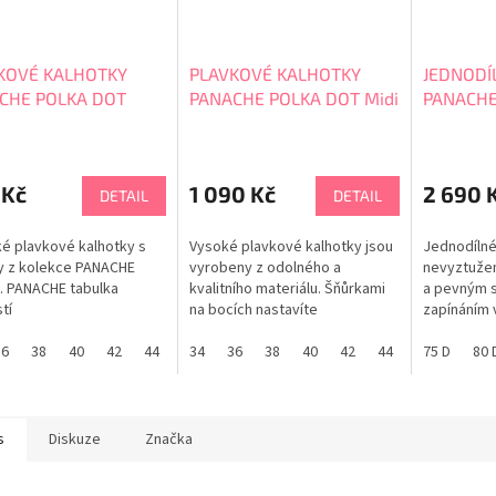
KOVÉ KALHOTKY
PLAVKOVÉ KALHOTKY
JEDNODÍ
CHE POLKA DOT
PANACHE POLKA DOT Midi
PANACHE
26E
Gather Brief SW2049
ISABELLA
SW2060
 Kč
1 090 Kč
2 690 
DETAIL
DETAIL
ké plavkové kalhotky s
Vysoké plavkové kalhotky jsou
Jednodílné
y z kolekce PANACHE
vyrobeny z odolného a
nevyztužen
. PANACHE tabulka
kvalitního materiálu. Šňůrkami
a pevným 
tí
na bocích nastavíte
zapínáním v
požadovanou výšku a řasení
zavazování
36
38
40
42
44
46
kalhotek pro sjednocený
34
36
38
40
42
44
46
nohou i max
75 D
80 
vzhled. PANACHE tabulka
Nadměrné v
velikostí
Doporučuj
tabulka vel
s
Diskuze
Značka