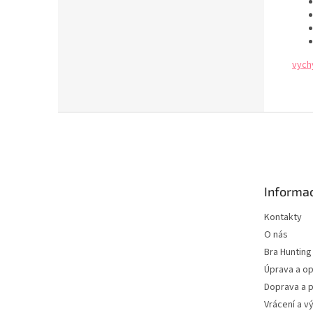
vych
Z
á
p
a
t
Informac
í
Kontakty
O nás
Bra Hunting
Úprava a op
Doprava a p
Vrácení a v