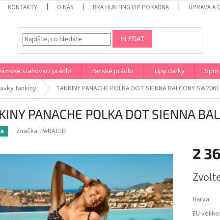
KONTAKTY
O NÁS
BRA HUNTING VIP PORADNA
ÚPRAVA A 
HLEDAT
Dámské stahovací prádlo
Pánské prádlo
Tipy dárky
Spor
lavky tankiny
TANKINY PANACHE POLKA DOT SIENNA BALCONY SW2061
KINY PANACHE POLKA DOT SIENNA BA
Značka:
PANACHE
ka
2 3
Měrná
Zvolt
cena:
Barva
EU veliko