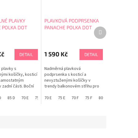
LNÉ PLAVKY
PLAVKOVÁ PODPRSENKA
 POLKA DOT
PANACHE POLKA DOT
Další
 Balcony
FLORENCE Balcony
produkt
SW2062
Kč
1 590 Kč
DETAIL
DETAIL
 plavky s
Nadměrná plavková
ými košíčky, kosticí
podprsenka s kosticí a
samostatným
nevyztuženými košíčky v
 zadní části. Boční
trendy balkonovém střihu pro
 nabízí prodloužení
maximální a přirozený tvar.
imální volnost.
D
85 D
70 E
75 E
PANACHE tabulka velikostí
70 E
80 E
75 E
85 E
70 F
65 F
75 F
70 F
80 F
75 F
85 F
80 F
65 G
85 F
elikosti.
eme. PANACHE
ikostí