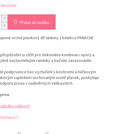
 doručení
Přidat do košíku
jeme vrchní plavkový díl tankiny z kolekce PANACHE
přizpůsobit si střih pro dokonalou kombinaci opory a
 plně nastavitelnými ramínky a bočním zavazováním.
yté podprsence bez vyztužení s kosticemi a háčkovým
kovým zapínáním uschovaným uvnitř plavek, poskytuje
odporu prsou v nadměrných velikostech.
jeme.
abulka velikostí
informace