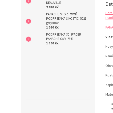
DEAUVILLE
Det
2 630 Kč
Pora
PANACHE SPORTOVNÍ
Hunti
PODPRSENKA S KOSTICÍ 5021
grey/marl
PANA
1 580 Kč
PODPRSENKA 3D SPACER
Vlas
PANACHE CARI 7961
1 390 Kč
Nevy
Ramí
Obvo
Kost
Zapí
Mate