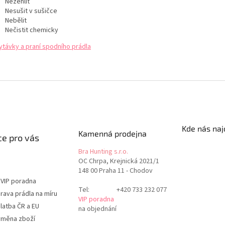
Nežehlit
Nesušit v sušičce
Nebělit
Nečistit chemicky
ytávky a praní spodního prádla
Kde nás naj
Kamenná prodejna
e pro vás
Bra Hunting s.r.o.
OC Chrpa, Krejnická 2021/1
148 00 Praha 11 - Chodov
 VIP poradna
Tel:
+420 733 232 077
rava prádla na míru
VIP poradna
latba ČR a EU
na objednání
ýměna zboží