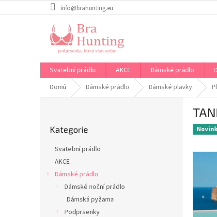
Přejít
info@brahunting.eu
na
obsah
Svatební prádlo
AKCE
Dámské prádlo
Domů
Dámské prádlo
Dámské plavky
P
P
TAN
o
Přeskočit
s
Kategorie
kategorie
Novin
t
r
Svatební prádlo
a
AKCE
n
Dámské prádlo
n
í
Dámské noční prádlo
p
Dámská pyžama
a
Podprsenky