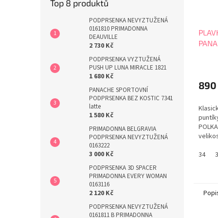
Top 8 produktů
PODPRSENKA NEVYZTUŽENÁ
0161810 PRIMADONNA
PLAV
DEAUVILLE
PANA
2 730 Kč
SW17
PODPRSENKA VYZTUŽENÁ
PUSH UP LUNA MIRACLE 1821
1 680 Kč
890
PANACHE SPORTOVNÍ
PODPRSENKA BEZ KOSTIC 7341
latte
Klasic
1 580 Kč
puntík
POLKA
PRIMADONNA BELGRAVIA
velikos
PODPRSENKA NEVYZTUŽENÁ
0163222
3 000 Kč
34
PODPRSENKA 3D SPACER
PRIMADONNA EVERY WOMAN
0163116
Popi
2 120 Kč
PODPRSENKA NEVYZTUŽENÁ
0161811 B PRIMADONNA