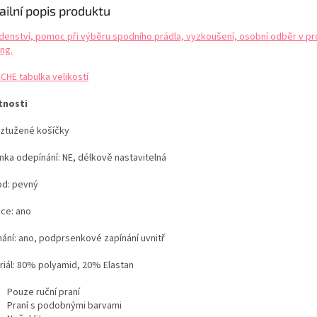
ailní popis produktu
denství, pomoc při výběru spodního prádla, vyzkoušení, osobní odběr v pr
ng.
CHE tabulka velikostí
tnosti
ztužené košíčky
nka odepínání: NE, délkově nastavitelná
d: pevný
ice: ano
nání: ano, podprsenkové zapínání uvnitř
riál: 80% polyamid,
20% Elastan
Pouze ruční praní
Praní s podobnými barvami