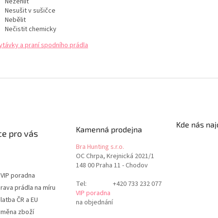
Nežehlit
Nesušit v sušičce
Nebělit
Nečistit chemicky
ytávky a praní spodního prádla
Kde nás naj
Kamenná prodejna
e pro vás
Bra Hunting s.r.o.
OC Chrpa, Krejnická 2021/1
148 00 Praha 11 - Chodov
 VIP poradna
Tel:
+420 733 232 077
rava prádla na míru
VIP poradna
latba ČR a EU
na objednání
ýměna zboží