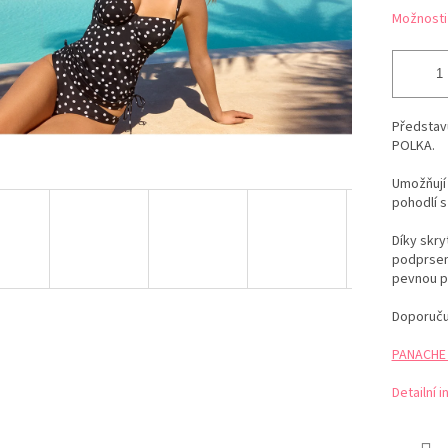
Možnosti
Představu
POLKA.
Umožňují 
pohodlí s
Díky skr
podprsen
pevnou p
Doporuču
PANACHE t
Detailní 