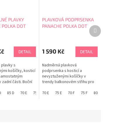
LNÉ PLAVKY
PLAVKOVÁ PODPRSENKA
 POLKA DOT
PANACHE POLKA DOT
Další
 Balcony
FLORENCE Balcony
produkt
SW2062
Kč
1 590 Kč
DETAIL
DETAIL
 plavky s
Nadměrná plavková
ými košíčky, kosticí
podprsenka s kosticí a
samostatným
nevyztuženými košíčky v
 zadní části. Boční
trendy balkonovém střihu pro
 nabízí prodloužení
maximální a přirozený tvar.
imální volnost.
D
85 D
70 E
75 E
PANACHE tabulka velikostí
70 E
80 E
75 E
85 E
70 F
65 F
75 F
70 F
80 F
75 F
85 F
80 F
65 G
85 F
elikosti.
eme. PANACHE
ikostí