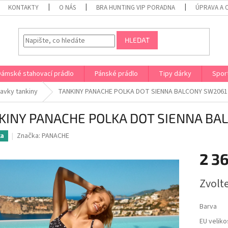
KONTAKTY
O NÁS
BRA HUNTING VIP PORADNA
ÚPRAVA A 
HLEDAT
Dámské stahovací prádlo
Pánské prádlo
Tipy dárky
Spor
lavky tankiny
TANKINY PANACHE POLKA DOT SIENNA BALCONY SW2061
KINY PANACHE POLKA DOT SIENNA BA
Značka:
PANACHE
ka
2 3
Měrná
Zvolt
cena:
Barva
EU veliko