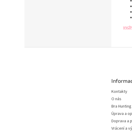
vych
Z
á
p
a
t
Informac
í
Kontakty
O nás
Bra Hunting
Úprava a op
Doprava a p
Vrácení a v