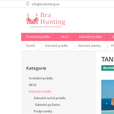
Přejít
info@brahunting.eu
na
obsah
Svatební prádlo
AKCE
Dámské prádlo
Domů
Dámské prádlo
Dámské plavky
P
P
TAN
o
Přeskočit
s
Kategorie
kategorie
Novin
t
r
Svatební prádlo
a
AKCE
n
Dámské prádlo
n
í
Dámské noční prádlo
p
Dámská pyžama
a
Podprsenky