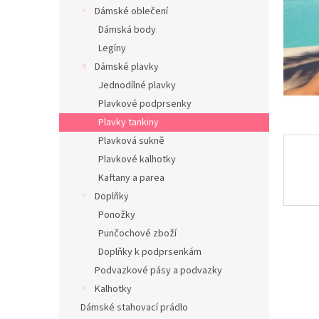
n
Dámské oblečení
e
Dámská body
l
Legíny
Dámské plavky
Jednodílné plavky
Plavkové podprsenky
Plavky tankiny
Plavková sukně
Plavkové kalhotky
Kaftany a parea
Doplňky
Ponožky
Punčochové zboží
Doplňky k podprsenkám
Podvazkové pásy a podvazky
Kalhotky
Dámské stahovací prádlo