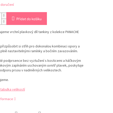
 doručení
Přidat do košíku
jeme vrchní plavkový díl tankiny z kolekce PANACHE
přizpůsobit si střih pro dokonalou kombinaci opory a
 plně nastavitelnými ramínky a bočním zavazováním.
yté podprsence bez vyztužení s kosticemi a háčkovým
kovým zapínáním uschovaným uvnitř plavek, poskytuje
odporu prsou v nadměrných velikostech.
jeme.
abulka velikostí
informace