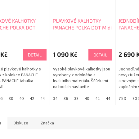
KOVÉ KALHOTKY
PLAVKOVÉ KALHOTKY
JEDNODÍ
CHE POLKA DOT
PANACHE POLKA DOT Midi
PANACHE
26E
Gather Brief SW2049
ISABELLA
SW2060
 Kč
1 090 Kč
2 690 
DETAIL
DETAIL
ké plavkové kalhotky s
Vysoké plavkové kalhotky jsou
Jednodílné
y z kolekce PANACHE
vyrobeny z odolného a
nevyztužen
. PANACHE tabulka
kvalitního materiálu. Šňůrkami
a pevným 
tí
na bocích nastavíte
zapínáním v
požadovanou výšku a řasení
zavazování
36
38
40
42
44
46
kalhotek pro sjednocený
34
36
38
40
42
44
46
nohou i max
75 D
80 
vzhled. PANACHE tabulka
Nadměrné v
velikostí
Doporučuj
tabulka vel
s
Diskuze
Značka