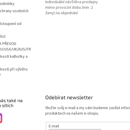
Individuální návštěva prodejny
podmínky
mimo provozní dobu (min. 2
chrany osobních
ženy) na objednání.
dstoupení od
list
A PŘEVOD
EU/USA/UK/AUS/FR
ikostí kalhotky a
ikostí při výběru
y
Odebírat newsletter
nás také na
 sítích
Vložte svůj e-mail a my vám budeme zasílat info
produktech na našem e-shopu.
E-mail