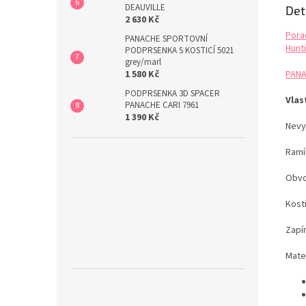
DEAUVILLE
Det
2 630 Kč
Pora
PANACHE SPORTOVNÍ
Hunti
PODPRSENKA S KOSTICÍ 5021
grey/marl
PANA
1 580 Kč
PODPRSENKA 3D SPACER
Vlas
PANACHE CARI 7961
1 390 Kč
Nevy
Ramí
Obvo
Kost
Zapí
Mate