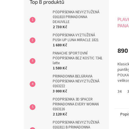
Top 8 produktů
PODPRSENKA NEVYZTUŽENÁ
0161810 PRIMADONNA
PLAV
DEAUVILLE
PANA
2 730 Kč
SW17
PODPRSENKA VYZTUŽENÁ
PUSH UP LUNA MIRACLE 1821
1 680 Kč
890
PANACHE SPORTOVNÍ
PODPRSENKA BEZ KOSTIC 7341
latte
Klasic
1 580 Kč
puntík
POLKA
PRIMADONNA BELGRAVIA
velikos
PODPRSENKA NEVYZTUŽENÁ
0163222
3 000 Kč
34
PODPRSENKA 3D SPACER
PRIMADONNA EVERY WOMAN
0163116
Popi
2 120 Kč
PODPRSENKA NEVYZTUŽENÁ
0161811 B PRIMADONNA