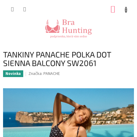
Přejít
NÁKUP
na
obsah
KOŠÍK
TANKINY PANACHE POLKA DOT
SIENNA BALCONY SW2061
Značka:
PANACHE
Novinka