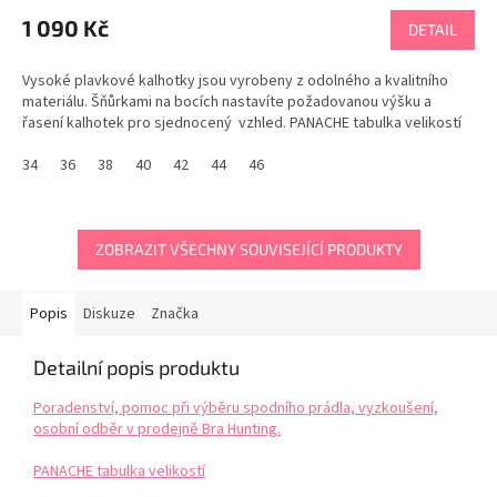
1 090 Kč
DETAIL
Vysoké plavkové kalhotky jsou vyrobeny z odolného a kvalitního
materiálu. Šňůrkami na bocích nastavíte požadovanou výšku a
řasení kalhotek pro sjednocený vzhled. PANACHE tabulka velikostí
34
36
38
40
42
44
46
ZOBRAZIT VŠECHNY SOUVISEJÍCÍ PRODUKTY
Popis
Diskuze
Značka
Detailní popis produktu
Poradenství, pomoc při výběru spodního prádla, vyzkoušení,
osobní odběr v prodejně Bra Hunting.
PANACHE tabulka velikostí