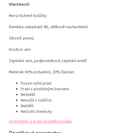
Vlastnosti
Nevyztužené košíčky
Ramínka odepínání: NE, délkově nastavitelná
Obvod: pevný
Kostice: ano
Zapínání: ano, podprsenkové zapínání uvnitř
Materiál: 80% polyamid,
20% Elastan
Pouze ruční praní
Praní s podobnými barvami
Nežehlit
Nesušit v sušičce
Nebělit
Nečistit chemicky
vychytávky a praní spodního prádla
Doplňkové parametry