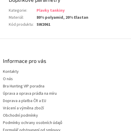
Kategorie
:
Plavky tankiny
Materiál
:
80% polyamid, 20% Elastan
Kód produktu
:
SW2061
Z
á
p
a
Informace pro vás
t
Kontakty
í
O nás
Bra Hunting VIP poradna
Úprava a oprava prádla na míru
Doprava a platba ČR a EU
Vrácení a výměna zboží
Obchodní podmínky
Podmínky ochrany osobních údajů
Formulář odstoupení od smlouvy