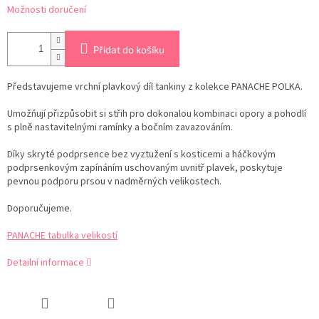
Možnosti doručení
Přidat do košíku
Představujeme vrchní plavkový díl tankiny z kolekce PANACHE POLKA.
Umožňují přizpůsobit si střih pro dokonalou kombinaci opory a pohodlí
s plně nastavitelnými ramínky a bočním zavazováním.
Díky skryté podprsence bez vyztužení s kosticemi a háčkovým
podprsenkovým zapínáním uschovaným uvnitř plavek, poskytuje
pevnou podporu prsou v nadměrných velikostech.
Doporučujeme.
PANACHE tabulka velikostí
Detailní informace