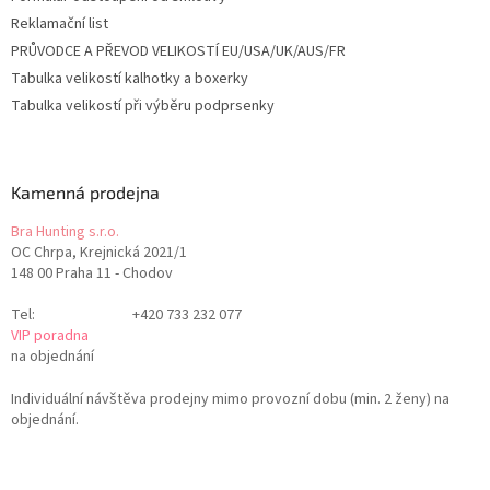
Reklamační list
PRŮVODCE A PŘEVOD VELIKOSTÍ EU/USA/UK/AUS/FR
Tabulka velikostí kalhotky a boxerky
Tabulka velikostí při výběru podprsenky
Kamenná prodejna
Bra Hunting s.r.o.
OC Chrpa, Krejnická 2021/1
148 00 Praha 11 - Chodov
Tel:
+420 733 232 077
VIP poradna
na objednání
Individuální návštěva prodejny mimo provozní dobu (min. 2 ženy) na
objednání.