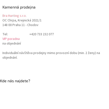
Kamenná prodejna
Bra Hunting s.r.o.
OC Chrpa, Krejnická 2021/1
148 00 Praha 11 - Chodov
Tel:
+420 733 232 077
VIP poradna
na objednání
Individuální návštěva prodejny mimo provozní dobu (min. 2 ženy) na
objednání.
Kde nás najdete?