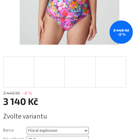
3 440 Kč
–8 %
3 440 Kč
–8 %
3 140 Kč
Měrná
Zvolte variantu
cena:
Barva