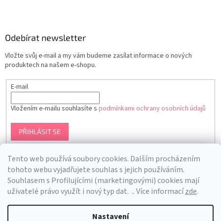
Odebírat newsletter
Vložte svůj e-mail a my vám budeme zasílat informace o nových
produktech na našem e-shopu.
E-mail
Vložením e-mailu souhlasíte s
podmínkami ochrany osobních údajů
PŘIHLÁSIT SE
Tento web používá soubory cookies. Dalším procházením
tohoto webu vyjadřujete souhlas s jejich používáním.
S
ouhlasem s Profilujícími (marketingovými) cookies mají
uživatelé právo využít i nový typ dat.
.. Více informací
zde
.
Nastavení
Vytvořil Shoptet