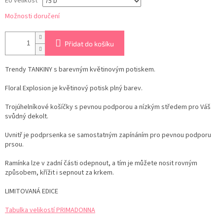
EU velikost
Možnosti doručení
Přidat do košíku
Trendy TANKINY s barevným květinovým potiskem.
Floral Explosion je květinový potisk plný barev.
Trojúhelníkové košíčky s pevnou podporou a nízkým středem pro Váš
svůdný dekolt.
Uvnitř je podprsenka se samostatným zapínáním pro pevnou podporu
prsou.
Ramínka lze v zadní části odepnout, a tím je můžete nosit rovným
způsobem, křížit i sepnout za krkem.
LIMITOVANÁ EDICE
Tabulka velikostí PRIMADONNA