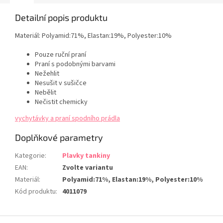
Detailní popis produktu
Materiál:
Polyamid:71%, Elastan:19%, Polyester:10%
Pouze ruční praní
Praní s podobnými barvami
Nežehlit
Nesušit v sušičce
Nebělit
Nečistit chemicky
vychytávky a praní spodního prádla
Doplňkové parametry
Kategorie
:
Plavky tankiny
EAN
:
Zvolte variantu
Materiál
:
Polyamid:71%, Elastan:19%, Polyester:10%
Kód produktu
:
4011079
Z