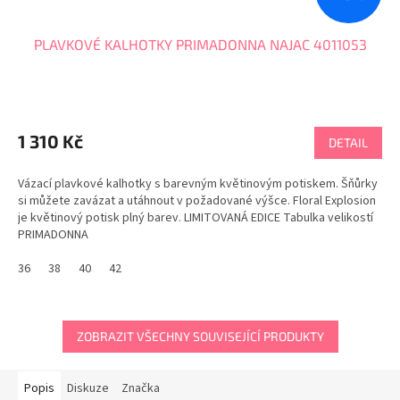
PLAVKOVÉ KALHOTKY PRIMADONNA NAJAC 4011053
1 310 Kč
DETAIL
Vázací plavkové kalhotky s barevným květinovým potiskem. Šňůrky
si můžete zavázat a utáhnout v požadované výšce. Floral Explosion
je květinový potisk plný barev. LIMITOVANÁ EDICE Tabulka velikostí
PRIMADONNA
36
38
40
42
ZOBRAZIT VŠECHNY SOUVISEJÍCÍ PRODUKTY
Popis
Diskuze
Značka