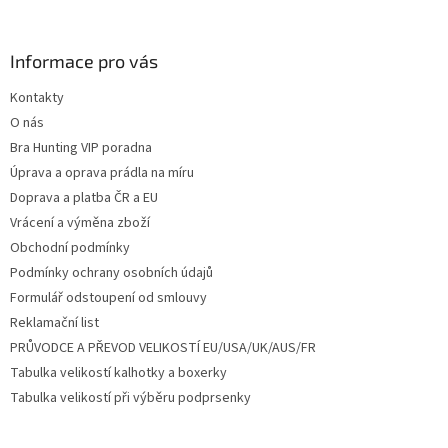
á
p
a
Informace pro vás
t
Kontakty
í
O nás
Bra Hunting VIP poradna
Úprava a oprava prádla na míru
Doprava a platba ČR a EU
Vrácení a výměna zboží
Obchodní podmínky
Podmínky ochrany osobních údajů
Formulář odstoupení od smlouvy
Reklamační list
PRŮVODCE A PŘEVOD VELIKOSTÍ EU/USA/UK/AUS/FR
Tabulka velikostí kalhotky a boxerky
Tabulka velikostí při výběru podprsenky