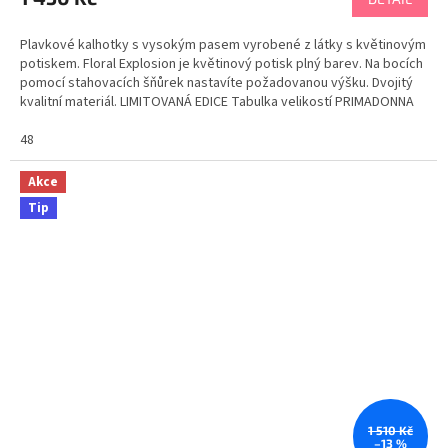
Plavkové kalhotky s vysokým pasem vyrobené z látky s květinovým
potiskem. Floral Explosion je květinový potisk plný barev. Na bocích
pomocí stahovacích šňůrek nastavíte požadovanou výšku. Dvojitý
kvalitní materiál. LIMITOVANÁ EDICE Tabulka velikostí PRIMADONNA
48
Akce
Tip
1 510 Kč
–13 %