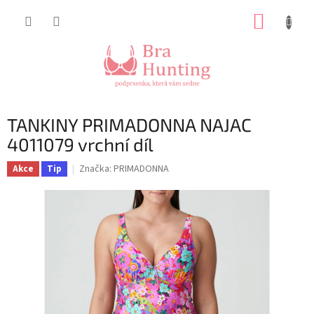
Přejít
NÁKUP
na
obsah
KOŠÍK
TANKINY PRIMADONNA NAJAC
4011079 vrchní díl
Značka:
PRIMADONNA
Akce
Tip