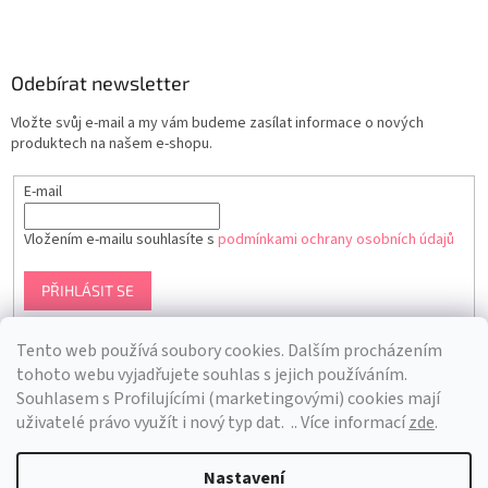
Odebírat newsletter
Vložte svůj e-mail a my vám budeme zasílat informace o nových
produktech na našem e-shopu.
E-mail
Vložením e-mailu souhlasíte s
podmínkami ochrany osobních údajů
PŘIHLÁSIT SE
Tento web používá soubory cookies. Dalším procházením
tohoto webu vyjadřujete souhlas s jejich používáním.
S
ouhlasem s Profilujícími (marketingovými) cookies mají
uživatelé právo využít i nový typ dat.
.. Více informací
zde
.
Nastavení
Vytvořil Shoptet