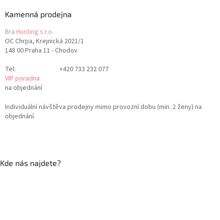
Kamenná prodejna
Bra Hunting s.r.o.
OC Chrpa, Krejnická 2021/1
148 00 Praha 11 - Chodov
Tel:
+420 733 232 077
VIP poradna
na objednání
Individuální návštěva prodejny mimo provozní dobu (min. 2 ženy) na
objednání.
Kde nás najdete?