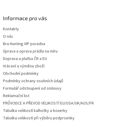
á
p
a
Informace pro vás
t
Kontakty
í
O nás
Bra Hunting VIP poradna
Úprava a oprava prádla na míru
Doprava a platba ČR a EU
Vrácení a výměna zboží
Obchodní podmínky
Podmínky ochrany osobních údajů
Formulář odstoupení od smlouvy
Reklamační list
PRŮVODCE A PŘEVOD VELIKOSTÍ EU/USA/UK/AUS/FR
Tabulka velikostí kalhotky a boxerky
Tabulka velikostí při výběru podprsenky