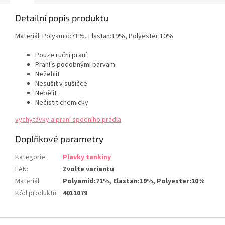
Detailní popis produktu
Materiál:
Polyamid:71%, Elastan:19%, Polyester:10%
Pouze ruční praní
Praní s podobnými barvami
Nežehlit
Nesušit v sušičce
Nebělit
Nečistit chemicky
vychytávky a praní spodního prádla
Doplňkové parametry
Kategorie
:
Plavky tankiny
EAN
:
Zvolte variantu
Materiál
:
Polyamid:71%, Elastan:19%, Polyester:10%
Kód produktu
:
4011079
Z