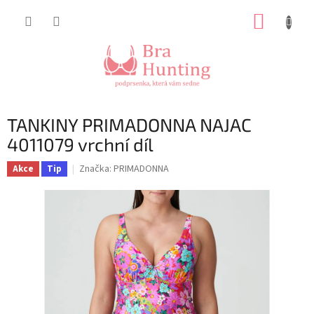
Přejít
NÁKUP
na
obsah
KOŠÍK
TANKINY PRIMADONNA NAJAC
4011079 vrchní díl
Značka:
PRIMADONNA
Akce
Tip