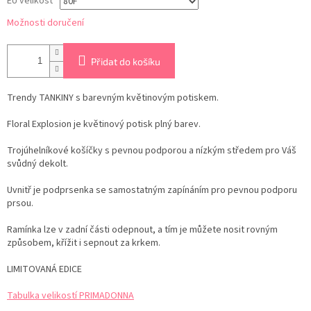
EU velikost
Možnosti doručení
Přidat do košíku
Trendy TANKINY s barevným květinovým potiskem.
Floral Explosion je květinový potisk plný barev.
Trojúhelníkové košíčky s pevnou podporou a nízkým středem pro Váš
svůdný dekolt.
Uvnitř je podprsenka se samostatným zapínáním pro pevnou podporu
prsou.
Ramínka lze v zadní části odepnout, a tím je můžete nosit rovným
způsobem, křížit i sepnout za krkem.
LIMITOVANÁ EDICE
Tabulka velikostí PRIMADONNA