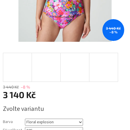
3 440 Kč
–8 %
3 440 Kč
–8 %
3 140 Kč
Měrná
Zvolte variantu
cena:
Barva