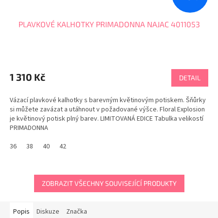
PLAVKOVÉ KALHOTKY PRIMADONNA NAJAC 4011053
1 310 Kč
DETAIL
Vázací plavkové kalhotky s barevným květinovým potiskem. Šňůrky
si můžete zavázat a utáhnout v požadované výšce. Floral Explosion
je květinový potisk plný barev. LIMITOVANÁ EDICE Tabulka velikostí
PRIMADONNA
36
38
40
42
ZOBRAZIT VŠECHNY SOUVISEJÍCÍ PRODUKTY
Popis
Diskuze
Značka