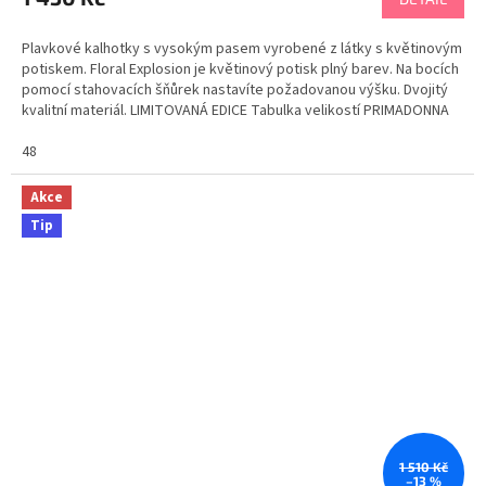
Plavkové kalhotky s vysokým pasem vyrobené z látky s květinovým
potiskem. Floral Explosion je květinový potisk plný barev. Na bocích
pomocí stahovacích šňůrek nastavíte požadovanou výšku. Dvojitý
kvalitní materiál. LIMITOVANÁ EDICE Tabulka velikostí PRIMADONNA
48
Akce
Tip
1 510 Kč
–13 %