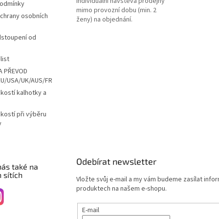
Individuální návštěva prodejny
podmínky
mimo provozní dobu (min. 2
chrany osobních
ženy) na objednání.
dstoupení od
list
A PŘEVOD
EU/USA/UK/AUS/FR
ikostí kalhotky a
ikostí při výběru
y
Odebírat newsletter
nás také na
 sítích
Vložte svůj e-mail a my vám budeme zasílat info
produktech na našem e-shopu.
E-mail