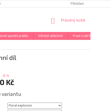
OPRAVA PRÁDLA NA MÍRU
DOPRAVA A PLATBA ČR A EU
Přihlášení
VRÁCENÍ A V
NÁKUPNÍ
Prázdný košík
KOŠÍK
tovní spodní prádlo
Dětské oblečení
Praní a údržba
Kont
ní díl
–8 %
0 Kč
e variantu