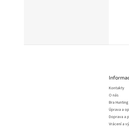
Z
á
p
a
t
Informac
í
Kontakty
O nás
Bra Hunting
Úprava a op
Doprava a p
Vrácení a v