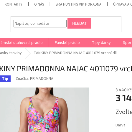
KONTAKTY
O NÁS
BRA HUNTING VIP PORADNA
ÚPRAVA A 
HLEDAT
Dámské stahovací prádlo
Pánské prádlo
Tipy dárky
Spor
lavky tankiny
TANKINY PRIMADONNA NAJAC 4011079 vrchní díl
KINY PRIMADONNA NAJAC 4011079 vrch
Značka:
PRIMADONNA
Tip
3 440 Kč
3 14
Měrná
Zvolt
cena:
Barva