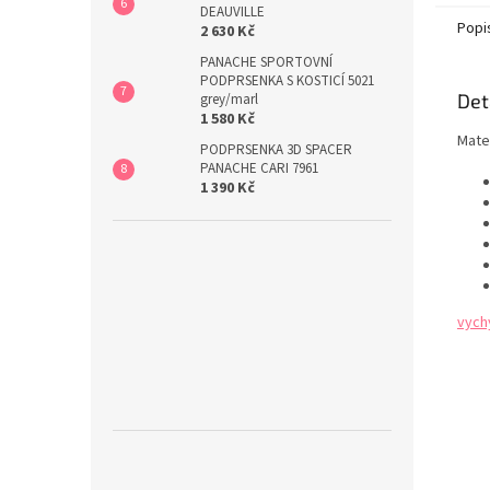
EDICE 
DEAUVILLE
PRIMA
Popi
2 630 Kč
PANACHE SPORTOVNÍ
PODPRSENKA S KOSTICÍ 5021
Det
grey/marl
1 580 Kč
Mater
PODPRSENKA 3D SPACER
PANACHE CARI 7961
1 390 Kč
vych