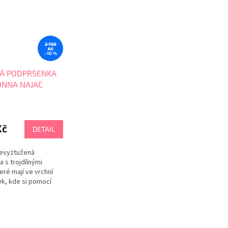
2 750
Kč
–10 %
Á PODPRSENKA
NNA NAJAC
Kč
DETAIL
nevyztužená
 s trojdílnými
eré mají ve vrchní
ek, kde si pomocí
víte přilnutí košíčku.
šení, kde se
by košíčky
Ramínka lze nosit na