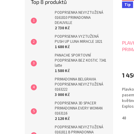
Top 8 produktů
Tip
PODPRSENKA NEVYZTUŽENÁ
0161810 PRIMADONNA
DEAUVILLE
2 730 Kč
PODPRSENKA VYZTUŽENÁ
PUSH UP LUNA MIRACLE 1821
PLAV
1 680 Kč
PRIM
PANACHE SPORTOVNÍ
4011
PODPRSENKA BEZ KOSTIC 7341
latte
1 580 Kč
1 45
PRIMADONNA BELGRAVIA
PODPRSENKA NEVYZTUŽENÁ
Plavko
0163222
3 000 Kč
pasem 
květin
PODPRSENKA 3D SPACER
Explos
PRIMADONNA EVERY WOMAN
plný b
0163116
stahov
48
2 120 Kč
požado
PODPRSENKA NEVYZTUŽENÁ
kvalit
0161811 B PRIMADONNA