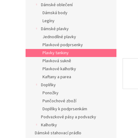
n
Dámské oblečení
e
Dámská body
l
Legíny
Dámské plavky
Jednodílné plavky
Plavkové podprsenky
Plavky tankiny
Plavková sukně
Plavkové kalhotky
Kaftany a parea
Doplňky
Ponožky
Punčochové zboží
Doplňky k podprsenkám
Podvazkové pásy a podvazky
Kalhotky
Dámské stahovací prádlo