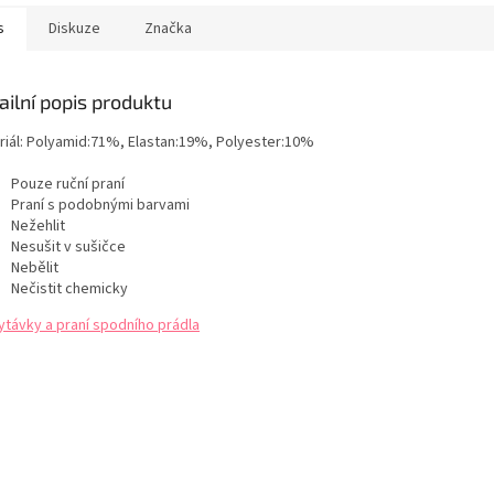
Tabulka velikostí
několik zp
DONNA
přepínat. V
s
Diskuze
Značka
materiálu s.
ailní popis produktu
iál:
Polyamid:71%, Elastan:19%, Polyester:10%
Pouze ruční praní
Praní s podobnými barvami
Nežehlit
Nesušit v sušičce
Nebělit
Nečistit chemicky
ytávky a praní spodního prádla