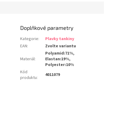
ůsobů, vzadu lze
yrobeno z kvalitního
..
Doplňkové parametry
Kategorie
:
Plavky tankiny
EAN
:
Zvolte variantu
Polyamid:71%,
Materiál
:
Elastan:19%,
Polyester:10%
Kód
4011079
produktu
: