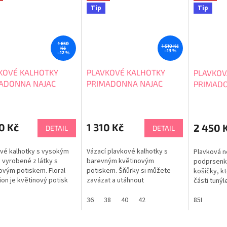
Tip
Tip
1 650
1 510 Kč
Kč
–13 %
–12 %
KOVÉ KALHOTKY
PLAVKOVÉ KALHOTKY
PLAVKOV
ADONNA NAJAC
PRIMADONNA NAJAC
PRIMADO
052
4011053
4011010
0 Kč
1 310 Kč
2 450 
DETAIL
DETAIL
vé kalhotky s vysokým
Vázací plavkové kalhotky s
Plavková 
vyrobené z látky s
barevným květinovým
podprsenka
ovým potiskem. Floral
potiskem. Šňůrky si můžete
košíčky, kt
ion je květinový potisk
zavázat a utáhnout
části tunýl
arev. Na bocích pomocí
v požadované výšce. Floral
šňůrek upra
acích šňůrek nastavíte
Explosion je květinový potisk
36
38
40
42
Výborné ře
85I
vanou výšku. Dvojitý
plný barev. LIMITOVANÁ EDICE
nestane, a
ní materiál. LIMITOVANÁ
Tabulka velikostí PRIMADONNA
odstávaly. 