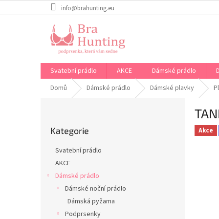
Přejít
info@brahunting.eu
na
obsah
Svatební prádlo
AKCE
Dámské prádlo
Domů
Dámské prádlo
Dámské plavky
P
P
TAN
o
Přeskočit
s
Kategorie
kategorie
Akce
t
r
Svatební prádlo
a
AKCE
n
Dámské prádlo
n
í
Dámské noční prádlo
p
Dámská pyžama
a
Podprsenky