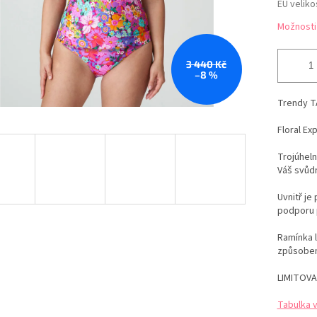
EU veliko
Možnosti
3 440 Kč
–8 %
Trendy T
Floral Ex
Trojúhel
Váš svůdn
Uvnitř j
podporu 
Ramínka l
způsobem,
LIMITOVA
Tabulka 