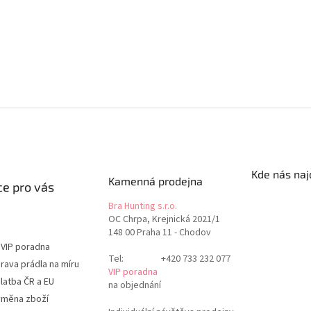
Kde nás naj
Kamenná prodejna
e pro vás
Bra Hunting s.r.o.
OC Chrpa, Krejnická 2021/1
148 00 Praha 11 - Chodov
 VIP poradna
Tel:
+420 733 232 077
rava prádla na míru
VIP poradna
latba ČR a EU
na objednání
ýměna zboží