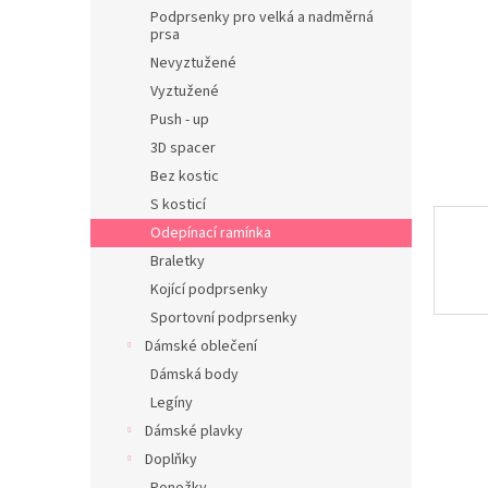
n
Podprsenky pro velká a nadměrná
e
prsa
l
Nevyztužené
Vyztužené
Push - up
3D spacer
Bez kostic
S kosticí
Odepínací ramínka
Braletky
Kojící podprsenky
Sportovní podprsenky
Dámské oblečení
Dámská body
Legíny
Dámské plavky
Doplňky