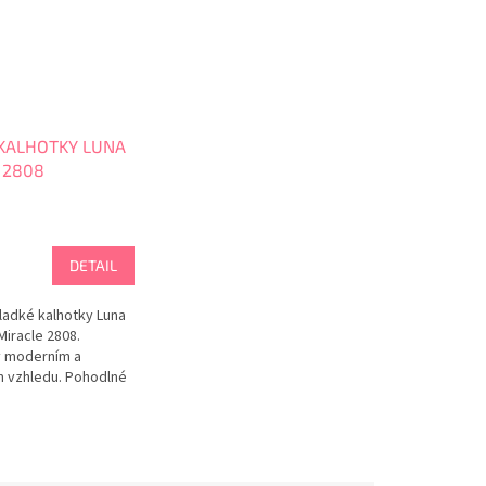
KALHOTKY LUNA
 2808
DETAIL
hladké kalhotky Luna
Miracle 2808.
v moderním a
 vzhledu. Pohodlné
alhotky z
a. Mikrovlákno je
mné na těle,
na omak hedvábí.
 těle neklouže a