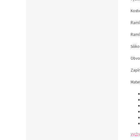
Kosti
Ramín
Ramí
Silik
Obvod
Zapín
Mater
vychy