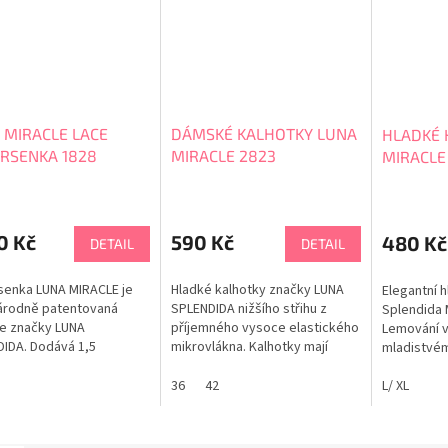
 MIRACLE LACE
DÁMSKÉ KALHOTKY LUNA
HLADKÉ 
RSENKA 1828
MIRACLE 2823
MIRACLE
rné
cení
ktu
0 Kč
590 Kč
480 Kč
DETAIL
DETAIL
enka LUNA MIRACLE je
Hladké kalhotky značky LUNA
Elegantní 
árodně patentovaná
SPLENDIDA nižšího střihu z
Splendida 
e značky LUNA
příjemného vysoce elastického
Lemování 
ček.
IDA. Dodává 1,5
mikrovlákna. Kalhotky mají
mladistvém
sti zcela přirozeným a
vykrojenější 4 cm vysoké boky,
příjemné k
lným způsobem.
které něžně odhalují a
36
42
mikrovlákn
L/ XL
enka je vyrobena z
zvýrazňují nohy. Ploché
velmi příje
šího mikrovlákna, které
zakončení působí pod
připomíná 
dyšné, měkké a hladké
oblečením neviditelně.
Materiál na