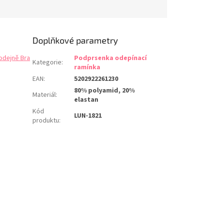
 se. Mikrovlákno má
rmoregulační...
Doplňkové parametry
odejně Bra
Podprsenka odepínací
Kategorie
:
ramínka
EAN
:
5202922261230
80% polyamid, 20%
Materiál
:
elastan
Kód
LUN-1821
produktu
: