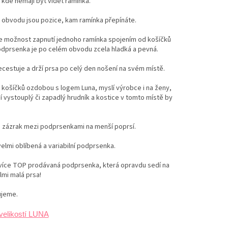
 kde nemají být vidět ramínka.
 obvodu jsou pozice, kam ramínka přepínáte.
je možnost zapnutí jednoho ramínka spojením od košíčků
odprsenka je po celém obvodu zcela hladká a pevná.
ecestuje a drží prsa po celý den nošení na svém místě.
košíčků ozdobou s logem Luna, myslí výrobce i na ženy,
í vystouplý či zapadlý hrudník a kostice v tomto místě by
e zázrak mezi podprsenkami na menší poprsí.
elmi oblíbená a variabilní podprsenka.
jvíce TOP prodávaná podprsenka, která opravdu sedí na
lmi malá prsa!
jeme.
velikostí LUNA