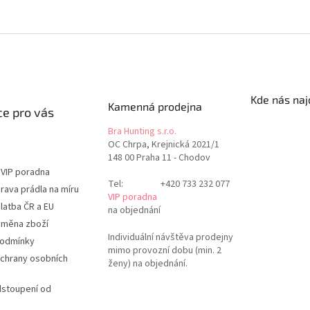
Kde nás naj
Kamenná prodejna
e pro vás
Bra Hunting s.r.o.
OC Chrpa, Krejnická 2021/1
148 00 Praha 11 - Chodov
 VIP poradna
Tel:
+420 733 232 077
rava prádla na míru
VIP poradna
latba ČR a EU
na objednání
ýměna zboží
Individuální návštěva prodejny
podmínky
mimo provozní dobu (min. 2
chrany osobních
ženy) na objednání.
dstoupení od