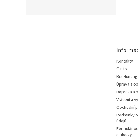
Z
á
p
a
t
Informac
í
Kontakty
O nás
Bra Hunting
Úprava a op
Doprava a p
Vrácení a v
Obchodní 
Podmínky o
údajů
Formulář o
smlouvy