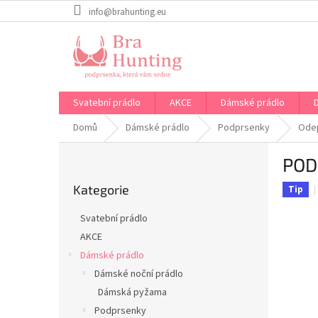
Přejít
info@brahunting.eu
na
obsah
Svatební prádlo
AKCE
Dámské prádlo
Domů
Dámské prádlo
Podprsenky
Odep
P
POD
o
Přeskočit
s
Kategorie
kategorie
Tip
t
r
Svatební prádlo
a
AKCE
n
Dámské prádlo
n
í
Dámské noční prádlo
p
Dámská pyžama
a
Podprsenky