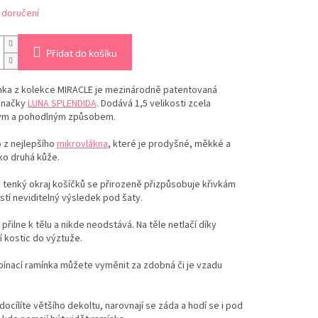
 doručení
Přidat do košíku
ka z kolekce MIRACLE je mezinárodně patentovaná
značky
LUNA SPLENDIDA
.
Dodává 1,5 velikosti zcela
ým a pohodlným způsobem.
 z nejlepšího
mikrovlákna
, které je prodyšné, měkké a
ko druhá kůže.
tenký okraj košíčků se přirozeně přizpůsobuje křivkám
jistí neviditelný výsledek pod šaty.
přilne k tělu a nikde neodstává. Na těle netlačí díky
 kostic do výztuže.
ínací ramínka můžete vyměnit za zdobná či je vzadu
docílíte většího dekoltu, narovnají se záda a hodí se i pod