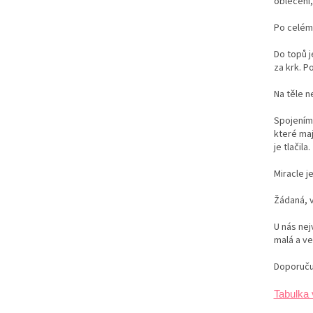
oblečení,
Po celém
Do topů 
za krk. P
Na těle n
Spojením 
které maj
je tlačila.
Miracle j
Žádaná, v
U nás ne
malá a ve
Doporuču
Tabulka 