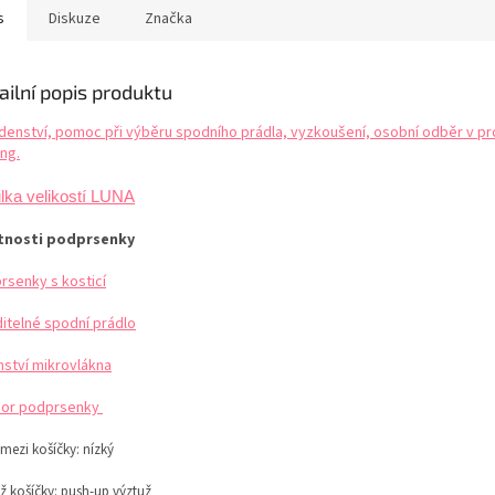
ruhá kůže. Extrémně
Bavlněný klínek pro pohodlné
nevytahuje
s
Diskuze
Značka
okraj košíčků se
nošení denní nošení....
výborné te
ně...
ailní popis produktu
denství, pomoc při výběru spodního prádla, vyzkoušení, osobní odběr v pr
ng.
lka velikostí LUNA
tnosti podprsenky
rsenky s kosticí
ditelné spodní prádlo
mství mikrovlákna
or podprsenky
 mezi košíčky:
nízký
ž košíčky:
push-up výztuž