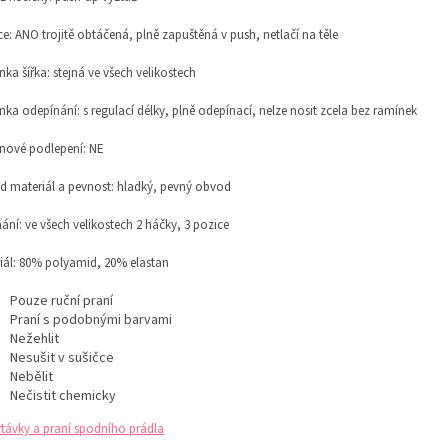
ce: ANO trojitě obtáčená, plně zapuštěná v push, netlačí na těle
ka šířka: stejná ve všech velikostech
nka odepínání:
s regulací délky,
plně odepínací, nelze nosit zcela bez ramínek
onové podlepení: NE
 materiál a pevnost:
hladký, pevný obvod
ání: v
e všech velikostech 2 háčky, 3 pozice
iál: 80% polyamid, 20% elastan
Pouze ruční praní
Praní s podobnými barvami
Nežehlit
Nesušit v sušičce
Nebělit
Nečistit chemicky
távky a praní spodního prádla