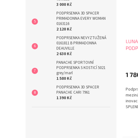
3 000 Kč
PODPRSENKA 3D SPACER
PRIMADONNA EVERY WOMAN
0163116
2 120 Kč
PODPRSENKA NEVYZTUŽENÁ
LUNA
0161811 B PRIMADONNA
PODP
DEAUVILLE
2 630 Kč
Průmě
PANACHE SPORTOVNÍ
hodno
PODPRSENKA S KOSTICÍ 5021
produ
grey/marl
1 78
1 580 Kč
je
5,0
PODPRSENKA 3D SPACER
Podprs
z
PANACHE CARI 7961
mezin
5
1 390 Kč
inovac
hvězdi
SPLEND
veliko
pohod
Podprs
nejlep
je pro