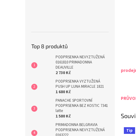
Top 8 produktů
PODPRSENKA NEVYZTUŽENÁ
0161810 PRIMADONNA
DEAUVILLE
prodej
2 730 Kč
PODPRSENKA VYZTUŽENÁ
PUSH UP LUNA MIRACLE 1821
1 680 Kč
PRŮVOD
PANACHE SPORTOVNÍ
PODPRSENKA BEZ KOSTIC 7341
latte
Souvi
1 580 Kč
PRIMADONNA BELGRAVIA
PODPRSENKA NEVYZTUŽENÁ
Tip
0163222