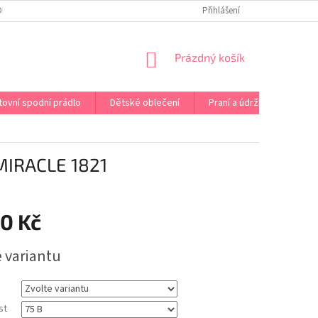
OPRAVA PRÁDLA NA MÍRU
DOPRAVA A PLATBA ČR A EU
Přihlášení
VRÁCENÍ A V
NÁKUPNÍ
Prázdný košík
KOŠÍK
tovní spodní prádlo
Dětské oblečení
Praní a údržba
Kont
IRACLE 1821
80 Kč
e variantu
st