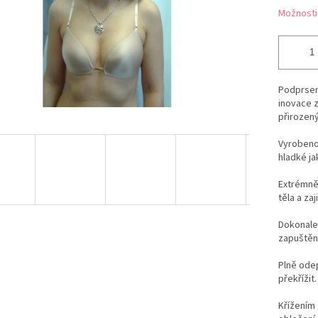
Možnosti
Podprsen
inovace 
přirozen
Vyrobeno
hladké ja
Extrémně 
těla a za
Dokonale 
zapuštění
Plně odep
překřížit.
Křížením 