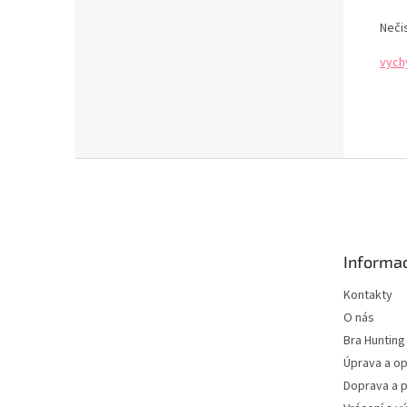
Neči
vych
Z
á
p
a
t
Informac
í
Kontakty
O nás
Bra Hunting
Úprava a op
Doprava a p