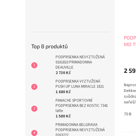
PODP
MD T
Top 8 produktů
Průmě
PODPRSENKA NEVYZTUŽENÁ
0161810 PRIMADONNA
hodno
DEAUVILLE
produ
2 59
2 730 Kč
je
5,0
PODPRSENKA VYZTUŽENÁ
Napros
z
PUSH UP LUNA MIRACLE 1821
Dekker
5
1 680 Kč
svůdná
hvězdi
PANACHE SPORTOVNÍ
neřeší
PODPRSENKA BEZ KOSTIC 7341
podpr
latte
šperke
70 B
1 580 Kč
dostup
PRIMADONNA BELGRAVIA
push e
PODPRSENKA NEVYZTUŽENÁ
bezchy
0163222