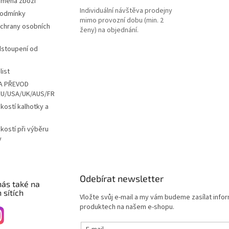
ýměna zboží
Individuální návštěva prodejny
podmínky
mimo provozní dobu (min. 2
chrany osobních
ženy) na objednání.
dstoupení od
list
A PŘEVOD
EU/USA/UK/AUS/FR
ikostí kalhotky a
ikostí při výběru
y
Odebírat newsletter
nás také na
 sítích
Vložte svůj e-mail a my vám budeme zasílat info
produktech na našem e-shopu.