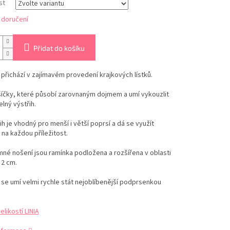
st
 doručení
Přidat do košíku
přichází v zajímavém provedení krajkových lístků.
šíčky, které působí zarovnaným dojmem a umí vykouzlit
lný výstřih.
ih je vhodný pro menší i větší poprsí a dá se využít
 na každou příležitost.
mné nošení jsou ramínka podložena a rozšířena v oblasti
 2 cm.
se umí velmi rychle stát nejoblíbenější podprsenkou
.
elikostí LINIA