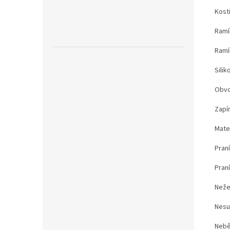
Kost
Ramí
Ramí
Sili
Obvo
Zapí
Mate
Praní
Pran
Neže
Nesu
Nebě