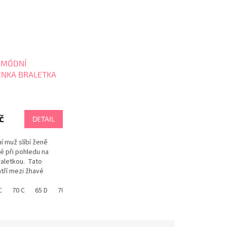
 MÓDNÍ
NKA BRALETKA
č
DETAIL
í muž slíbí ženě
é při pohledu na
raletkou. Tato
atří mezi žhavé
 bílé barvě je ideální
 nevěstu. Módní
C
70 C
65 D
70 D
vá pushup braletka s
ovou výztuží zajistí
lt. Vyjímá se a