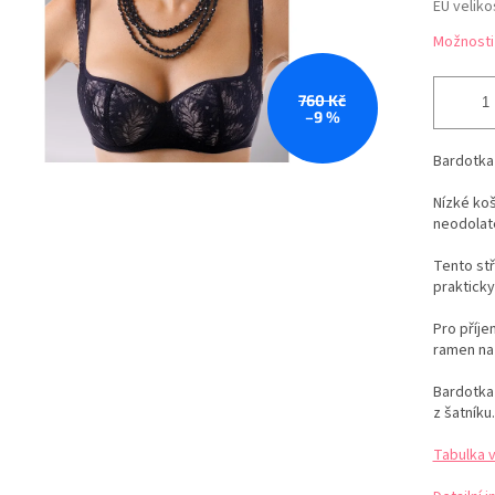
EU veliko
Možnosti
760 Kč
–9 %
Bardotka 
Nízké ko
neodolate
Tento stř
prakticky
Pro příje
ramen na
Bardotka 
z šatníku
Tabulka v