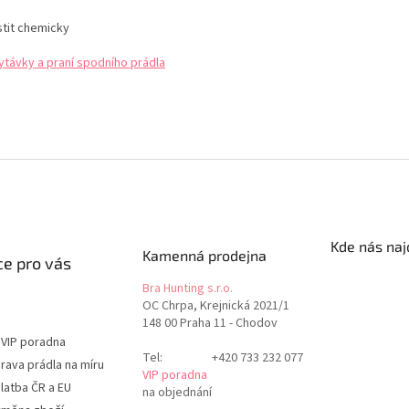
stit chemicky
ytávky a praní spodního prádla
Kde nás naj
Kamenná prodejna
e pro vás
Bra Hunting s.r.o.
OC Chrpa, Krejnická 2021/1
148 00 Praha 11 - Chodov
 VIP poradna
Tel:
+420 733 232 077
rava prádla na míru
VIP poradna
latba ČR a EU
na objednání