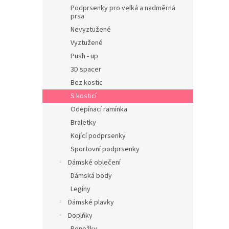
n
Podprsenky pro velká a nadměrná
e
prsa
l
Nevyztužené
Vyztužené
Push - up
3D spacer
Bez kostic
S kosticí
Odepínací ramínka
Braletky
Kojící podprsenky
Sportovní podprsenky
Dámské oblečení
Dámská body
Legíny
Dámské plavky
Doplňky