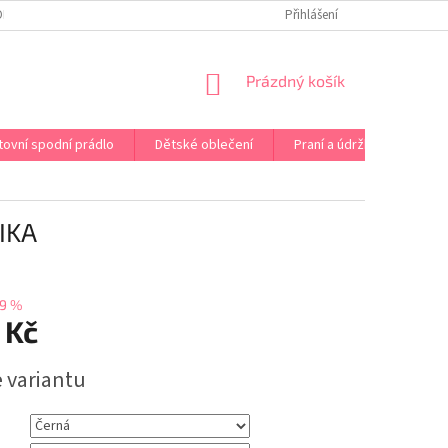
OPRAVA PRÁDLA NA MÍRU
DOPRAVA A PLATBA ČR A EU
Přihlášení
VRÁCENÍ A V
NÁKUPNÍ
Prázdný košík
KOŠÍK
tovní spodní prádlo
Dětské oblečení
Praní a údržba
Kont
IKA
9 %
 Kč
e variantu