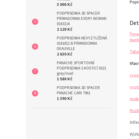
přitah
Popi
3 000 Kč
vyprac
PODPRSENKA 3D SPACER
PRIMADONNA EVERY WOMAN
Det
0163116
2 120 Kč
Pora
PODPRSENKA NEVYZTUŽENÁ
Hunti
0161811 B PRIMADONNA
DEAUVILLE
Tabul
2 630 Kč
PANACHE SPORTOVNÍ
Vlas
PODPRSENKA S KOSTICÍ 5021
grey/marl
vyso
1 580 Kč
vyzt
PODPRSENKA 3D SPACER
PANACHE CARI 7961
1 390 Kč
podp
Rozb
Stře
Výzt