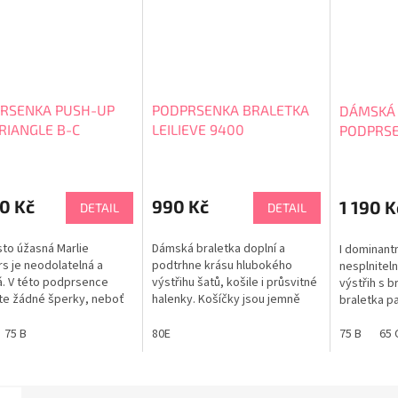
RSENKA PUSH-UP
PODPRSENKA BRALETKA
DÁMSKÁ
RIANGLE B-C
LEILIEVE 9400
PODPRSE
rné
cení
ktu
0 Kč
990 Kč
1 190 K
DETAIL
DETAIL
to úžasná Marlie
Dámská braletka doplní a
I dominantn
s je neodolatelná a
podtrhne krásu hlubokého
nesplniteln
. V této podprsence
výstřihu šatů, košile i průsvitné
výstřih s b
ček.
te žádné šperky, neboť
halenky. Košíčky jsou jemně
braletka p
senka je sama o sobě
vyztužené prodyšným
novinky a v
m. Sedí krásně ve všech
materiálem. Ramínka
75 B
80E
volbou pro
75 B
65 
ných velikostech. Mírný
podprsenky jsou příjemně
celokrajko
fekt zaručuje
širší. Obvod je ve zdvojené
měkkou pěn
bný dekolt, který
vrstvě materiálu. Tabulka
krásný deko