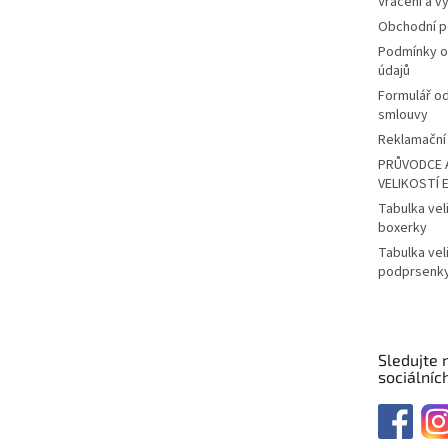
Vrácení a v
Obchodní 
Podmínky o
údajů
Formulář o
smlouvy
Reklamační 
PRŮVODCE 
VELIKOSTÍ 
Tabulka vel
boxerky
Tabulka vel
podprsenk
Sledujte 
sociálních