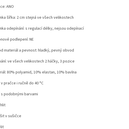
ice: ANO
nka šířka: 2 cm stejná ve všech velikostech
nka odepínání: s regulací délky, nejsou odepínací
konové podlepení: NE
d materiál a pevnost: hladký, pevný obvod
nání: ve všech velikostech 2 háčky, 3 pozice
riál: 80% polyamid, 10% elastan, 10% bavlna
 v pračce i ručně do 40 °C
í s podobnými barvami
hlit
šit v sušičce
lit