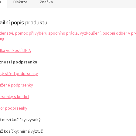
uje pozornost mužů. Díky
velikostí LEILIEVE
okouzlí v h
s
Diskuze
Značka
ovanosti kovové...
pod...
ailní popis produktu
denství, pomoc při výběru spodního prádla, vyzkoušení, osobní odběr v pr
ng.
ka velikostí LINIA
tnosti podprsenky
ký střed podprsenky
užené podprsenky
rsenky s kosticí
or podprsenky
d mezi košíčky: vysoký
už košíčky: mírná výztuž