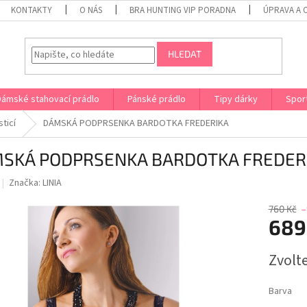
KONTAKTY
O NÁS
BRA HUNTING VIP PORADNA
ÚPRAVA A 
HLEDAT
Dámské stahovací prádlo
Pánské prádlo
Tipy dárky
Spor
sticí
DÁMSKÁ PODPRSENKA BARDOTKA FREDERIKA
SKÁ PODPRSENKA BARDOTKA FREDER
Značka:
LINIA
760 Kč
–
689
Měrná
Zvolt
cena:
Barva