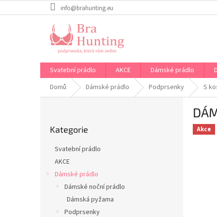
Přejít
info@brahunting.eu
na
obsah
Svatební prádlo
AKCE
Dámské prádlo
Domů
Dámské prádlo
Podprsenky
S ko
P
DÁM
o
Přeskočit
s
Kategorie
kategorie
Akce
t
r
Svatební prádlo
a
AKCE
n
Dámské prádlo
n
í
Dámské noční prádlo
p
Dámská pyžama
a
Podprsenky