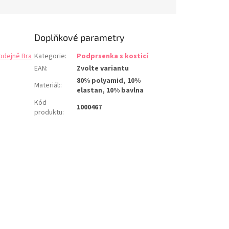
lubokém výstřihu i
Doplňkové parametry
odejně Bra
Kategorie
:
Podprsenka s kosticí
EAN
:
Zvolte variantu
80% polyamid, 10%
Materiál:
:
elastan, 10% bavlna
Kód
1000467
produktu
: