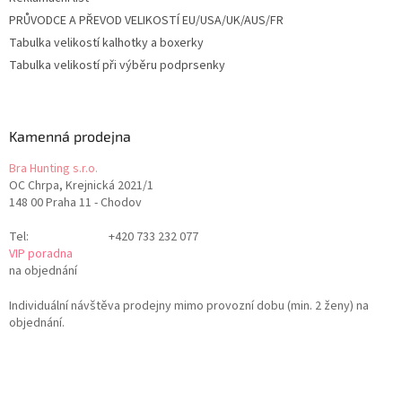
PRŮVODCE A PŘEVOD VELIKOSTÍ EU/USA/UK/AUS/FR
Tabulka velikostí kalhotky a boxerky
Tabulka velikostí při výběru podprsenky
Kamenná prodejna
Bra Hunting s.r.o.
OC Chrpa, Krejnická 2021/1
148 00 Praha 11 - Chodov
Tel:
+420 733 232 077
VIP poradna
na objednání
Individuální návštěva prodejny mimo provozní dobu (min. 2 ženy) na
objednání.