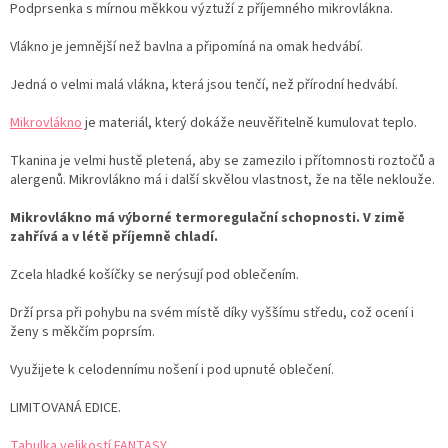
Podprsenka s mírnou měkkou výztuží z příjemného mikrovlákna.
Vlákno je jemnější než bavlna a připomíná na omak hedvábí.
Jedná o velmi malá vlákna, která jsou tenčí, než přírodní hedvábí.
Mikrovlákno
je materiál, který dokáže neuvěřitelně kumulovat teplo.
Tkanina je velmi hustě pletená, aby se zamezilo i přítomnosti roztočů a
alergenů. Mikrovlákno má i další skvělou vlastnost, že na těle neklouže.
Mikrovlákno má výborné termoregulační schopnosti. V zimě
zahřívá a v létě příjemně chladí.
Zcela hladké košíčky se nerýsují pod oblečením.
Drží prsa při pohybu na svém místě díky vyššímu středu, což ocení i
ženy s měkčím poprsím.
Využijete k celodennímu nošení i pod upnuté oblečení.
LIMITOVANÁ EDICE.
Tabulka velikostí FANTASY