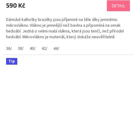
590 Kč
DETAIL
Dámské kalhotky brazilky jsou příjemné na těle díky jemnému
mikrovláknu. Vlákno je jemnější než bavlna a připomíná na omak
hedvábí. Jedná o velmi malá vlákna, která jsou tenčí, než přírodní
hedvábí. Mikrovlákno je materiál, který dokáže neuvěřitelně
kumulovat teplo. Tkanina je velmi hustě...
36/
38/
40/
42/
44/
Tip