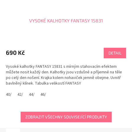
VYSOKÉ KALHOTKY FANTASY 15831
690 Kč
DETAIL
Vysoké kalhotky FANTASY 15831 s mírným stahovacím efektem
můžete nosit každý den. Kalhotky jsou vzdušné a příjemné na těle
po celý den nošení. Krajka kolem nohaviček jemně obejme. Uvnitř
bavlněný klínek. Tabulka velikostí FANTASY
40/
42/
44/
46/
ZOBRAZIT VŠECHNY SOUVISEJÍCÍ PRODUKTY