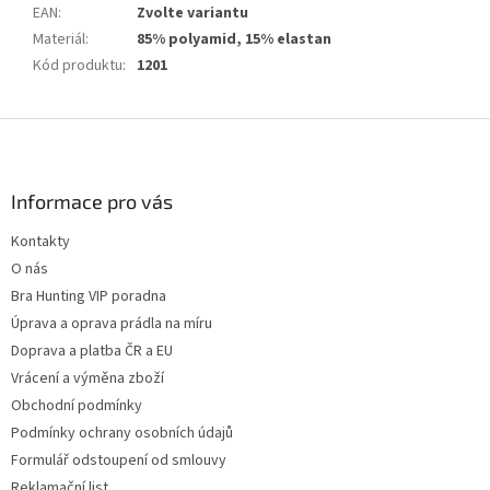
EAN
:
Zvolte variantu
Materiál
:
85% polyamid, 15% elastan
Kód produktu
:
1201
Z
á
p
a
Informace pro vás
t
Kontakty
í
O nás
Bra Hunting VIP poradna
Úprava a oprava prádla na míru
Doprava a platba ČR a EU
Vrácení a výměna zboží
Obchodní podmínky
Podmínky ochrany osobních údajů
Formulář odstoupení od smlouvy
Reklamační list