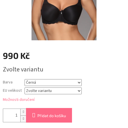
990 Kč
Měrná
Zvolte variantu
cena:
Barva
EU velikost
Možnosti doručení
Přidat do košíku