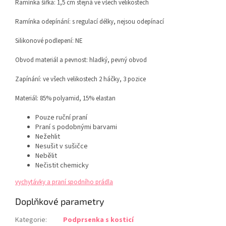
Ramínka šířka: 1,5 cm stejná ve všech velikostech
Ramínka odepínání:
s regulací délky,
nejsou odepínací
Silikonové podlepení: NE
Obvod materiál a pevnost:
hladký, pevný obvod
Zapínání: ve všech velikostech 2 háčky, 3 pozice
Materiál: 85% polyamid, 15% elastan
Pouze ruční praní
Praní s podobnými barvami
Nežehlit
Nesušit v sušičce
Nebělit
Nečistit chemicky
vychytávky a praní spodního prádla
Doplňkové parametry
Kategorie
:
Podprsenka s kosticí