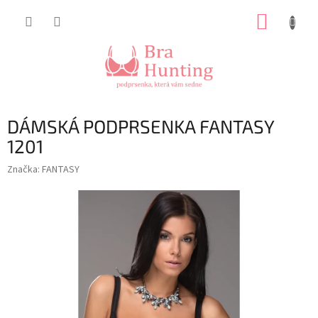
Přejít
NÁKUP
na
obsah
KOŠÍK
DÁMSKÁ PODPRSENKA FANTASY
1201
Značka:
FANTASY