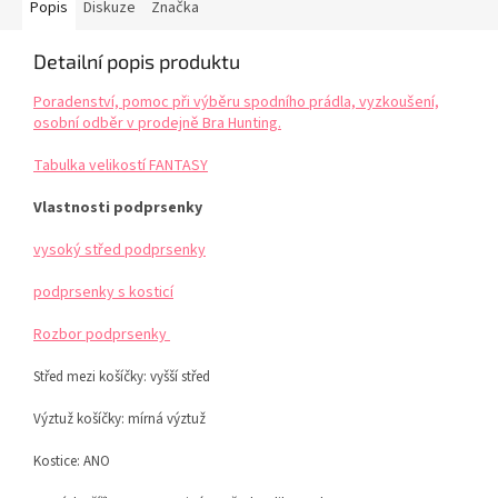
Popis
Diskuze
Značka
Detailní popis produktu
Poradenství, pomoc při výběru spodního prádla, vyzkoušení,
osobní odběr v prodejně Bra Hunting.
Tabulka velikostí FANTASY
Vlastnosti podprsenky
vysoký střed podprsenky
podprsenky s kosticí
Rozbor podprsenky
Střed mezi košíčky:
vyšší střed
Výztuž košíčky:
mírná výztuž
Kostice: ANO