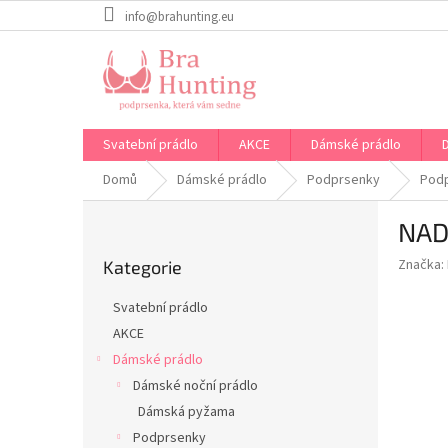
Přejít
info@brahunting.eu
na
obsah
Svatební prádlo
AKCE
Dámské prádlo
Domů
Dámské prádlo
Podprsenky
Podp
P
NAD
o
Přeskočit
s
Značka:
Kategorie
kategorie
t
r
Svatební prádlo
a
AKCE
n
Dámské prádlo
n
í
Dámské noční prádlo
p
Dámská pyžama
a
Podprsenky