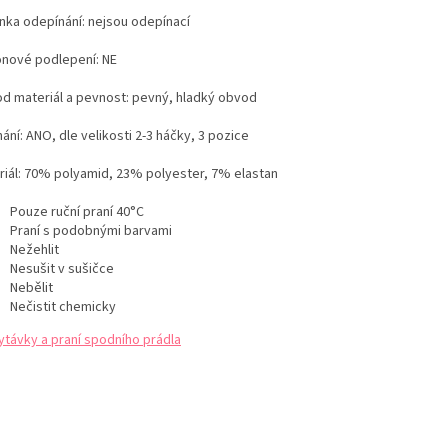
nka odepínání: nejsou odepínací
konové podlepení: NE
d materiál a pevnost: pevný, hladký obvod
ání: ANO, dle velikosti 2-3 háčky, 3 pozice
iál:
70
% polyamid, 23% polyester, 7% elastan
Pouze ruční praní 40°C
Praní s podobnými barvami
Nežehlit
Nesušit v sušičce
Nebělit
Nečistit chemicky
ytávky a praní spodního prádla