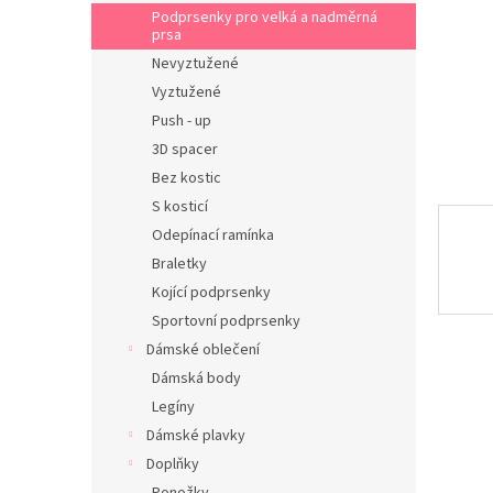
n
Podprsenky pro velká a nadměrná
e
prsa
l
Nevyztužené
Vyztužené
Push - up
3D spacer
Bez kostic
S kosticí
Odepínací ramínka
Braletky
Kojící podprsenky
Sportovní podprsenky
Dámské oblečení
Dámská body
Legíny
Dámské plavky
Doplňky