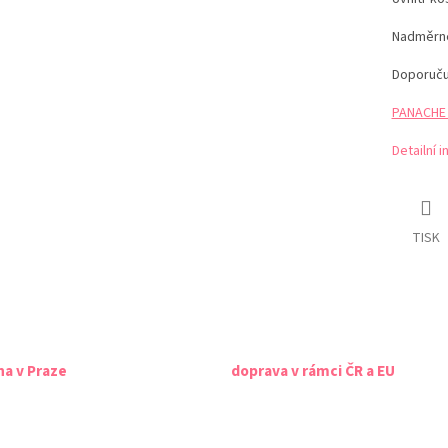
Nadměrné 
Doporuč
PANACHE t
Detailní 
TISK
na v Praze
doprava v rámci ČR a EU