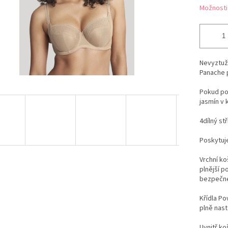
Možnosti
Nevyztuž
Panache p
Pokud po
jasmín v 
4dílný st
Poskytuje
Vrchní ko
plnější p
bezpečné
Křídla Po
plně nast
Uvnitř ko