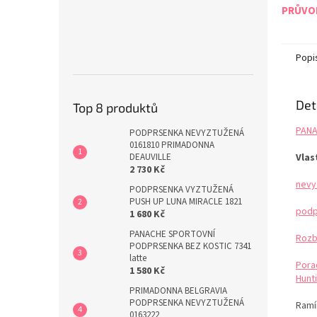
PRŮVOD
Popi
Det
Top 8 produktů
PANA
PODPRSENKA NEVYZTUŽENÁ
0161810 PRIMADONNA
DEAUVILLE
Vlas
2 730 Kč
nevy
PODPRSENKA VYZTUŽENÁ
PUSH UP LUNA MIRACLE 1821
podp
1 680 Kč
PANACHE SPORTOVNÍ
Rozb
PODPRSENKA BEZ KOSTIC 7341
latte
Pora
1 580 Kč
Hunti
PRIMADONNA BELGRAVIA
PODPRSENKA NEVYZTUŽENÁ
Ramín
0163222