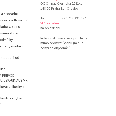
OC Chrpa, Krejnická 2021/1
148 00 Praha 11 - Chodov
 VIP poradna
Tel:
+420 733 232 077
rava prádla na míru
VIP poradna
latba ČR a EU
na objednání
ýměna zboží
Individuální návštěva prodejny
podmínky
mimo provozní dobu (min. 2
chrany osobních
ženy) na objednání.
dstoupení od
list
A PŘEVOD
EU/USA/UK/AUS/FR
ikostí kalhotky a
ikostí při výběru
y