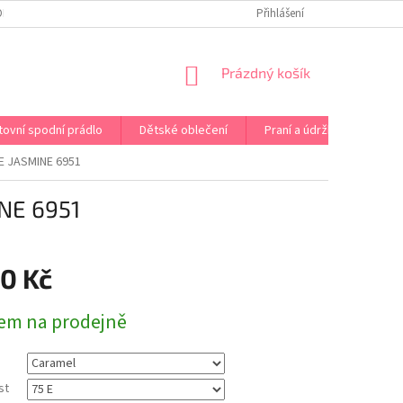
OPRAVA PRÁDLA NA MÍRU
DOPRAVA A PLATBA ČR A EU
Přihlášení
VRÁCENÍ A V
NÁKUPNÍ
Prázdný košík
KOŠÍK
tovní spodní prádlo
Dětské oblečení
Praní a údržba
Kont
 JASMINE 6951
NE 6951
90 Kč
em na prodejně
st