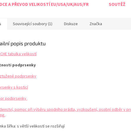
CE A PŘEVOD VELIKOSTÍ EU/USA/UK/AUS/FR
SOUTĚŽ
s
Související soubory (1)
Diskuze
Značka
ailní popis produktu
CHE tabulka velikostí
tnosti podprsenky
ztužené podprsenky
rsenky s kosticí
or podprsenky
denství, pomoc při výběru spodního prádla, vyzkoušení, osobní odběr v pr
ng.
ka šířka: s větší velikostí se rozšiřují