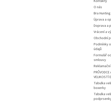
Kontakty
O nás
Bra Hunting
Úprava a op
Doprava a p
Vrácení a v
Obchodní 
Podmínky o
údajů
Formulář o
smlouvy
Reklamační 
PRŮVODCE 
VELIKOSTÍ 
Tabulka vel
boxerky
Tabulka vel
podprsenk