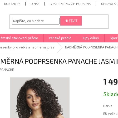
KONTAKTY
O NÁS
BRA HUNTING VIP PORADNA
ÚPRAVA A 
HLEDAT
Dámské stahovací prádlo
Pánské prádlo
Tipy dárky
Spor
rsenky pro velká a nadměrná prsa
NADMĚRNÁ PODPRSENKA PANACHE
MĚRNÁ PODPRSENKA PANACHE JASMI
PANACHE
1 4
Měrná
Sklad
cena:
Barva
EU veliko