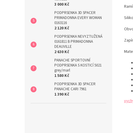
3 000 Kč
Ramí
PODPRSENKA 3D SPACER
Sili
PRIMADONNA EVERY WOMAN
0163116
2 120 Kč
Obvo
PODPRSENKA NEVYZTUŽENÁ
Zapín
0161811 B PRIMADONNA
DEAUVILLE
Mater
2 630 Kč
PANACHE SPORTOVNÍ
PODPRSENKA S KOSTICÍ 5021
grey/marl
1 580 Kč
PODPRSENKA 3D SPACER
PANACHE CARI 7961
1 390 Kč
vych