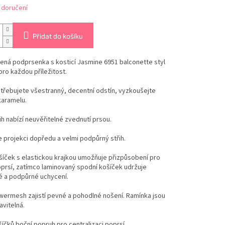
 doručení
Přidat do košíku
ená podprsenka s kosticí Jasmine 6951 balconette styl
ro každou příležitost.
třebujete všestranný, decentní odstín, vyzkoušejte
karamelu.
řih nabízí neuvěřitelné zvednutí prsou.
 projekci dopředu a velmi podpůrný střih.
šíček s elastickou krajkou umožňuje přizpůsobení pro
oprsí, zatímco laminovaný spodní košíček udržuje
 a podpůrné uchycení.
wermesh zajistí pevné a pohodlné nošení. Ramínka jsou
avitelná.
šíčků boční popruh pro centralizaci poprsí.