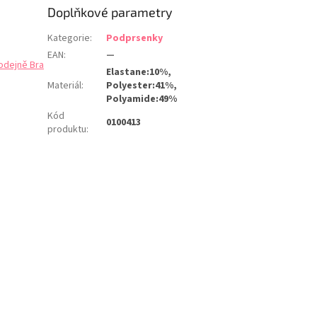
Doplňkové parametry
Kategorie
:
Podprsenky
EAN
:
—
odejně Bra
Elastane:10%,
Materiál
:
Polyester:41%,
Polyamide:49%
Kód
0100413
produktu
: