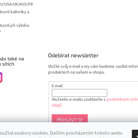
EU/USA/UK/AUS/FR
ikostí kalhotky a
ikostí při výběru
y
Odebírat newsletter
nás také na
 sítích
Vložte svůj e-mail a my vám budeme zasílat info
produktech na našem e-shopu.
E-mail
Vložením e-mailu souhlasíte s
podmínkami ochr
údajů
PŘIHLÁSIT SE
oužívá soubory cookies. Dalším procházením tohoto webu