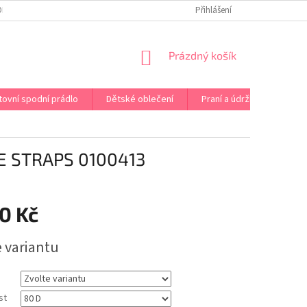
OPRAVA PRÁDLA NA MÍRU
DOPRAVA A PLATBA ČR A EU
Přihlášení
VRÁCENÍ A V
NÁKUPNÍ
Prázdný košík
KOŠÍK
tovní spodní prádlo
Dětské oblečení
Praní a údržba
Kont
 STRAPS 0100413
0 Kč
e variantu
st