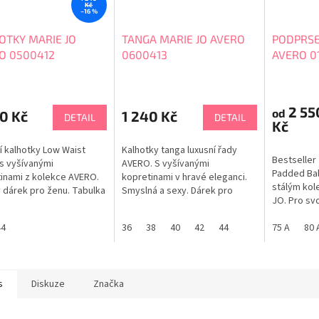
Kč
–16 %
OTKY MARIE JO
TANGA MARIE JO AVERO
PODPRSE
O 0500412
0600413
AVERO 0
2 55
od
0 Kč
1 240 Kč
DETAIL
DETAIL
Kč
í kalhotky Low Waist
Kalhotky tanga luxusní řady
Bestseller
 s vyšívanými
AVERO. S vyšívanými
Padded Bal
inami z kolekce AVERO.
kopretinami v hravé eleganci.
stálým kol
 dárek pro ženu. Tabulka
Smyslná a sexy. Dárek pro
JO. Pro svo
stí MARIE JO
ženu. Tabulka velikostí MARIE
vyrábí v m
JO
44
36
38
40
42
44
LIMITOVAN
75 A
80 
Podprsenka
vzhled pod
Balkónový 
košíčků s 
s
Diskuze
Značka
kulatý tvar..