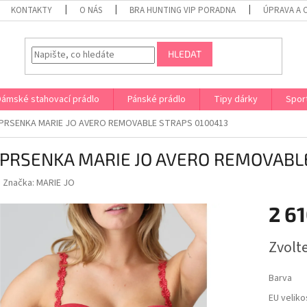
KONTAKTY
O NÁS
BRA HUNTING VIP PORADNA
ÚPRAVA A 
HLEDAT
Dámské stahovací prádlo
Pánské prádlo
Tipy dárky
Spor
PRSENKA MARIE JO AVERO REMOVABLE STRAPS 0100413
PRSENKA MARIE JO AVERO REMOVABLE
Značka:
MARIE JO
2 61
Měrná
Zvolt
cena:
Barva
EU veliko