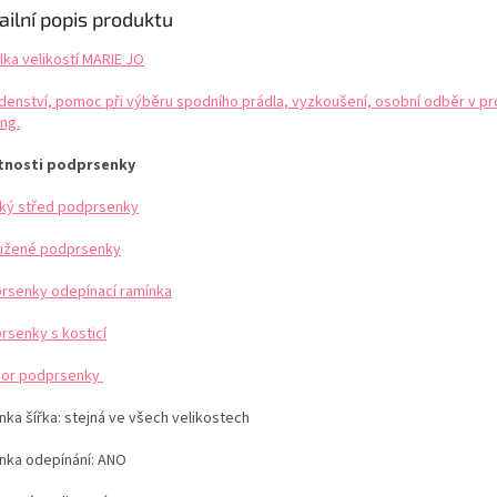
ailní popis produktu
lka velikostí MARIE JO
denství, pomoc při výběru spodního prádla, vyzkoušení, osobní odběr v pr
ng.
tnosti podprsenky
ký střed podprsenky
užené podprsenky
rsenky odepínací ramínka
rsenky s kosticí
or podprsenky
nka šířka: stejná ve všech velikostech
nka odepínání: ANO