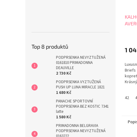
KALH
AVER
Top 8 produktů
1 04
PODPRSENKA NEVYZTUŽENÁ
0161810 PRIMADONNA
Luxusn
DEAUVILLE
Briefs
2 730 Kč
kopret
Krásný
PODPRSENKA VYZTUŽENÁ
PUSH UP LUNA MIRACLE 1821
veliko
1 680 Kč
42
PANACHE SPORTOVNÍ
PODPRSENKA BEZ KOSTIC 7341
latte
1 580 Kč
Popi
PRIMADONNA BELGRAVIA
PODPRSENKA NEVYZTUŽENÁ
0163222