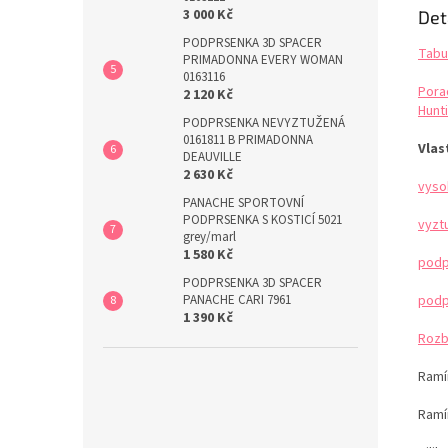
3 000 Kč
Det
PODPRSENKA 3D SPACER
Tabu
PRIMADONNA EVERY WOMAN
0163116
Pora
2 120 Kč
Hunti
PODPRSENKA NEVYZTUŽENÁ
0161811 B PRIMADONNA
Vlas
DEAUVILLE
2 630 Kč
vyso
PANACHE SPORTOVNÍ
PODPRSENKA S KOSTICÍ 5021
vyzt
grey/marl
1 580 Kč
podp
PODPRSENKA 3D SPACER
podp
PANACHE CARI 7961
1 390 Kč
Rozb
Ramí
Ramí