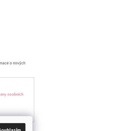
rmace o nových
any osobních
Souhlasím