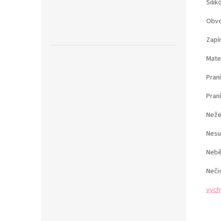
Sili
Obvo
Zapín
Mater
Pran
Pran
Neže
Nesu
Nebě
Neči
vych