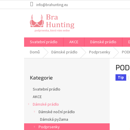
Přejít
info@brahunting.eu
na
obsah
Svatební prádlo
AKCE
Dámské prádlo
Domů
Dámské prádlo
Podprsenky
POD
P
POD
o
Přeskočit
s
Kategorie
kategorie
Tip
t
r
Svatební prádlo
a
AKCE
n
Dámské prádlo
n
í
Dámské noční prádlo
p
Dámská pyžama
a
Podprsenky