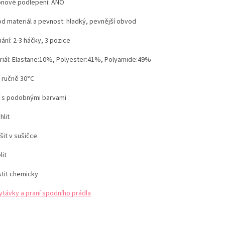
konové podlepení: ANO
d materiál a pevnost: hladký, pevnější obvod
ání: 2-3 háčky, 3 pozice
iál:
Elastane:10%, Polyester:41%, Polyamide:49%
í ručně 30°C
í s podobnými barvami
hlit
šit v sušičce
lit
stit chemicky
ytávky a praní spodního prádla