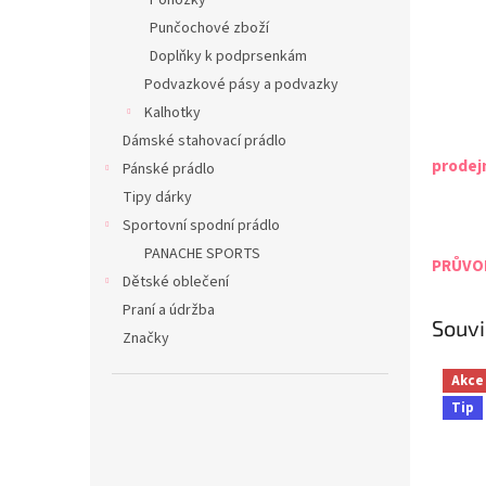
Ponožky
Punčochové zboží
Doplňky k podprsenkám
Podvazkové pásy a podvazky
Kalhotky
Dámské stahovací prádlo
prodej
Pánské prádlo
Tipy dárky
Sportovní spodní prádlo
PANACHE SPORTS
PRŮVOD
Dětské oblečení
Praní a údržba
Souvi
Značky
Akce
Tip