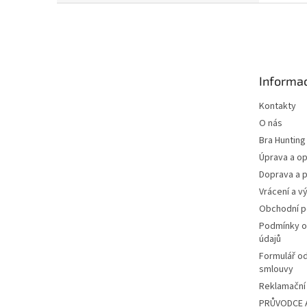
Z
á
p
a
t
Informac
í
Kontakty
O nás
Bra Hunting
Úprava a op
Doprava a p
Vrácení a v
Obchodní 
Podmínky o
údajů
Formulář o
smlouvy
Reklamační 
PRŮVODCE 