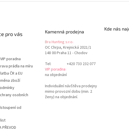
Kde nás naj
Kamenná prodejna
e pro vás
Bra Hunting s.r.o.
OC Chrpa, Krejnická 2021/1
148 00 Praha 11 - Chodov
 VIP poradna
Tel:
+420 733 232 077
rava prádla na míru
VIP poradna
latba ČR a EU
na objednání
ýměna zboží
Individuální návštěva prodejny
podmínky
mimo provozní dobu (min. 2
chrany osobních
ženy) na objednání.
dstoupení od
list
A PŘEVOD