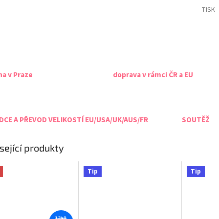
TISK
na v Praze
doprava v rámci ČR a EU
CE A PŘEVOD VELIKOSTÍ EU/USA/UK/AUS/FR
SOUTĚŽ
sející produkty
Tip
Tip
1 240