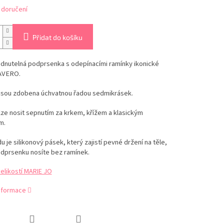
 doručení
Přidat do košíku
dnutelná podprsenka s odepínacími ramínky ikonické
AVERO.
jsou zdobena úchvatnou řadou sedmikrásek.
ze nosit sepnutím za krkem, křížem a klasickým
m.
 je silikonový pásek, který zajistí pevné držení na těle,
dprsenku nosíte bez ramínek.
elikostí MARIE JO
informace