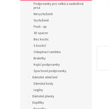
n
Podprsenky pro velká a nadměrná
e
prsa
l
Nevyztužené
Vyztužené
Push - up
3D spacer
Bez kostic
S kosticí
Odepínací ramínka
Braletky
Kojící podprsenky
Sportovní podprsenky
Dámské oblečení
Dámská body
Legíny
Dámské plavky
Doplňky