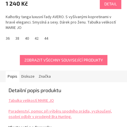
1 240 Kč
DETAIL
Kalhotky tanga luxusní řady AVERO. S vyšívanými kopretinami v
hravé eleganci. Smyslná a sexy. Dárek pro ženu. Tabulka velikostí
MARIE JO
36
38
40
42
44
ZOBRAZIT VŠECHNY SOUVISEJÍCÍ PRODUKTY
Popis
Diskuze
Značka
Detailní popis produktu
Tabulka velikostí MARIE JO
Poradenství, pomoc při výběru spodního prádla, vyzkoušení,
osobní odběr v prodejně Bra Hunting.