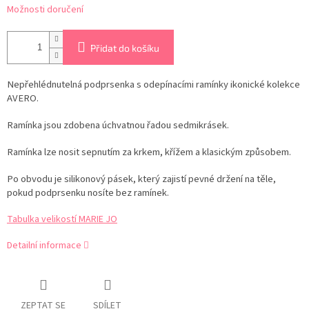
Možnosti doručení
Přidat do košíku
Nepřehlédnutelná podprsenka s odepínacími ramínky ikonické kolekce
AVERO.
Ramínka jsou zdobena úchvatnou řadou sedmikrásek.
Ramínka lze nosit sepnutím za krkem, křížem a klasickým způsobem.
Po obvodu je silikonový pásek, který zajistí pevné držení na těle,
pokud podprsenku nosíte bez ramínek.
Tabulka velikostí MARIE JO
Detailní informace
ZEPTAT SE
SDÍLET