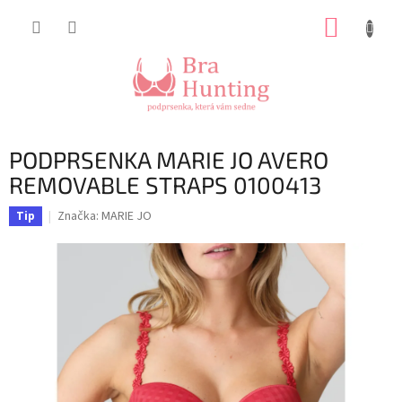
Přejít
NÁKUP
na
obsah
KOŠÍK
PODPRSENKA MARIE JO AVERO
REMOVABLE STRAPS 0100413
Značka:
MARIE JO
Tip