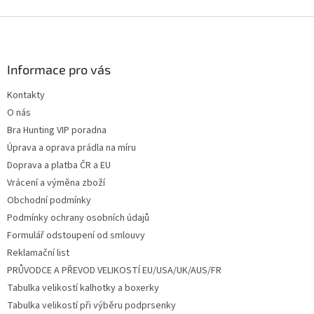
Z
á
p
a
Informace pro vás
t
Kontakty
í
O nás
Bra Hunting VIP poradna
Úprava a oprava prádla na míru
Doprava a platba ČR a EU
Vrácení a výměna zboží
Obchodní podmínky
Podmínky ochrany osobních údajů
Formulář odstoupení od smlouvy
Reklamační list
PRŮVODCE A PŘEVOD VELIKOSTÍ EU/USA/UK/AUS/FR
Tabulka velikostí kalhotky a boxerky
Tabulka velikostí při výběru podprsenky