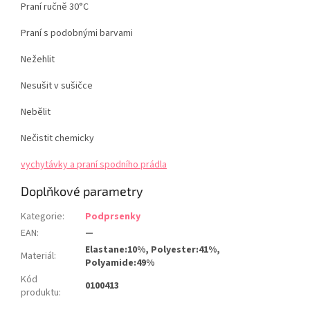
Praní ručně 30°C
Praní s podobnými barvami
Nežehlit
Nesušit v sušičce
Nebělit
Nečistit chemicky
vychytávky a praní spodního prádla
Doplňkové parametry
Kategorie
:
Podprsenky
EAN
:
—
Elastane:10%, Polyester:41%,
Materiál
:
Polyamide:49%
Kód
0100413
produktu
: