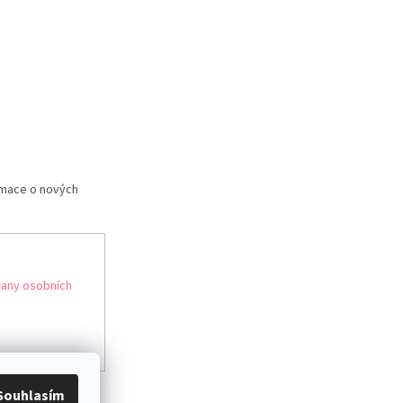
rmace o nových
any osobních
Souhlasím