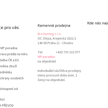
Kde nás naj
Kamenná prodejna
e pro vás
Bra Hunting s.r.o.
OC Chrpa, Krejnická 2021/1
148 00 Praha 11 - Chodov
 VIP poradna
Tel:
+420 733 232 077
rava prádla na míru
VIP poradna
latba ČR a EU
na objednání
ýměna zboží
Individuální návštěva prodejny
podmínky
mimo provozní dobu (min. 2
chrany osobních
ženy) na objednání.
dstoupení od
list
A PŘEVOD