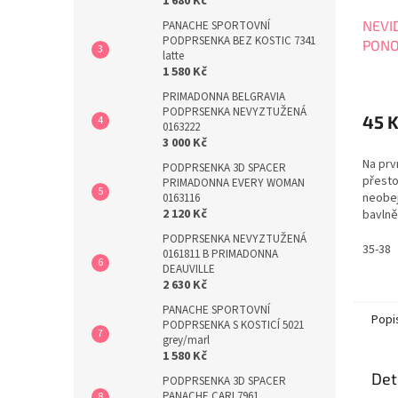
1 680 Kč
NEVI
PANACHE SPORTOVNÍ
PODPRSENKA BEZ KOSTIC 7341
PONO
latte
1 580 Kč
PRIMADONNA BELGRAVIA
PODPRSENKA NEVYZTUŽENÁ
45 
0163222
3 000 Kč
Na prv
PODPRSENKA 3D SPACER
přesto
PRIMADONNA EVERY WOMAN
neobej
0163116
2 120 Kč
bavlně
vzhled.
PODPRSENKA NEVYZTUŽENÁ
se o V
35-38
0161811 B PRIMADONNA
95%. 
DEAUVILLE
2 630 Kč
PANACHE SPORTOVNÍ
Popi
PODPRSENKA S KOSTICÍ 5021
grey/marl
1 580 Kč
Det
PODPRSENKA 3D SPACER
PANACHE CARI 7961