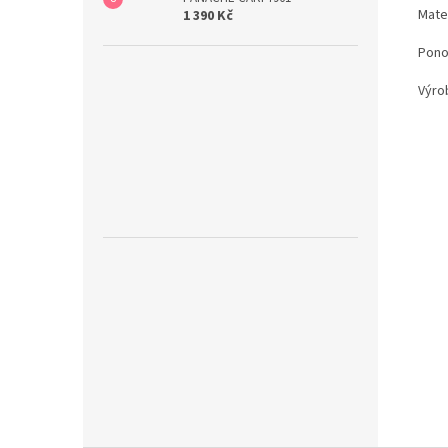
Mate
1 390 Kč
Pono
Výrob