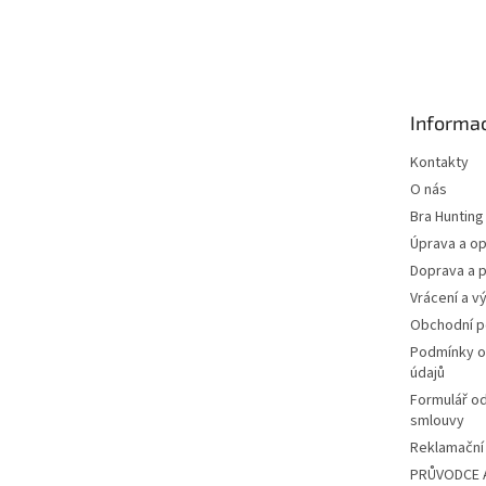
Z
á
p
a
t
Informac
í
Kontakty
O nás
Bra Hunting
Úprava a op
Doprava a p
Vrácení a v
Obchodní 
Podmínky o
údajů
Formulář o
smlouvy
Reklamační 
PRŮVODCE 