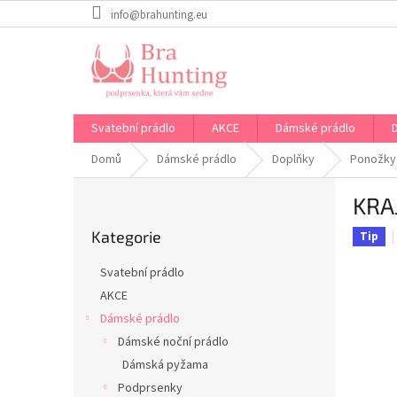
Přejít
info@brahunting.eu
na
obsah
Svatební prádlo
AKCE
Dámské prádlo
Domů
Dámské prádlo
Doplňky
Ponožky
P
KRA
o
Přeskočit
s
Kategorie
kategorie
Tip
t
r
Svatební prádlo
a
AKCE
n
Dámské prádlo
n
í
Dámské noční prádlo
p
Dámská pyžama
a
Podprsenky