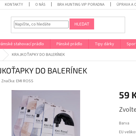
KONTAKTY
O NÁS
BRA HUNTING VIP PORADNA
ÚPRAVA A 
HLEDAT
Dámské stahovací prádlo
Pánské prádlo
Tipy dárky
Spor
KRAJKOŤAPKY DO BALERÍNEK
JKOŤAPKY DO BALERÍNEK
Značka:
EMI ROSS
59 
Měrná
Zvolt
cena:
Barva
EU veliko