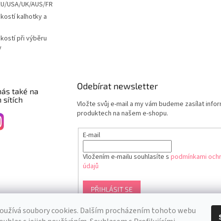
EU/USA/UK/AUS/FR
ikostí kalhotky a
ikostí při výběru
y
Odebírat newsletter
nás také na
 sítích
Vložte svůj e-mail a my vám budeme zasílat info
produktech na našem e-shopu.
E-mail
Vložením e-mailu souhlasíte s
podmínkami ochr
údajů
PŘIHLÁSIT SE
oužívá soubory cookies. Dalším procházením tohoto webu