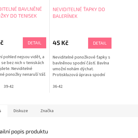
DITELNÉ BAVLNĚNÉ
NEVIDITELNÉ ŤAPKY DO
ŽKY DO TENISEK
BALERÍNEK
Kč
45 Kč
DETAIL
DETAIL
ní pohled nejsou vidět, a
Neviditelné ponožkové ťapky s
 se bez nich v teniskách
bavlněnou spodní částí. Bavlna
dete. Neviditelné
umožní nohám dýchat.
né ponožky nenaruší Váš
Protiskluzová úprava spodní
 Nesjíždí, drží a postarají
části zajistí, aby ťapky držely
aše pohodlí. Podíl bavlny
39-42
na svém místě. Pro dokonalé
36-42
Doporučujeme
držení na noze je kolem celé
vrchní vnitřní části silikonový
proužek. Oblíbená edice.
s
Diskuze
Značka
ailní popis produktu