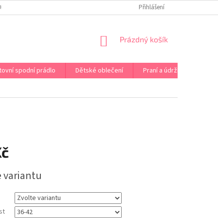
OPRAVA PRÁDLA NA MÍRU
DOPRAVA A PLATBA ČR A EU
Přihlášení
VRÁCENÍ A V
NÁKUPNÍ
Prázdný košík
KOŠÍK
tovní spodní prádlo
Dětské oblečení
Praní a údržba
Kont
Kč
e variantu
st