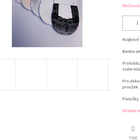
Možnosti
Krajkové 
Bavlna u
Protisklu
svém mís
Pro dokon
proužek.
Ponožky p
Detailní 
TISK