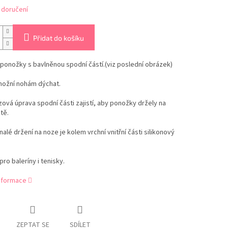
 doručení
Přidat do košíku
ponožky s bavlněnou spodní částí.(viz poslední obrázek)
možní nohám dýchat.
zová úprava spodní části zajistí, aby ponožky držely na
tě.
alé držení na noze je kolem vrchní vnitřní části silikonový
ro baleríny i tenisky.
informace
ZEPTAT SE
SDÍLET