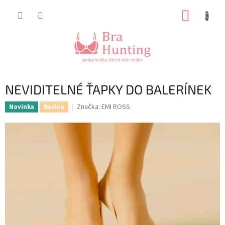
Přejít
NÁKUP
na
obsah
KOŠÍK
NEVIDITELNÉ ŤAPKY DO BALERÍNEK
Značka:
EMI ROSS
Novinka
Bavlna