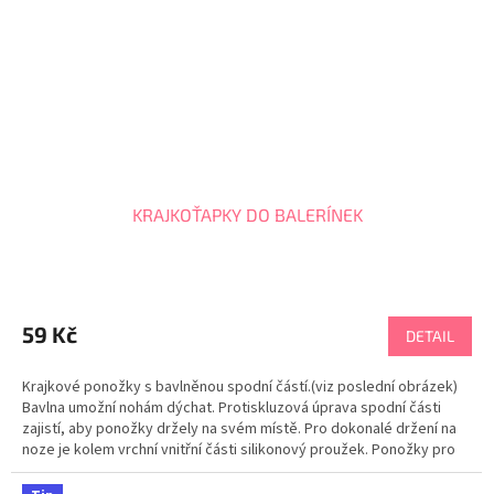
KRAJKOŤAPKY DO BALERÍNEK
59 Kč
DETAIL
Krajkové ponožky s bavlněnou spodní částí.(viz poslední obrázek)
Bavlna umožní nohám dýchat. Protiskluzová úprava spodní části
zajistí, aby ponožky držely na svém místě. Pro dokonalé držení na
noze je kolem vrchní vnitřní části silikonový proužek. Ponožky pro
baleríny i tenisky.