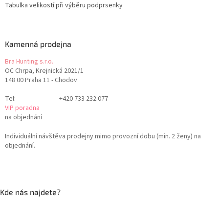
Tabulka velikostí při výběru podprsenky
Kamenná prodejna
Bra Hunting s.r.o.
OC Chrpa, Krejnická 2021/1
148 00 Praha 11 - Chodov
Tel:
+420 733 232 077
VIP poradna
na objednání
Individuální návštěva prodejny mimo provozní dobu (min. 2 ženy) na
objednání.
Kde nás najdete?