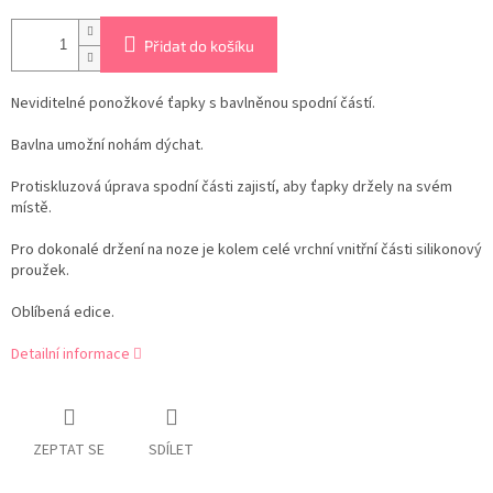
Přidat do košíku
Neviditelné ponožkové ťapky s bavlněnou spodní částí.
Bavlna umožní nohám dýchat.
Protiskluzová úprava spodní části zajistí, aby ťapky držely na svém
místě.
Pro dokonalé držení na noze je kolem celé vrchní vnitřní části silikonový
proužek.
Oblíbená edice.
Detailní informace
ZEPTAT SE
SDÍLET