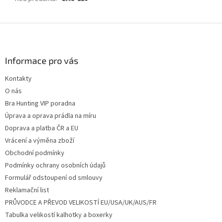
Z
á
p
a
Informace pro vás
t
Kontakty
í
O nás
Bra Hunting VIP poradna
Úprava a oprava prádla na míru
Doprava a platba ČR a EU
Vrácení a výměna zboží
Obchodní podmínky
Podmínky ochrany osobních údajů
Formulář odstoupení od smlouvy
Reklamační list
PRŮVODCE A PŘEVOD VELIKOSTÍ EU/USA/UK/AUS/FR
Tabulka velikostí kalhotky a boxerky