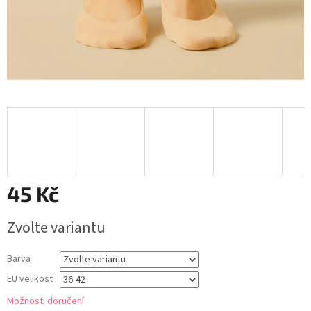
45 Kč
Měrná
Zvolte variantu
cena:
Barva
EU velikost
Možnosti doručení