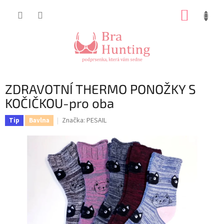
Přejít
NÁKUP
na
obsah
KOŠÍK
ZDRAVOTNÍ THERMO PONOŽKY S
KOČIČKOU-pro oba
Značka:
PESAIL
Tip
Bavlna