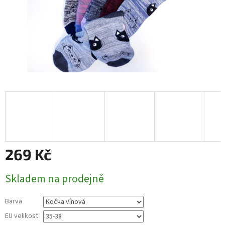
269 Kč
Měrná
Skladem na prodejně
cena:
Barva
EU velikost