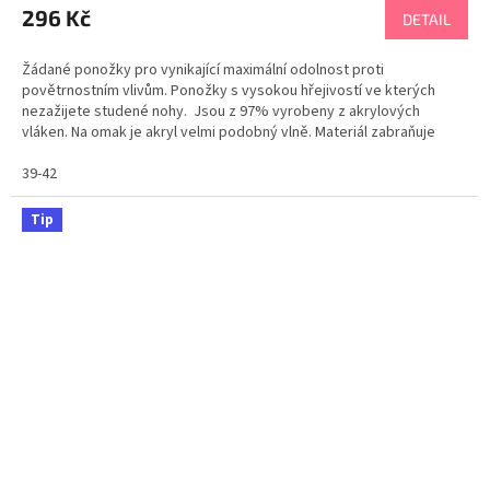
296 Kč
DETAIL
Žádané ponožky pro vynikající maximální odolnost proti
povětrnostním vlivům. Ponožky s vysokou hřejivostí ve kterých
nezažijete studené nohy. Jsou z 97% vyrobeny z akrylových
vláken. Na omak je akryl velmi podobný vlně. Materiál zabraňuje
množení mikroorganismů. Pokud hledáte vděčný dárek,...
39-42
Tip