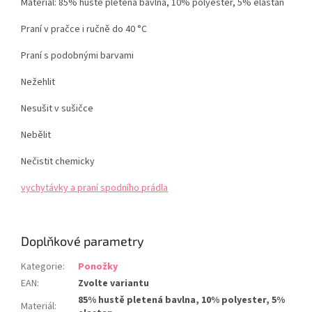
Materiál: 85% hustě pletená bavlna, 10% polyester, 5% elastan
Praní v pračce i ručně do 40 °C
Praní s podobnými barvami
Nežehlit
Nesušit v sušičce
Nebělit
Nečistit chemicky
vychytávky a praní spodního prádla
Doplňkové parametry
Kategorie
:
Ponožky
EAN
:
Zvolte variantu
85% hustě pletená bavlna, 10% polyester, 5%
Materiál
: