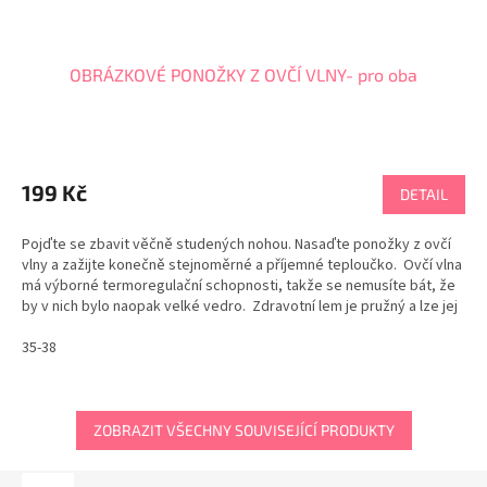
OBRÁZKOVÉ PONOŽKY Z OVČÍ VLNY- pro oba
Průměrné
hodnocení
produktu
199 Kč
DETAIL
je
5,0
Pojďte se zbavit věčně studených nohou. Nasaďte ponožky z ovčí
z
vlny a zažijte konečně stejnoměrné a příjemné teploučko. Ovčí vlna
5
má výborné termoregulační schopnosti, takže se nemusíte bát, že
hvězdiček.
by v nich bylo naopak velké vedro. Zdravotní lem je pružný a lze jej
nosit i bez ohrnutí....
35-38
ZOBRAZIT VŠECHNY SOUVISEJÍCÍ PRODUKTY