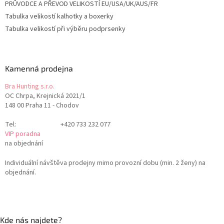
PRŮVODCE A PŘEVOD VELIKOSTÍ EU/USA/UK/AUS/FR
Tabulka velikostí kalhotky a boxerky
Tabulka velikostí při výběru podprsenky
Kamenná prodejna
Bra Hunting s.r.o.
OC Chrpa, Krejnická 2021/1
148 00 Praha 11 - Chodov
Tel:
+420 733 232 077
VIP poradna
na objednání
Individuální návštěva prodejny mimo provozní dobu (min. 2 ženy) na
objednání.
Kde nás najdete?