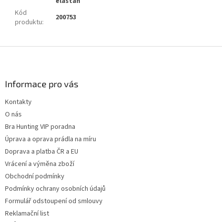
elastan
Kód
200753
produktu
:
Z
á
p
a
Informace pro vás
t
Kontakty
í
O nás
Bra Hunting VIP poradna
Úprava a oprava prádla na míru
Doprava a platba ČR a EU
Vrácení a výměna zboží
Obchodní podmínky
Podmínky ochrany osobních údajů
Formulář odstoupení od smlouvy
Reklamační list