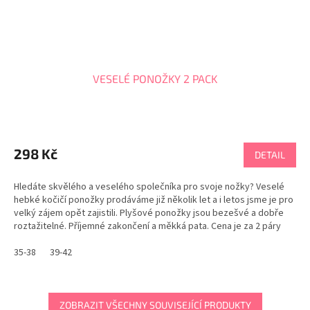
VESELÉ PONOŽKY 2 PACK
Průměrné
hodnocení
produktu
298 Kč
DETAIL
je
5,0
Hledáte skvělého a veselého společníka pro svoje nožky? Veselé
z
hebké kočičí ponožky prodáváme již několik let a i letos jsme je pro
5
velký zájem opět zajistili. Plyšové ponožky jsou bezešvé a dobře
hvězdiček.
roztažitelné. Příjemné zakončení a měkká pata. Cena je za 2 páry
ponožek. Ponožky...
35-38
39-42
ZOBRAZIT VŠECHNY SOUVISEJÍCÍ PRODUKTY