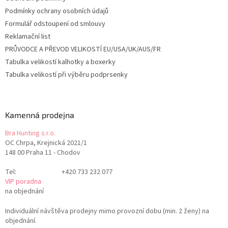
Podmínky ochrany osobních údajů
Formulář odstoupení od smlouvy
Reklamační list
PRŮVODCE A PŘEVOD VELIKOSTÍ EU/USA/UK/AUS/FR
Tabulka velikostí kalhotky a boxerky
Tabulka velikostí při výběru podprsenky
Kamenná prodejna
Bra Hunting s.r.o.
OC Chrpa, Krejnická 2021/1
148 00 Praha 11 - Chodov
Tel:
+420 733 232 077
VIP poradna
na objednání
Individuální návštěva prodejny mimo provozní dobu (min. 2 ženy) na
objednání.