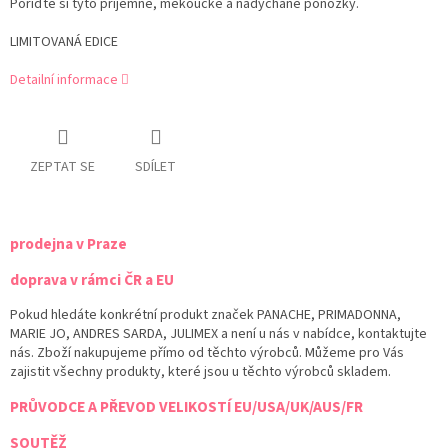
Pořiďte si tyto příjemné, měkoučké a nadýchané ponožky.
LIMITOVANÁ EDICE
Detailní informace
ZEPTAT SE
SDÍLET
prodejna v Praze
doprava v rámci ČR a EU
Pokud hledáte konkrétní produkt značek PANACHE, PRIMADONNA,
MARIE JO, ANDRES SARDA, JULIMEX a není u nás v nabídce, kontaktujte
nás. Zboží nakupujeme přímo od těchto výrobců. Můžeme pro Vás
zajistit všechny produkty, které jsou u těchto výrobců skladem.
PRŮVODCE A PŘEVOD VELIKOSTÍ EU/USA/UK/AUS/FR
SOUTĚŽ