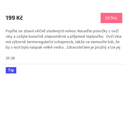
Průměrné
hodnocení
produktu
199 Kč
DETAIL
je
5,0
Pojďte se zbavit věčně studených nohou. Nasaďte ponožky z ovčí
z
vlny a zažijte konečně stejnoměrné a příjemné teploučko. Ovčí vlna
5
má výborné termoregulační schopnosti, takže se nemusíte bát, že
hvězdiček.
by v nich bylo naopak velké vedro. Zdravotní lem je pružný a lze jej
nosit i bez ohrnutí....
35-38
Tip