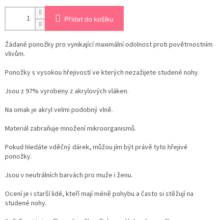
Přidat do košíku
Žádané ponožky pro vynikající maximální odolnost proti povětrnostním
vlivům.
Ponožky s vysokou hřejivostí ve kterých nezažijete studené nohy.
Jsou z 97% vyrobeny z akrylových vláken.
Na omak je akryl velmi podobný vlně.
Materiál zabraňuje množení mikroorganismů.
Pokud hledáte vděčný dárek, můžou jím být právě tyto hřejivé
ponožky.
Jsou v neutrálních barvách pro muže i ženu.
Ocení je i starší lidé, kteří mají méně pohybu a často si stěžují na
studené nohy.