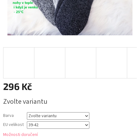
296 Kč
Měrná
Zvolte variantu
cena:
Barva
EU velikost
Možnosti doručení