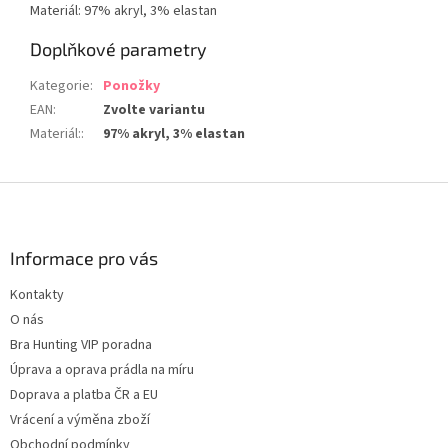
Materiál: 97% akryl, 3% elastan
Doplňkové parametry
Kategorie
:
Ponožky
EAN
:
Zvolte variantu
Materiál:
:
97% akryl, 3% elastan
Z
á
p
a
Informace pro vás
t
Kontakty
í
O nás
Bra Hunting VIP poradna
Úprava a oprava prádla na míru
Doprava a platba ČR a EU
Vrácení a výměna zboží
Obchodní podmínky