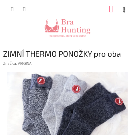
Přejít
NÁKUP
na
obsah
KOŠÍK
ZIMNÍ THERMO PONOŽKY pro oba
Značka:
VIRGINA