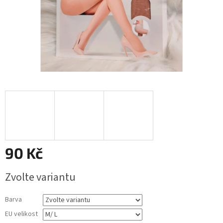
90 Kč
Měrná
Zvolte variantu
cena:
Barva
EU velikost