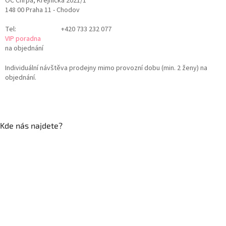
OC Chrpa, Krejnická 2021/1
148 00 Praha 11 - Chodov
Tel:
+420 733 232 077
VIP poradna
na objednání
Individuální návštěva prodejny mimo provozní dobu (min. 2 ženy) na
objednání.
Kde nás najdete?