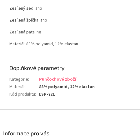
Zesílený sed: ano
Zesílená špička: ano
Zesílená pata: ne
Materiál: 88% polyamid, 12% elastan
Doplňkové parametry
Kategorie
:
Punčochové zboží
Materiál
:
88% polyamid, 12% elastan
Kód produktu
:
ESP-721
Z
á
p
a
Informace pro vás