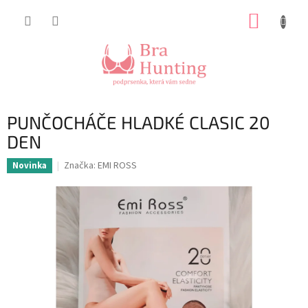
Přejít
NÁKUP
na
obsah
KOŠÍK
PUNČOCHÁČE HLADKÉ CLASIC 20
DEN
Značka:
EMI ROSS
Novinka