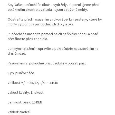
Aby Vaše punčocháče dlouho vydržely, doporučujeme před
obléknutím zkontrolovat zda nejsou zatržené nehty.
Odstraňte před nasazením z rukou šperky i prsteny, které by
mohly vytvořit na punčocháčích dírky a oka.
Punčocháče nasadíte pomocí palců na špičky nohou a poté
přetáhnete přes chodidlo.
Jemným natažením upravíte a pokračujete nasazováním na
druhé noze.
Pásový lem si pohodlně přizpůsobíte v oblasti pasu.
Typ: punčocháče
Velikost M/L = 38/42, L/XL = 44/48
Jakost kvality: 1. jakost
Jemnost: basic 20 DEN
Vzhled: hladké