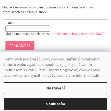
Vložte svůj e-mail a my vám budeme zasílat informace o nových
produktech na našem e-shopu.
E-mail
Vložením e-mailu souhlasíte s
podmínkami ochrany osobních údajů
PŘIHLÁSIT SE
Tento web používá soubory cookies. Dalším procházením
tohoto webu vyjadřujete souhlas s jejich používáním.
S
ouhlasem s Profilujícími (marketingovými) cookies mají
uživatelé právo využít i nový typ dat.
.. Více informací
zde
.
Nastavení
Vytvořil Shoptet
Souhlasím
Copyright 2026
Bra Hunting
. Všechna práva vyhrazena.