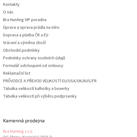
t
Kontakty
í
O nás
Bra Hunting VIP poradna
Úprava a oprava prádla na míru
Doprava a platba ČR a EU
Vrácení a výměna zboží
Obchodní podmínky
Podmínky ochrany osobních údajů
Formulář odstoupení od smlouvy
Reklamační list
PRŮVODCE A PŘEVOD VELIKOSTÍ EU/USA/UK/AUS/FR
Tabulka velikostí kalhotky a boxerky
Tabulka velikostí při výběru podprsenky
Kamenná prodejna
Bra Hunting s.r.o.