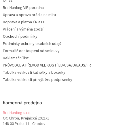
O nás
Bra Hunting VIP poradna
Úprava a oprava prádla na míru
Doprava a platba ČR a EU
Vrácení a výměna zboží
Obchodní podmínky
Podmínky ochrany osobních údajů
Formulář odstoupení od smlouvy
Reklamační list
PRŮVODCE A PŘEVOD VELIKOSTÍ EU/USA/UK/AUS/FR
Tabulka velikostí kalhotky a boxerky
Tabulka velikostí při výběru podprsenky
Kamenná prodejna
Bra Hunting s.r.o.
OC Chrpa, Krejnická 2021/1
148 00 Praha 11 - Chodov