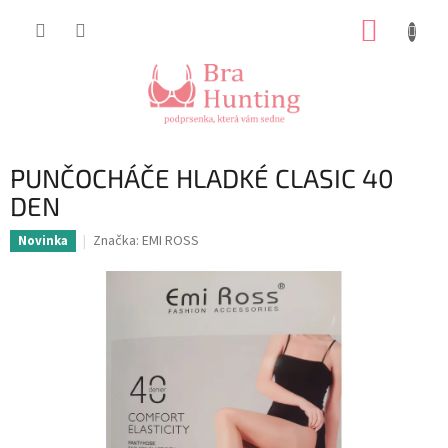
Přejít
NÁKUP
na
obsah
KOŠÍK
PUNČOCHÁČE HLADKÉ CLASIC 40
DEN
Značka:
EMI ROSS
Novinka