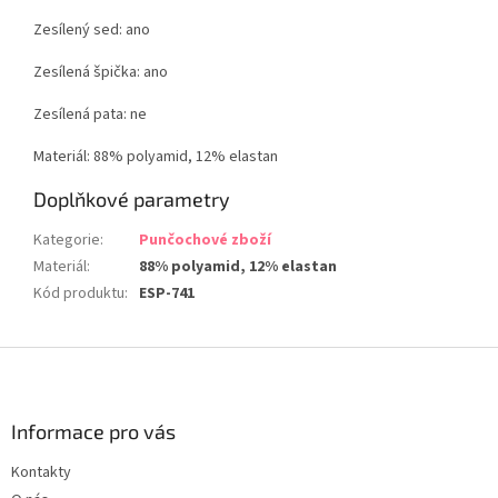
Zesílený sed: ano
Zesílená špička: ano
Zesílená pata: ne
Materiál: 88% polyamid, 12% elastan
Doplňkové parametry
Kategorie
:
Punčochové zboží
Materiál
:
88% polyamid, 12% elastan
Kód produktu
:
ESP-741
Z
á
p
a
Informace pro vás
t
Kontakty
í