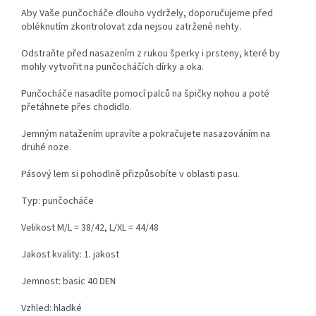
Aby Vaše punčocháče dlouho vydržely, doporučujeme před
obléknutím zkontrolovat zda nejsou zatržené nehty.
Odstraňte před nasazením z rukou šperky i prsteny, které by
mohly vytvořit na punčocháčích dírky a oka.
Punčocháče nasadíte pomocí palců na špičky nohou a poté
přetáhnete přes chodidlo.
Jemným natažením upravíte a pokračujete nasazováním na
druhé noze.
Pásový lem si pohodlně přizpůsobíte v oblasti pasu.
Typ: punčocháče
Velikost M/L = 38/42, L/XL = 44/48
Jakost kvality: 1. jakost
Jemnost: basic 40 DEN
Vzhled: hladké