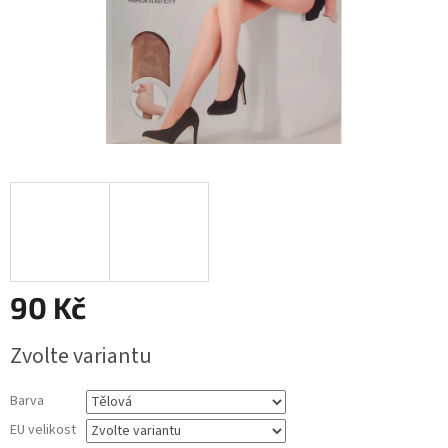
90 Kč
Měrná
Zvolte variantu
cena:
Barva
EU velikost