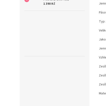
Jemn
1 390 Kč
Páso
Typ:
Velik
Jakos
Jemn
Vzhl
Zesí
Zesí
Zesíl
Mate