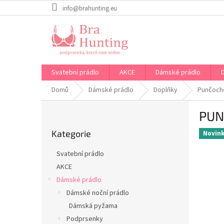
Přejít
info@brahunting.eu
na
obsah
Svatební prádlo
AKCE
Dámské prádlo
Domů
Dámské prádlo
Doplňky
Punčoch
P
PUN
o
Přeskočit
s
Kategorie
kategorie
Novin
t
r
Svatební prádlo
a
AKCE
n
Dámské prádlo
n
í
Dámské noční prádlo
p
Dámská pyžama
a
Podprsenky