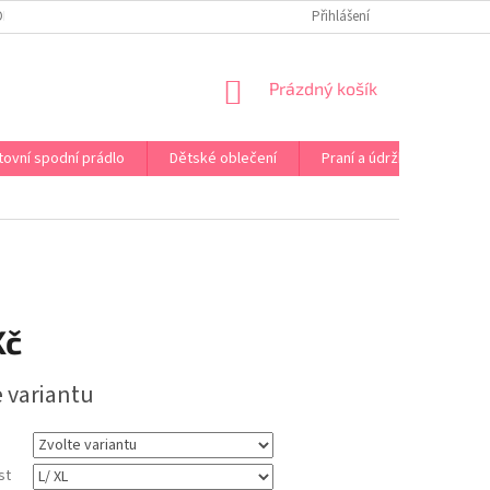
OPRAVA PRÁDLA NA MÍRU
DOPRAVA A PLATBA ČR A EU
Přihlášení
VRÁCENÍ A V
NÁKUPNÍ
Prázdný košík
KOŠÍK
tovní spodní prádlo
Dětské oblečení
Praní a údržba
Kont
Kč
e variantu
st