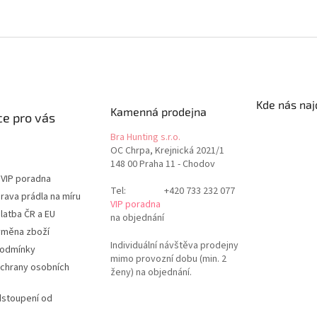
Kde nás naj
Kamenná prodejna
e pro vás
Bra Hunting s.r.o.
OC Chrpa, Krejnická 2021/1
148 00 Praha 11 - Chodov
 VIP poradna
Tel:
+420 733 232 077
rava prádla na míru
VIP poradna
latba ČR a EU
na objednání
ýměna zboží
Individuální návštěva prodejny
podmínky
mimo provozní dobu (min. 2
chrany osobních
ženy) na objednání.
dstoupení od