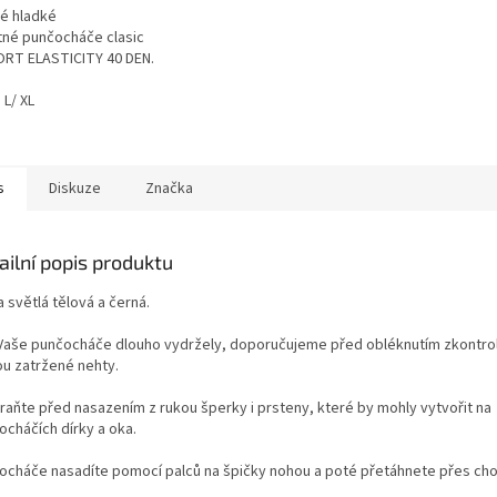
é hladké
tné punčocháče clasic
RT ELASTICITY 40 DEN.
L/ XL
s
Diskuze
Značka
ailní popis produktu
 světlá tělová a černá.
Vaše punčocháče dlouho vydržely, doporučujeme před obléknutím zkontro
ou zatržené nehty.
raňte před nasazením z rukou šperky i prsteny, které by mohly vytvořit na
ocháčích dírky a oka.
ocháče nasadíte pomocí palců na špičky nohou a poté přetáhnete přes cho