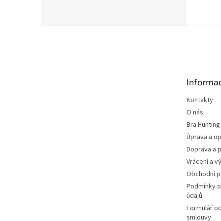
Z
á
p
a
t
Informac
í
Kontakty
O nás
Bra Hunting
Úprava a op
Doprava a p
Vrácení a v
Obchodní 
Podmínky o
údajů
Formulář o
smlouvy