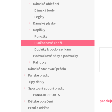
n
Dámské oblečení
e
Dámská body
l
Legíny
Dámské plavky
Doplňky
Ponožky
Punčochové zboží
Doplňky k podprsenkám
Podvazkové pásy a podvazky
Kalhotky
Dámské stahovací prádlo
Pánské prádlo
Tipy dárky
Sportovní spodní prádlo
PANACHE SPORTS
prodej
Dětské oblečení
Praní a údržba