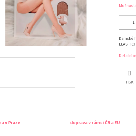
Možnosti
Dámské h
ELASTICI
Detailní 
TISK
na v Praze
doprava v rámci ČR a EU