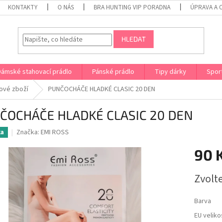
KONTAKTY
O NÁS
BRA HUNTING VIP PORADNA
ÚPRAVA A 
HLEDAT
Dámské stahovací prádlo
Pánské prádlo
Tipy dárky
Spor
ové zboží
PUNČOCHÁČE HLADKÉ CLASIC 20 DEN
ČOCHÁČE HLADKÉ CLASIC 20 DEN
Značka:
EMI ROSS
ka
90 
Měrná
Zvolt
cena:
Barva
EU veliko