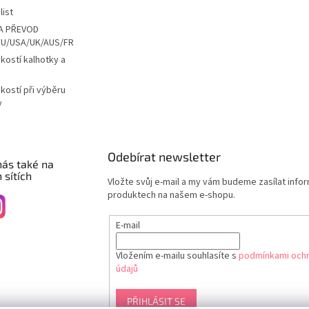
list
A PŘEVOD
EU/USA/UK/AUS/FR
ikostí kalhotky a
ikostí při výběru
y
Odebírat newsletter
nás také na
 sítích
Vložte svůj e-mail a my vám budeme zasílat info
produktech na našem e-shopu.
E-mail
Vložením e-mailu souhlasíte s
podmínkami ochr
údajů
PŘIHLÁSIT SE