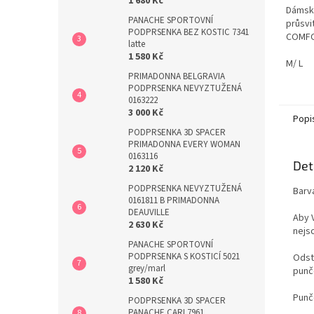
1 680 Kč
Dámsk
PANACHE SPORTOVNÍ
průsvi
PODPRSENKA BEZ KOSTIC 7341
COMFO
latte
1 580 Kč
M/ L
PRIMADONNA BELGRAVIA
PODPRSENKA NEVYZTUŽENÁ
0163222
3 000 Kč
Popi
PODPRSENKA 3D SPACER
PRIMADONNA EVERY WOMAN
0163116
Det
2 120 Kč
PODPRSENKA NEVYZTUŽENÁ
Barva
0161811 B PRIMADONNA
DEAUVILLE
Aby 
2 630 Kč
nejs
PANACHE SPORTOVNÍ
PODPRSENKA S KOSTICÍ 5021
Odst
grey/marl
punč
1 580 Kč
Punč
PODPRSENKA 3D SPACER
PANACHE CARI 7961