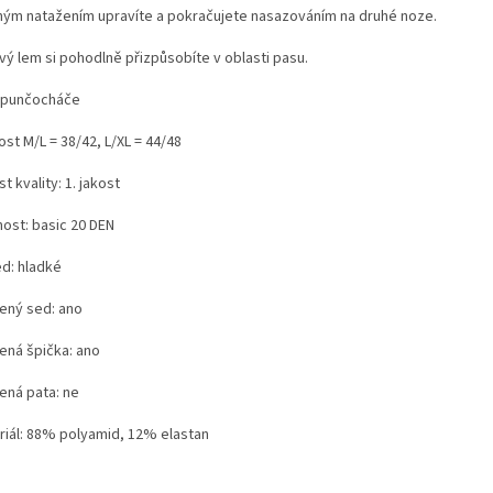
ým natažením upravíte a pokračujete nasazováním na druhé noze.
vý lem si pohodlně přizpůsobíte v oblasti pasu.
 punčocháče
ost M/L = 38/42, L/XL = 44/48
t kvality: 1. jakost
ost: basic 20 DEN
ed: hladké
lený sed: ano
lená špička: ano
ená pata: ne
riál: 88% polyamid, 12% elastan