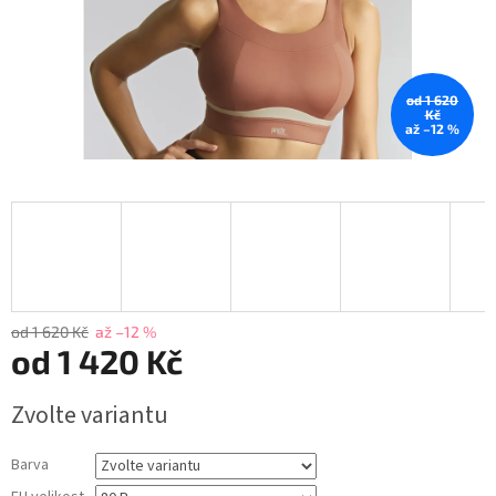
od 1 620
Kč
až –12 %
od 1 620 Kč
až –12 %
od
1 420 Kč
Měrná
Zvolte variantu
cena:
Barva