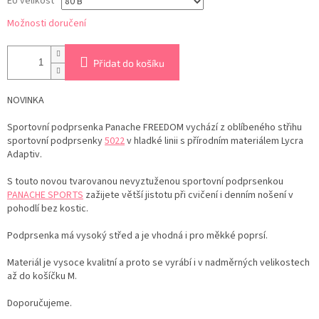
EU velikost
Možnosti doručení
Přidat do košíku
NOVINKA
Sportovní podprsenka Panache FREEDOM vychází z oblíbeného střihu
sportovní podprsenky
5022
v hladké linii s přírodním materiálem Lycra
Adaptiv.
S touto novou tvarovanou nevyztuženou sportovní podprsenkou
PANACHE SPORTS
zažijete větší jistotu při cvičení i denním nošení v
pohodlí bez kostic.
Podprsenka má vysoký střed a je vhodná i pro měkké poprsí.
Materiál je vysoce kvalitní a proto se vyrábí i v nadměrných velikostech
až do košíčku M.
Doporučujeme.