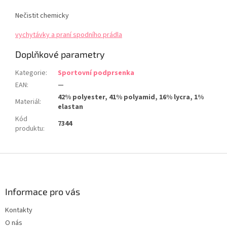
Nečistit chemicky
vychytávky a praní spodního prádla
Doplňkové parametry
Kategorie
:
Sportovní podprsenka
EAN
:
—
42% polyester, 41% polyamid, 16% lycra, 1%
Materiál
:
elastan
Kód
7344
produktu
:
Z
á
p
a
Informace pro vás
t
Kontakty
í
O nás