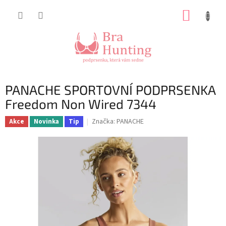
Přejít
NÁKUP
na
obsah
KOŠÍK
PANACHE SPORTOVNÍ PODPRSENKA
Freedom Non Wired 7344
Značka:
PANACHE
Akce
Novinka
Tip