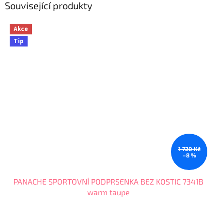
Související produkty
Akce
Tip
1 720 Kč
–8 %
PANACHE SPORTOVNÍ PODPRSENKA BEZ KOSTIC 7341B
warm taupe
Průměrné