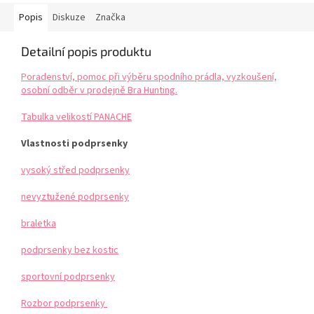
Popis
Diskuze
Značka
Detailní popis produktu
Poradenství, pomoc při výběru spodního prádla, vyzkoušení,
osobní odběr v prodejně Bra Hunting.
Tabulka velikostí PANACHE
Vlastnosti podprsenky
vysoký střed podprsenky
nevyztužené podprsenky
braletka
podprsenky bez kostic
sportovní podprsenky
Rozbor podprsenky