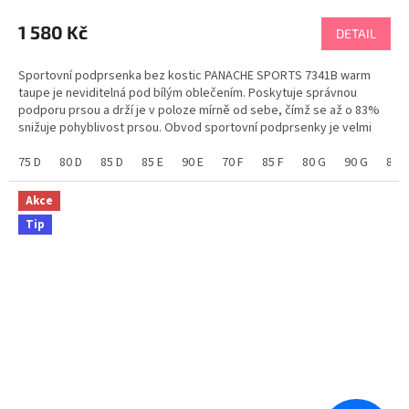
hodnocení
produktu
1 580 Kč
DETAIL
je
5,0
Sportovní podprsenka bez kostic PANACHE SPORTS 7341B warm
z
taupe je neviditelná pod bílým oblečením. Poskytuje správnou
5
podporu prsou a drží je v poloze mírně od sebe, čímž se až o 83%
hvězdiček.
snižuje pohyblivost prsou. Obvod sportovní podprsenky je velmi
pevný, aby podprsenka držela po celou dobu...
75 D
80 D
85 D
85 E
90 E
70 F
85 F
80 G
90 G
80 H
Akce
Tip