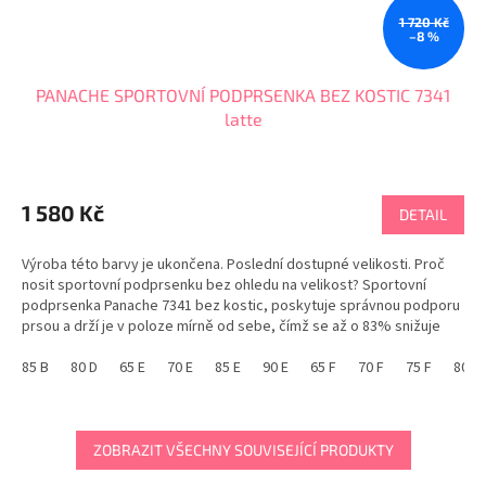
1 720 Kč
–8 %
PANACHE SPORTOVNÍ PODPRSENKA BEZ KOSTIC 7341
latte
Průměrné
hodnocení
produktu
1 580 Kč
DETAIL
je
4,8
Výroba této barvy je ukončena. Poslední dostupné velikosti. Proč
z
nosit sportovní podprsenku bez ohledu na velikost? Sportovní
5
podprsenka Panache 7341 bez kostic, poskytuje správnou podporu
hvězdiček.
prsou a drží je v poloze mírně od sebe, čímž se až o 83% snižuje
pohyblivost prsou. Široká podložená...
85 B
80 D
65 E
70 E
85 E
90 E
65 F
70 F
75 F
80 F
ZOBRAZIT VŠECHNY SOUVISEJÍCÍ PRODUKTY