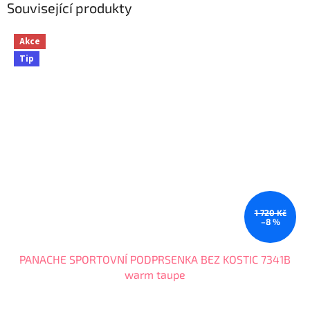
Související produkty
Akce
Tip
1 720 Kč
–8 %
PANACHE SPORTOVNÍ PODPRSENKA BEZ KOSTIC 7341B
warm taupe
Průměrné