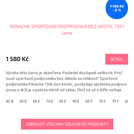
1 720 Kč
–8 %
PANACHE SPORTOVNÍ PODPRSENKA BEZ KOSTIC 7341
latte
Průměrné
hodnocení
produktu
1 580 Kč
DETAIL
je
4,8
Výroba této barvy je ukončena. Poslední dostupné velikosti. Proč
z
nosit sportovní podprsenku bez ohledu na velikost? Sportovní
5
podprsenka Panache 7341 bez kostic, poskytuje správnou podporu
hvězdiček.
prsou a drží je v poloze mírně od sebe, čímž se až o 83% snižuje
pohyblivost prsou. Široká podložená...
85 B
80 D
65 E
70 E
85 E
90 E
65 F
70 F
75 F
80 F
ZOBRAZIT VŠECHNY SOUVISEJÍCÍ PRODUKTY