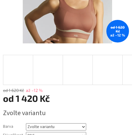
od 1 620
Kč
až –12 %
od 1 620 Kč
až –12 %
od
1 420 Kč
Měrná
Zvolte variantu
cena:
Barva