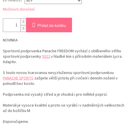
EU velikost
Možnosti doručení
Přidat do košíku
NOVINKA
Sportovní podprsenka Panache FREEDOM vychází z oblíbeného střihu
sportovní podprsenky
5022
v hladké linii s přírodním materiálem Lycra
Adaptiv.
S touto novou tvarovanou nevyztuženou sportovní podprsenkou
PANACHE SPORTS
zažijete větší jistotu při cvičení i denním nošení v
pohodlí bez kostic.
Podprsenka má vysoký střed a je vhodná i pro měkké poprsí.
Materiál je vysoce kvalitní a proto se vyrábí i v nadměrných velikostech
až do košíčku M.
Doporučujeme.