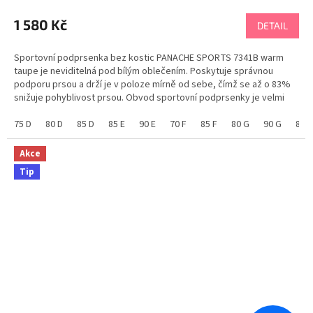
hodnocení
produktu
1 580 Kč
DETAIL
je
5,0
Sportovní podprsenka bez kostic PANACHE SPORTS 7341B warm
z
taupe je neviditelná pod bílým oblečením. Poskytuje správnou
5
podporu prsou a drží je v poloze mírně od sebe, čímž se až o 83%
hvězdiček.
snižuje pohyblivost prsou. Obvod sportovní podprsenky je velmi
pevný, aby podprsenka držela po celou dobu...
75 D
80 D
85 D
85 E
90 E
70 F
85 F
80 G
90 G
80 H
Akce
Tip