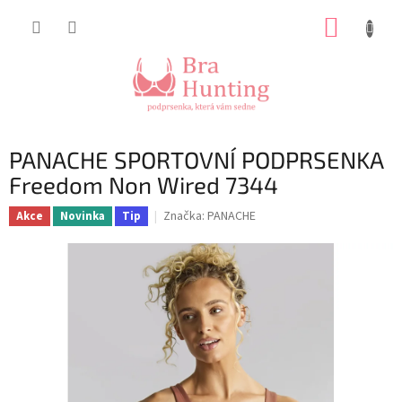
Přejít
NÁKUP
na
obsah
KOŠÍK
PANACHE SPORTOVNÍ PODPRSENKA
Freedom Non Wired 7344
Značka:
PANACHE
Akce
Novinka
Tip