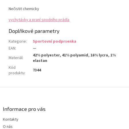
Nečistit chemicky
vychytávky a praní spodního prádla
Doplňkové parametry
Kategorie
:
Sportovní podprsenka
EAN
:
—
42% polyester, 41% polyamid, 16% lycra, 1%
Materiál
:
elastan
Kód
7344
produktu
:
Z
á
p
a
Informace pro vás
t
Kontakty
í
O nás