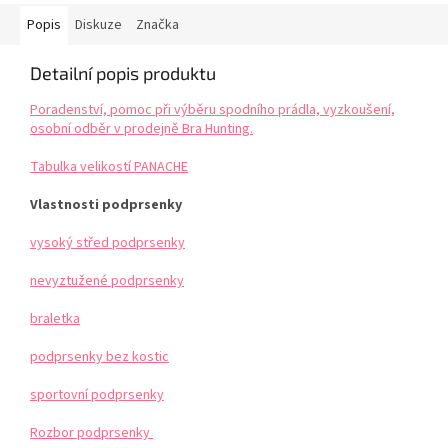
Popis
Diskuze
Značka
Detailní popis produktu
Poradenství, pomoc při výběru spodního prádla, vyzkoušení,
osobní odběr v prodejně Bra Hunting.
Tabulka velikostí PANACHE
Vlastnosti podprsenky
vysoký střed podprsenky
nevyztužené podprsenky
braletka
podprsenky bez kostic
sportovní podprsenky
Rozbor podprsenky