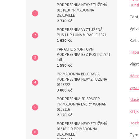
PODPRSENKA NEVYZTUŽENÁ
Hunti
0161810 PRIMADONNA
DEAUVILLE
Tent
2 730 Kč
Vytvá
PODPRSENKA VYZTUŽENÁ
PUSH UP LUNA MIRACLE 1821
1 680 Kč
Kalh
PANACHE SPORTOVNÍ
Tabu
PODPRSENKA BEZ KOSTIC 7341
latte
Vlast
1 580 Kč
PRIMADONNA BELGRAVIA
dáms
PODPRSENKA NEVYZTUŽENÁ
0163222
vyso
3 000 Kč
PODPRSENKA 3D SPACER
klas
PRIMADONNA EVERY WOMAN
0163116
kraj
2 120 Kč
Rozb
PODPRSENKA NEVYZTUŽENÁ
0161811 B PRIMADONNA
DEAUVILLE
Typ: