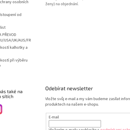
chrany osobních
ženy) na objednání.
dstoupení od
list
A PŘEVOD
EU/USA/UK/AUS/FR
ikostí kalhotky a
ikostí při výběru
y
Odebírat newsletter
nás také na
 sítích
Vložte svůj e-mail a my vám budeme zasílat info
produktech na našem e-shopu.
E-mail
Vložením e-mailu souhlasíte s
podmínkami ochr