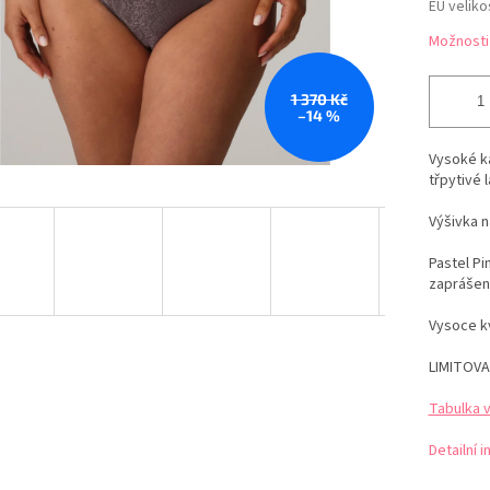
EU veliko
Možnosti
1 370 Kč
–14 %
Vysoké k
třpytivé l
Výšivka n
Pastel Pi
zaprášen
Vysoce kv
LIMITOVA
Tabulka 
Detailní 