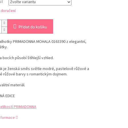
st
 doručení
Přidat do košíku
alhotky PRIMADONNA MOHALA 0163390 z elegantní,
átky.
a bocích působí štíhlejší vzhled.
nk je ženská směs světle modré, pastelově růžové a
é růžové barvy s romantickým dojmem.
alitní materiál.
NÁ EDICE
velikostí PRIMADONNA
informace