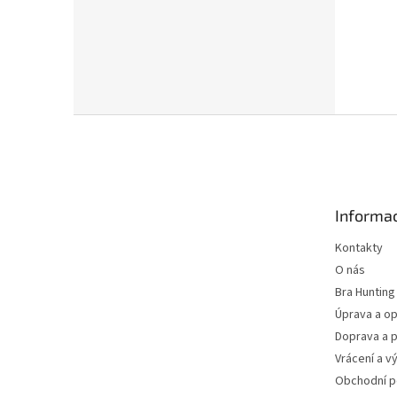
Z
á
p
a
t
Informac
í
Kontakty
O nás
Bra Hunting
Úprava a op
Doprava a p
Vrácení a v
Obchodní 