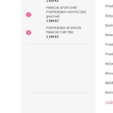
2 630 Kč
Před
PANACHE SPORTOVNÍ
PODPRSENKA S KOSTICÍ 5021
Bok
grey/marl
1 580 Kč
Bavln
PODPRSENKA 3D SPACER
PANACHE CARI 7961
Mate
1 390 Kč
Praní
Pran
Neže
Nesu
Nebě
Neči
vych