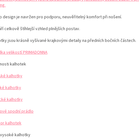
ng.
o design je navržen pro podporu, neuvěřitelný komfort při nošení.
ří celkově štíhlejší vzhled plnějších postav.
otky jsou krásně vyšívané krajkovými detaily na předních bočních částech.
lka velikostí PRIMADONNA
nosti kalhotek
ké kalhotky
ké kalhotky
ické kalhotky
kové spodní prádlo
or kalhotek
vysoké kalhotky