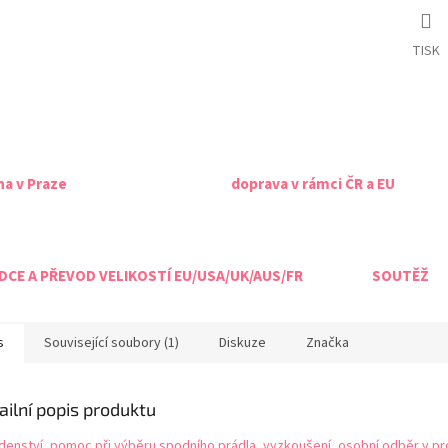
TISK
na v Praze
doprava v rámci ČR a EU
CE A PŘEVOD VELIKOSTÍ EU/USA/UK/AUS/FR
SOUTĚŽ
s
Související soubory (1)
Diskuze
Značka
ailní popis produktu
denství, pomoc při výběru spodního prádla, vyzkoušení, osobní odběr v pr