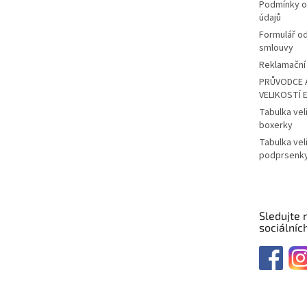
Podmínky o
údajů
Formulář o
smlouvy
Reklamační 
PRŮVODCE 
VELIKOSTÍ 
Tabulka vel
boxerky
Tabulka vel
podprsenk
Sledujte 
sociálních