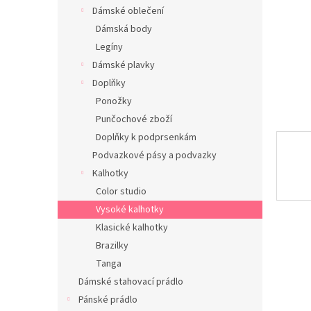
n
Dámské oblečení
e
Dámská body
l
Legíny
Dámské plavky
Doplňky
Ponožky
Punčochové zboží
Doplňky k podprsenkám
Podvazkové pásy a podvazky
Kalhotky
Color studio
Vysoké kalhotky
Klasické kalhotky
Brazilky
Tanga
Dámské stahovací prádlo
Pánské prádlo