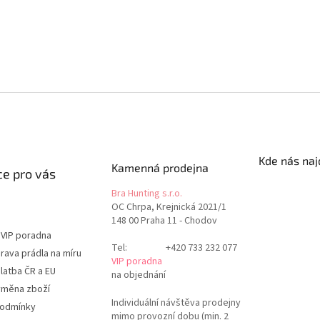
Kde nás naj
Kamenná prodejna
e pro vás
Bra Hunting s.r.o.
OC Chrpa, Krejnická 2021/1
148 00 Praha 11 - Chodov
 VIP poradna
Tel:
+420 733 232 077
rava prádla na míru
VIP poradna
latba ČR a EU
na objednání
ýměna zboží
Individuální návštěva prodejny
podmínky
mimo provozní dobu (min. 2