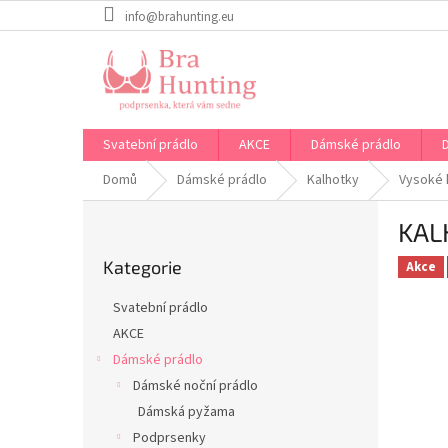
Přejít
info@brahunting.eu
na
obsah
Svatební prádlo
AKCE
Dámské prádlo
Domů
Dámské prádlo
Kalhotky
Vysoké 
P
KAL
o
Přeskočit
s
Kategorie
kategorie
Akce
t
r
Svatební prádlo
a
AKCE
n
Dámské prádlo
n
í
Dámské noční prádlo
p
Dámská pyžama
a
Podprsenky