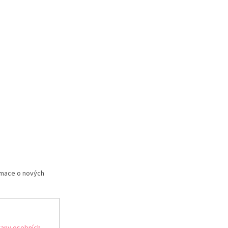
rmace o nových
any osobních