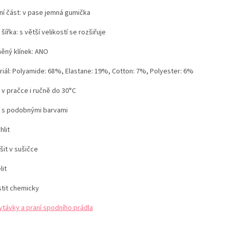
ní část: v pase jemná gumička
y
šířka:
s větší velikostí se rozšiřuje
ěný klínek:
ANO
riál: Polyamide: 68%, Elastane: 19%, Cotton: 7%, Polyester: 6%
 v pračce i ručně do 30°C
í s podobnými barvami
hlit
šit v sušičce
lit
stit chemicky
ytávky a praní spodního prádla