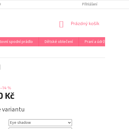
OPRAVA PRÁDLA NA MÍRU
DOPRAVA A PLATBA ČR A EU
Přihlášení
VRÁCENÍ A V
NÁKUPNÍ
Prázdný košík
KOŠÍK
tovní spodní prádlo
Dětské oblečení
Praní a údržba
Kont
1
–14 %
0 Kč
e variantu