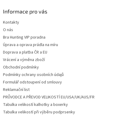
p
a
Informace pro vás
t
Kontakty
í
O nás
Bra Hunting VIP poradna
Úprava a oprava prádla na míru
Doprava a platba ČR a EU
Vrácení a výměna zboží
Obchodní podmínky
Podmínky ochrany osobních údajů
Formulář odstoupení od smlouvy
Reklamační list
PRŮVODCE A PŘEVOD VELIKOSTÍ EU/USA/UK/AUS/FR
Tabulka velikostí kalhotky a boxerky
Tabulka velikostí při výběru podprsenky