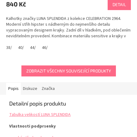
840 Kč
DETAIL
Kalhotky značky LUNA SPLENDIDA z kolekce CELEBRATION 2964.
Moderní střih hipster s nádherným do nejmenšího detailu
vypracovaným designem krajky. Zadní díl v hladkém, pod oblečením
neviditelném provedení. Kombinace materiálu sensitive a krajky v
cíleném střihu zajistí štíhlejší dojmem....
38/
40/
44/
46/
ZOBRAZIT VŠECHNY SOUVISEJÍCÍ PRODUKTY
Popis
Diskuze
Značka
Detailní popis produktu
Tabulka velikostí LUNA SPLENDIDA
Vlastnosti podprsenky