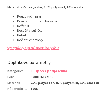
Materiál: 75% polyester, 15% polyamid, 10% elastan
Pouze ruční praní
Praní s podobnými barvami
Nežehlit
Nesušit v sušičce
Nebělit
Nečistit chemicky
vychytávky a praní spodního prádla
Doplňkové parametry
Kategorie
:
3D spacer podprsenka
EAN
:
5208086027156
Materiál
:
75% polyester, 15% polyamid, 10% elastan
Kód produktu
:
1966
Z
á