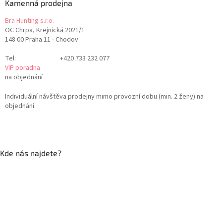
Kamenná prodejna
Bra Hunting s.r.o.
OC Chrpa, Krejnická 2021/1
148 00 Praha 11 - Chodov
Tel:
+420 733 232 077
VIP poradna
na objednání
Individuální návštěva prodejny mimo provozní dobu (min. 2 ženy) na
objednání.
Kde nás najdete?