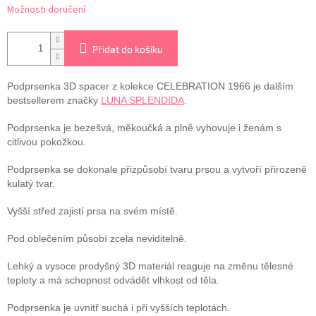
Možnosti doručení
Přidat do košíku
Podprsenka 3D spacer z kolekce CELEBRATION 1966 je dalším
bestsellerem
značky
LUNA SPLENDIDA
.
Podprsenka je bezešvá, měkoučká a plně vyhovuje i ženám s
citlivou pokožkou.
Podprsenka se dokonale přizpůsobí tvaru prsou a vytvoří přirozeně
kulatý tvar.
Vyšší střed zajistí prsa na svém místě.
Pod oblečením působí zcela neviditelně.
Lehký a vysoce prodyšný 3D materiál reaguje na změnu tělesné
teploty a má schopnost odvádět vlhkost od těla.
Podprsenka je uvnitř suchá i při vyšších teplotách.