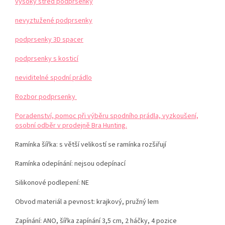
vysoký střed podprsenky
nevyztužené podprsenky
podprsenky 3D spacer
podprsenky s kosticí
neviditelné spodní prádlo
Rozbor podprsenky
Poradenství, pomoc při výběru spodního prádla, vyzkoušení,
osobní odběr v prodejně Bra Hunting.
Ramínka šířka: s větší velikostí se ramínka rozšiřují
Ramínka odepínání: nejsou odepínací
Silikonové podlepení: NE
Obvod materiál a pevnost: krajkový, pružný lem
Zapínání: ANO, šířka zapínání 3,5 cm, 2 háčky, 4 pozice