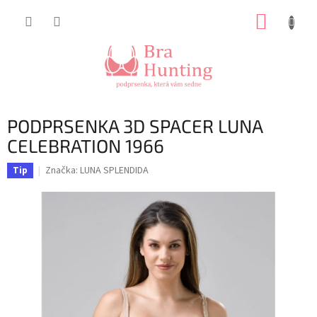
Přejít
NÁKUP
na
obsah
KOŠÍK
PODPRSENKA 3D SPACER LUNA
CELEBRATION 1966
Značka:
LUNA SPLENDIDA
Tip