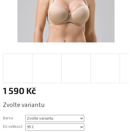
1 590 Kč
Měrná
Zvolte variantu
cena:
Barva
EU velikost