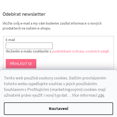
Odebírat newsletter
Vložte svůj e-mail a my vám budeme zasílat informace o nových
produktech na našem e-shopu.
E-mail
Vložením e-mailu souhlasíte s
podmínkami ochrany osobních údajů
PŘIHLÁSIT SE
Tento web používá soubory cookies. Dalším procházením
tohoto webu vyjadřujete souhlas s jejich používáním.
S
ouhlasem s Profilujícími (marketingovými) cookies mají
uživatelé právo využít i nový typ dat.
.. Více informací
zde
.
Nastavení
Vytvořil Shoptet