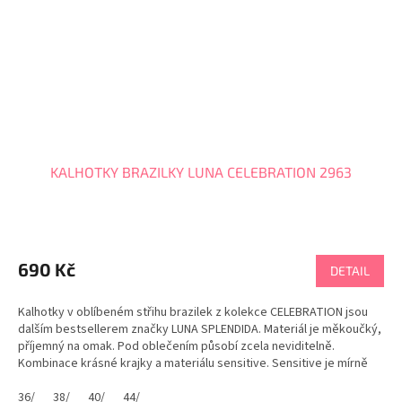
KALHOTKY BRAZILKY LUNA CELEBRATION 2963
690 Kč
DETAIL
Kalhotky v oblíbeném střihu brazilek z kolekce CELEBRATION jsou
dalším bestsellerem značky LUNA SPLENDIDA. Materiál je měkoučký,
příjemný na omak. Pod oblečením působí zcela neviditelně.
Kombinace krásné krajky a materiálu sensitive. Sensitive je mírně
elastický materiál na kterém se netvoří...
36/
38/
40/
44/