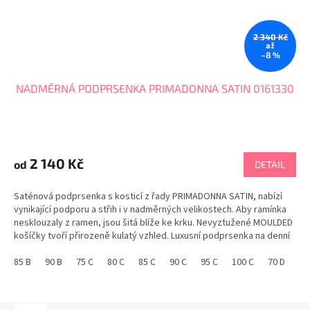
2 340 Kč
až
–8 %
NADMĚRNÁ PODPRSENKA PRIMADONNA SATIN 0161330
2 140 Kč
od
DETAIL
Saténová podprsenka s kosticí z řady PRIMADONNA SATIN, nabízí
vynikající podporu a střih i v nadměrných velikostech. Aby ramínka
nesklouzaly z ramen, jsou šitá blíže ke krku. Nevyztužené MOULDED
košíčky tvoří přirozeně kulatý vzhled. Luxusní podprsenka na denní
nošení v nejvyšší kvalitě....
85 B
90 B
75 C
80 C
85 C
90 C
95 C
100 C
70 D
75