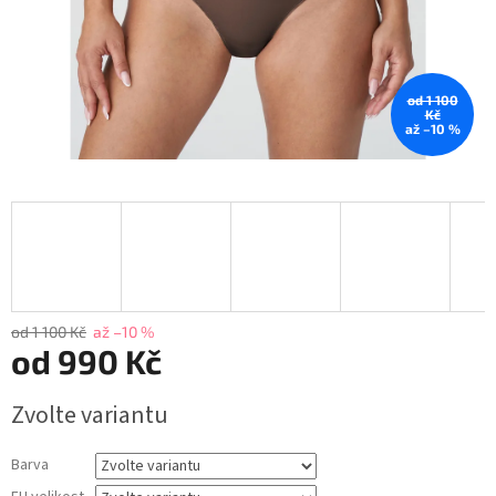
od 1 100
Kč
až –10 %
od 1 100 Kč
až –10 %
od
990 Kč
Měrná
Zvolte variantu
cena:
Barva