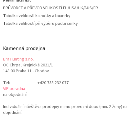
Reklamační list
PRŮVODCE A PŘEVOD VELIKOSTÍ EU/USA/UK/AUS/FR
Tabulka velikostí kalhotky a boxerky
Tabulka velikostí při výběru podprsenky
Kamenná prodejna
Bra Hunting s.r.o.
OC Chrpa, Krejnická 2021/1
148 00 Praha 11 - Chodov
Tel:
+420 733 232 077
VIP poradna
na objednání
Individuální návštěva prodejny mimo provozní dobu (min. 2 ženy) na
objednání.