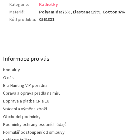
Kategorie
:
Kalhotky
Materiál
:
Polyamide:75%, Elastane:19%, Cotton:6%
Kód produktu
:
0561331
Z
á
p
a
Informace pro vás
t
Kontakty
í
O nás
Bra Hunting VIP poradna
Úprava a oprava prádla na míru
Doprava a platba ČR a EU
Vrácení a výměna zboží
Obchodní podmínky
Podmínky ochrany osobních údajů
Formulář odstoupení od smlouvy