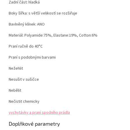
Zadní část: hladká
Boky
šířka:
s větší velikostí se rozšiřuje
Bavlněný klínek:
ANO
Materiál: Polyamide:75%, Elastane:19%, Cotton:6%
Praní ručně do 40°C
Praní s podobnými barvami
Nežehlit
Nesušit v sušičce
Nebělit
Nečistit chemicky
vychytávky a praní spodního prádla
Doplňkové parametry