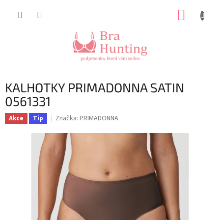
Přejít
NÁKUP
na
obsah
KOŠÍK
KALHOTKY PRIMADONNA SATIN
0561331
Značka:
PRIMADONNA
Akce
Tip