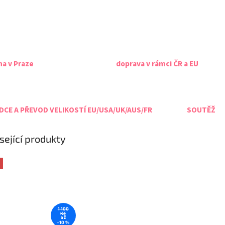
na v Praze
doprava v rámci ČR a EU
CE A PŘEVOD VELIKOSTÍ EU/USA/UK/AUS/FR
SOUTĚŽ
sející produkty
1 100
Kč
až
–10 %