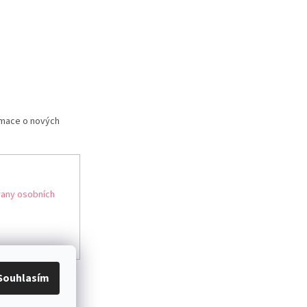
rmace o nových
any osobních
Souhlasím