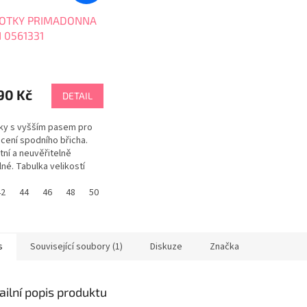
OTKY PRIMADONNA
 0561331
90 Kč
DETAIL
ky s vyšším pasem pro
cení spodního břicha.
tní a neuvěřitelně
né. Tabulka velikostí
DONNA
42
44
46
48
50
52
s
Související soubory (1)
Diskuze
Značka
ailní popis produktu