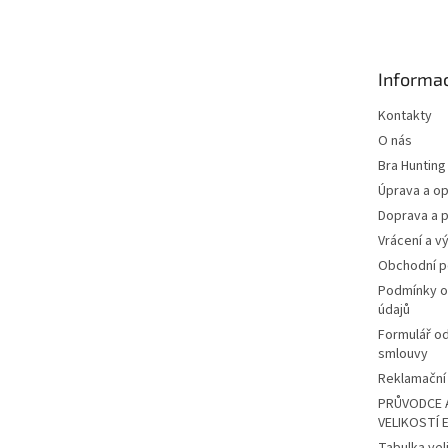
p
a
t
Informac
í
Kontakty
O nás
Bra Hunting
Úprava a op
Doprava a p
Vrácení a v
Obchodní 
Podmínky o
údajů
Formulář o
smlouvy
Reklamační 
PRŮVODCE 
VELIKOSTÍ 
Tabulka vel