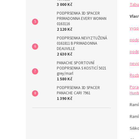
Tabu
3 000 Kč
PODPRSENKA 3D SPACER
Vlas
PRIMADONNA EVERY WOMAN
0163116
vyso
2 120 Kč
PODPRSENKA NEVYZTUŽENÁ
podp
0161811 B PRIMADONNA
DEAUVILLE
podp
2 630 Kč
PANACHE SPORTOVNÍ
nevi
PODPRSENKA S KOSTICÍ 5021
grey/marl
Rozb
1 580 Kč
Pora
PODPRSENKA 3D SPACER
Hunti
PANACHE CARI 7961
1 390 Kč
Ramín
Ramí
Sili