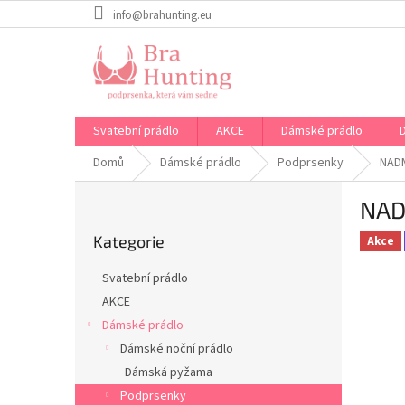
Přejít
info@brahunting.eu
na
obsah
Svatební prádlo
AKCE
Dámské prádlo
Domů
Dámské prádlo
Podprsenky
NAD
P
NAD
o
Přeskočit
s
Kategorie
kategorie
Akce
t
r
Svatební prádlo
a
AKCE
n
Dámské prádlo
n
í
Dámské noční prádlo
p
Dámská pyžama
a
Podprsenky