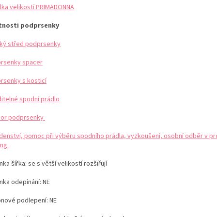
lka velikostí PRIMADONNA
tnosti podprsenky
ký střed podprsenky
rsenky spacer
rsenky s kosticí
ditelné spodní prádlo
or podprsenky
denství, pomoc při výběru spodního prádla, vyzkoušení, osobní odběr v pr
ng.
ka šířka: se s větší velikostí rozšiřují
nka odepínání: NE
konové podlepení: NE