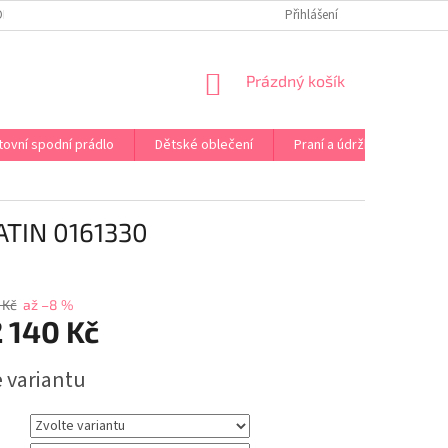
OPRAVA PRÁDLA NA MÍRU
DOPRAVA A PLATBA ČR A EU
Přihlášení
VRÁCENÍ A V
NÁKUPNÍ
Prázdný košík
KOŠÍK
tovní spodní prádlo
Dětské oblečení
Praní a údržba
Kont
TIN 0161330
 Kč
až –8 %
 140 Kč
e variantu