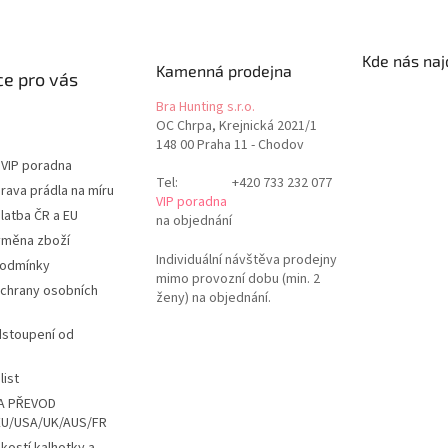
Kde nás naj
Kamenná prodejna
e pro vás
Bra Hunting s.r.o.
OC Chrpa, Krejnická 2021/1
148 00 Praha 11 - Chodov
 VIP poradna
Tel:
+420 733 232 077
rava prádla na míru
VIP poradna
latba ČR a EU
na objednání
ýměna zboží
Individuální návštěva prodejny
podmínky
mimo provozní dobu (min. 2
chrany osobních
ženy) na objednání.
dstoupení od
list
A PŘEVOD
EU/USA/UK/AUS/FR
ikostí kalhotky a