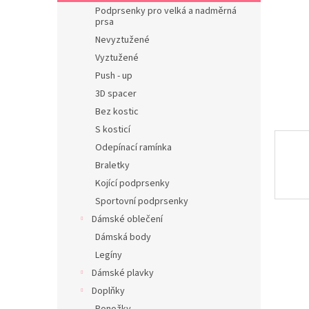
n
Podprsenky pro velká a nadměrná
e
prsa
l
Nevyztužené
Vyztužené
Push - up
3D spacer
Bez kostic
S kosticí
Odepínací ramínka
Braletky
Kojící podprsenky
Sportovní podprsenky
Dámské oblečení
Dámská body
Legíny
Dámské plavky
Doplňky