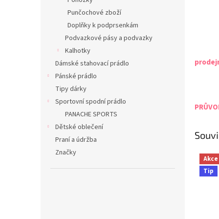
Ponožky
Punčochové zboží
Doplňky k podprsenkám
Podvazkové pásy a podvazky
Kalhotky
prodej
Dámské stahovací prádlo
Pánské prádlo
Tipy dárky
Sportovní spodní prádlo
PRŮVOD
PANACHE SPORTS
Dětské oblečení
Souvi
Praní a údržba
Značky
Akce
Tip