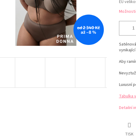
EU veliko
Možnosti
od 2 340 Kč
až –8 %
Saténová
vynikajíc
Aby ramín
Nevyztuž
Luxusní p
Tabulka 
Detailní 
TISK