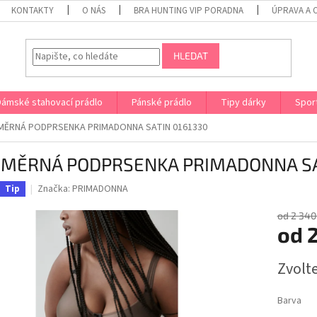
KONTAKTY
O NÁS
BRA HUNTING VIP PORADNA
ÚPRAVA A 
HLEDAT
Dámské stahovací prádlo
Pánské prádlo
Tipy dárky
Spor
MĚRNÁ PODPRSENKA PRIMADONNA SATIN 0161330
MĚRNÁ PODPRSENKA PRIMADONNA SA
Značka:
PRIMADONNA
Tip
od 2 340
od
2
Měrná
Zvolt
cena:
Barva