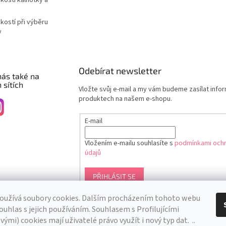
ikostí při výběru
y
Odebírat newsletter
nás také na
 sítích
Vložte svůj e-mail a my vám budeme zasílat info
produktech na našem e-shopu.
E-mail
Vložením e-mailu souhlasíte s
podmínkami ochr
údajů
PŘIHLÁSIT SE
oužívá soubory cookies. Dalším procházením tohoto webu
ouhlas s jejich používáním. S
ouhlasem s Profilujícími
ými) cookies mají uživatelé právo využít i nový typ dat.
..