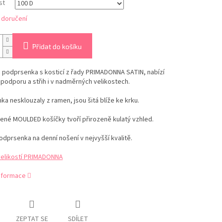
st
 doručení
Přidat do košíku
 podprsenka s kosticí z řady PRIMADONNA SATIN, nabízí
í podporu a střih i v nadměrných velikostech.
ka nesklouzaly z ramen, jsou šitá blíže ke krku.
ené MOULDED košíčky tvoří přirozeně kulatý vzhled.
odprsenka na denní nošení v nejvyšší kvalitě.
velikostí PRIMADONNA
informace
ZEPTAT SE
SDÍLET