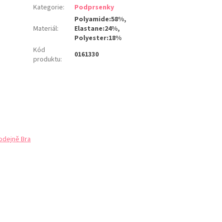
Kategorie
:
Podprsenky
Polyamide:58%,
Materiál
:
Elastane:24%,
Polyester:18%
Kód
0161330
produktu
:
odejně Bra