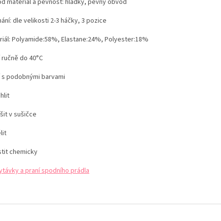
d materiál a pevnost: hladký, pevný obvod
ání: dle velikosti 2-3 háčky, 3 pozice
iál:
Polyamide:58%, Elastane:24%, Polyester:18%
í ručně do 40°C
í s podobnými barvami
hlit
šit v sušičce
lit
stit chemicky
ytávky a praní spodního prádla