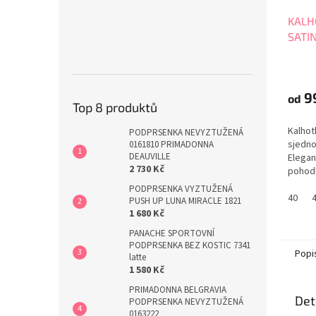
KALH
SATIN
9
od
Top 8 produktů
Kalhot
PODPRSENKA NEVYZTUŽENÁ
sjedno
0161810 PRIMADONNA
DEAUVILLE
Elegan
2 730 Kč
pohodl
PRIMA
PODPRSENKA VYZTUŽENÁ
40
PUSH UP LUNA MIRACLE 1821
1 680 Kč
PANACHE SPORTOVNÍ
PODPRSENKA BEZ KOSTIC 7341
Popi
latte
1 580 Kč
PRIMADONNA BELGRAVIA
Det
PODPRSENKA NEVYZTUŽENÁ
0163222