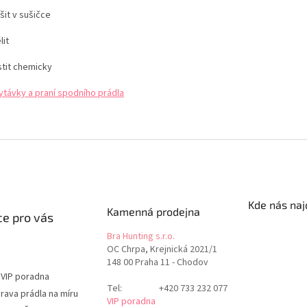
šit v sušičce
lit
stit chemicky
ytávky a praní spodního prádla
Kde nás naj
Kamenná prodejna
e pro vás
Bra Hunting s.r.o.
OC Chrpa, Krejnická 2021/1
148 00 Praha 11 - Chodov
 VIP poradna
Tel:
+420 733 232 077
rava prádla na míru
VIP poradna