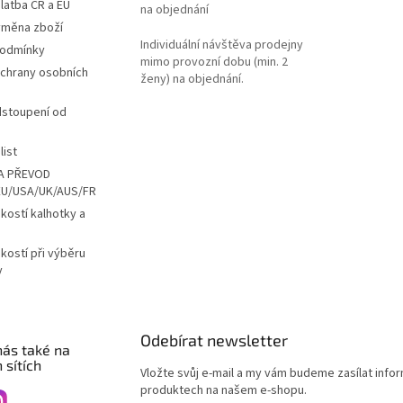
latba ČR a EU
na objednání
ýměna zboží
Individuální návštěva prodejny
podmínky
mimo provozní dobu (min. 2
chrany osobních
ženy) na objednání.
dstoupení od
list
A PŘEVOD
EU/USA/UK/AUS/FR
ikostí kalhotky a
ikostí při výběru
y
Odebírat newsletter
nás také na
 sítích
Vložte svůj e-mail a my vám budeme zasílat info
produktech na našem e-shopu.