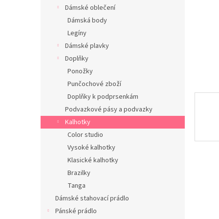
n
Dámské oblečení
e
Dámská body
l
Legíny
Dámské plavky
Doplňky
Ponožky
Punčochové zboží
Doplňky k podprsenkám
Podvazkové pásy a podvazky
Kalhotky
Color studio
Vysoké kalhotky
Klasické kalhotky
Brazilky
Tanga
Dámské stahovací prádlo
Pánské prádlo