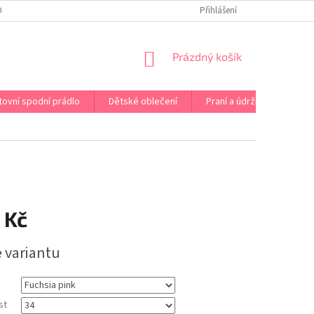
OPRAVA PRÁDLA NA MÍRU
DOPRAVA A PLATBA ČR A EU
Přihlášení
VRÁCENÍ A V
NÁKUPNÍ
Prázdný košík
KOŠÍK
tovní spodní prádlo
Dětské oblečení
Praní a údržba
Kont
 Kč
e variantu
st