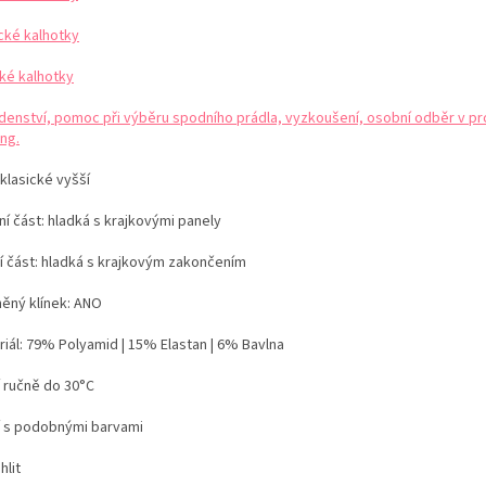
ické kalhotky
ké kalhotky
denství, pomoc při výběru spodního prádla, vyzkoušení, osobní odběr v pr
ng.
 klasické vyšší
í část: hladká s krajkovými panely
í část: hladká s krajkovým zakončením
něný klínek: ANO
iál:
79% Polyamid | 15% Elastan | 6% Bavlna
í ručně do 30°C
í s podobnými barvami
hlit