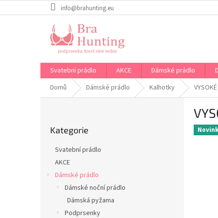
Přejít
info@brahunting.eu
na
obsah
Svatební prádlo
AKCE
Dámské prádlo
Domů
Dámské prádlo
Kalhotky
VYSOKÉ
P
VYS
o
Přeskočit
s
Kategorie
kategorie
Novin
t
r
Svatební prádlo
a
AKCE
n
Dámské prádlo
n
í
Dámské noční prádlo
p
Dámská pyžama
a
Podprsenky