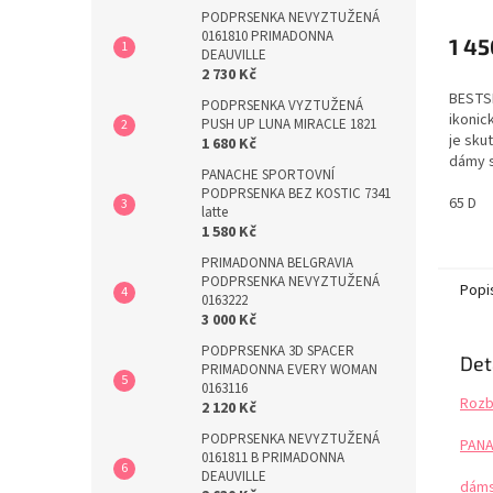
PODPRSENKA NEVYZTUŽENÁ
0161810 PRIMADONNA
1 45
DEAUVILLE
2 730 Kč
BESTSE
PODPRSENKA VYZTUŽENÁ
ikonic
PUSH UP LUNA MIRACLE 1821
je sku
1 680 Kč
dámy s
PANACHE SPORTOVNÍ
strečo
PODPRSENKA BEZ KOSTIC 7341
košíčk
65 D
latte
nabízí
1 580 Kč
střih 
PRIMADONNA BELGRAVIA
poprsí
PODPRSENKA NEVYZTUŽENÁ
je nav
Popi
0163222
3 000 Kč
PODPRSENKA 3D SPACER
Det
PRIMADONNA EVERY WOMAN
0163116
Rozb
2 120 Kč
PODPRSENKA NEVYZTUŽENÁ
PANA
0161811 B PRIMADONNA
DEAUVILLE
dáms