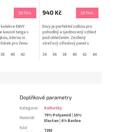
940 Kč
DETAIL
DETAIL
 kolekce ENVY
Envy je perfektní volbou pro
 luxusní tanga s
pohodlný a sjednocený vzhled
kou, kterou si
pod oblečením. Zesílený
 Dárek pro ženu.
strečový středový panel s
Á EDICE PANACHE
květinovou krajkou. Zadní část
ikostí
38
90 E
40
65 F
42
70 F
75 F
ze síťoviny se středním krytím.
34
80 F
36
38
85 F
40
90 F
42
65 G
44
46
70 G
Styl kalhotek s vysokým pasem
zabraňuje rolování. PANACHE
tabulka velikostí
Doplňkové parametry
Kategorie
:
Kalhotky
79% Polyamid | 15%
Materiál
:
Elastan | 6% Bavlna
Kód
7283