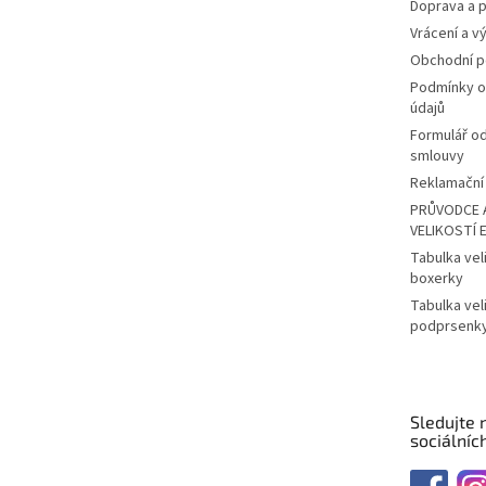
Doprava a p
Vrácení a v
Obchodní 
Podmínky o
údajů
Formulář o
smlouvy
Reklamační 
PRŮVODCE 
VELIKOSTÍ 
Tabulka vel
boxerky
Tabulka vel
podprsenk
Sledujte 
sociálních