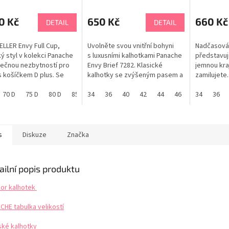
0 Kč
650 Kč
660 Kč
DETAIL
DETAIL
LLER Envy Full Cup,
Uvolněte svou vnitřní bohyni
Nadčasová
ký styl v kolekci Panache
s luxusními kalhotkami Panache
představuje
tečnou nezbytností pro
Envy Brief 7282. Klasické
jemnou kraj
 košíčkem D plus. Se
kalhotky se zvýšeným pasem a
zamilujete.
vými krajkovými horními
plným zadním krytím pro
LIMITOVAN
y pro přizpůsobení
70 D
75 D
80 D
85 D
pohodlné celodenní nošení.
34
90 D
36
65 E
40
42
70 E
44
75 E
46
80 E
tabulka vel
34
85 E
36
 úžasnou podporu. Cílený
Celoplošný žakárový design s
dodá tvar a centruje
jemnou květinovou krajkou.
 ze stran na střed. Envy
Krajka nabízí neviditelný pohled
ržená s nadčasovou...
pod oblečením. Dárek pro
s
Diskuze
Značka
ženu....
ailní popis produktu
or kalhotek
CHE tabulka velikostí
ké kalhotky