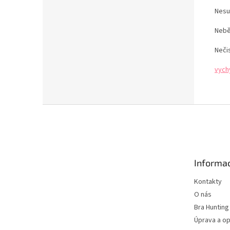
Nesu
Nebě
Neči
vych
Z
á
p
a
t
Informac
í
Kontakty
O nás
Bra Hunting
Úprava a op