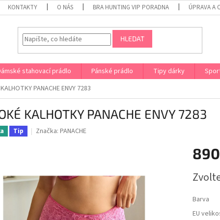
KONTAKTY
O NÁS
BRA HUNTING VIP PORADNA
ÚPRAVA A 
HLEDAT
Dámské stahovací prádlo
Pánské prádlo
Tipy dárky
Spor
 KALHOTKY PANACHE ENVY 7283
OKÉ KALHOTKY PANACHE ENVY 7283
Značka:
PANACHE
ka
Tip
890
Měrná
Zvolt
cena:
Barva
EU veliko