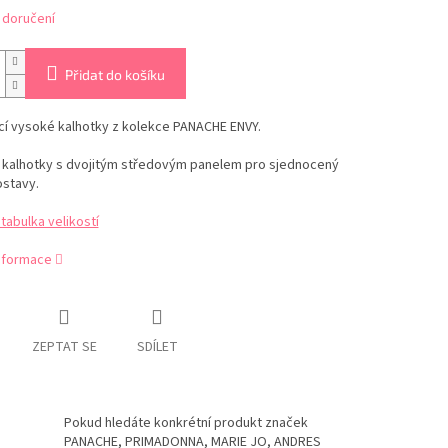
 doručení
Přidat do košíku
ící vysoké kalhotky z kolekce PANACHE ENVY.
í kalhotky s dvojitým středovým panelem pro sjednocený
ostavy.
abulka velikostí
informace
ZEPTAT SE
SDÍLET
Pokud hledáte konkrétní produkt značek
PANACHE, PRIMADONNA, MARIE JO, ANDRES