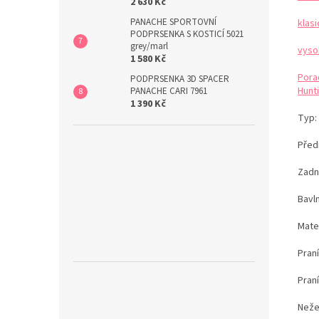
2 630 Kč
PANACHE SPORTOVNÍ
klas
PODPRSENKA S KOSTICÍ 5021
grey/marl
vyso
1 580 Kč
Pora
PODPRSENKA 3D SPACER
Hunti
PANACHE CARI 7961
1 390 Kč
Typ:
Předn
Zadn
Bavl
Mater
Pran
Pran
Neže