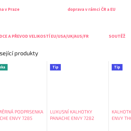
na v Praze
doprava v rámci ČR a EU
CE A PŘEVOD VELIKOSTÍ EU/USA/UK/AUS/FR
SOUTĚŽ
sející produkty
nka
Tip
Tip
ĚRNÁ PODPRSENKA
LUXUSNÍ KALHOTKY
KALHOTK
CHE ENVY 7285
PANACHE ENVY 7282
ENVY TH