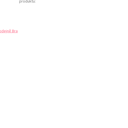
produktu
:
odejně Bra