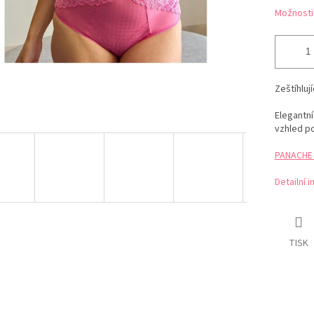
Možnosti
Zeštíhluj
Elegantn
vzhled p
PANACHE t
Detailní 
TISK