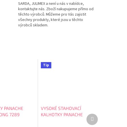
SARDA, JULIMEX a není u nás v nabídce,
kontaktujte nás. Zboží nakupujeme přímo od
těchto výrobců. Můžeme pro Vás zajistit
všechny produkty, které jsou u těchto
výrobců skladem.
Tip
Y PANACHE
VYSOKÉ STAHOVACÍ
ONG 7289
KALHOTKY PANACHE
Další
ENVY 7284
produkt